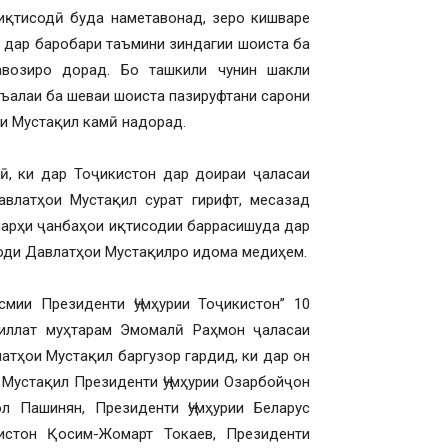
иқтисодӣ буда наметавонад, зеро кишваре
и дар баробари таъмини зиндагии шоиста ба
авозиро дорад. Бо ташкили чунин шакли
съалаи ба шеваи шоиста пазируфтани сарони
ои Мустақил камӣ надорад.
ӣ, ки дар Тоҷикистон дар доираи ҷаласаи
влатҳои Мустақил сурат гирифт, месазад
шарҳи ҷанбаҳои иқтисодии баррасишуда дар
оди Давлатҳои Мустақилро идома медиҳем.
смии Президенти Ҷумҳурии Тоҷикистон” 10
иллат муҳтарам Эмомалӣ Раҳмон ҷаласаи
тҳои Мустақил баргузор гардид, ки дар он
Мустақил Президенти Ҷумҳурии Озарбойҷон
л Пашинян, Президенти Ҷумҳурии Беларус
истон Қосим-Жомарт Токаев, Президенти