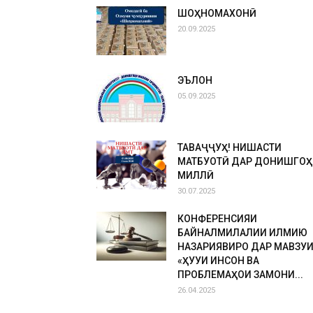
ШОҲНОМАХОНӢ
20.09.2025
ЭЪЛОН
05.09.2025
ТАВАҶҶУҲ! НИШАСТИ
МАТБУОТӢ ДАР ДОНИШГОҲ
МИЛЛӢ
30.07.2025
КОНФЕРЕНСИЯИ
БАЙНАЛМИЛАЛИИ ИЛМИЮ
НАЗАРИЯВИРО ДАР МАВЗУ
«ҲУҚУҚИ ИНСОН ВА
ПРОБЛЕМАҲОИ ЗАМОНИ...
26.04.2025