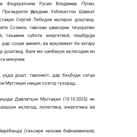
ти Федератсияи Русия Владимир Путин,
 Президенти Ҷумҳурии Узбекистон Шавкат
стақил Сергей Лебедев иштирок доштанд.
яти Созмон, тавсеаи ҳамкории тиҷоратию
ӣ, таъмини суботи энергетикӣ, пешбурди
дар соҳаи амният, ва муқовимат ба хатару
р доштанд. Вале мо ҷанбаҳои иқтисодии ин
са мекунем:
 уҳда дошт, тавонист, дар беҳбуди сатҳи
ои Мустақил нақши созгор гузорад;
иҳоди Давлатҳои Мустақил (10.10.2025) як
хшҳои иқтисод, логистика, энергетика ва
ғйирёбанда (таъсири низоми байналмилалӣ,