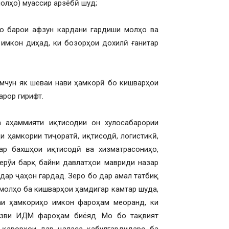
олҳо) муассир арзёбӣ шуд;
ҳо барои афзун кардани гардиши молҳо ва
имкон диҳад, ки бозорҳои дохилӣ ғанитар
амчун як шеваи нави ҳамкорӣ бо кишварҳои
арор гирифт.
 аҳаммияти иқтисодии он хулосабарории
и ҳамкории тиҷоратӣ, иқтисодӣ, логистикӣ,
ар бахшҳои иқтисодӣ ва хизматрасониҳо,
нерӯи барқ байни давлатҳои мавриди назар
дар ҷаҳон гардад. Зеро бо дар амал татбиқ
молҳо ба кишварҳои ҳамдигар камтар шуда,
аи ҳамкориҳо имкон фароҳам меоранд, ки
узви ИДМ фароҳам биёяд. Мо бо тақвият
 қарорҳои дар ҷаласа қабулгардидаро ба