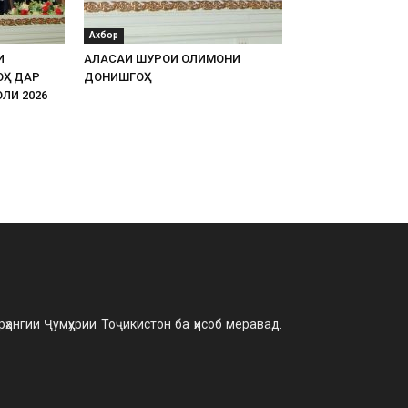
Ахбор
И
АЛАСАИ ШУРОИ ОЛИМОНИ
ОҲ ДАР
ДОНИШГОҲ
ЛИ 2026
ангии Ҷумҳурии Тоҷикистон ба ҳисоб меравад.