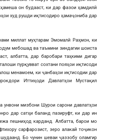
 ҳамеша он будааст, ки дар фазои ҳамдилӣ
рҳои худ рушди иқтисодиро ҳамаҷониба дар
зами миллат муҳтарам Эмомалӣ Раҳмон, ки
ардум мебошад ва таъмини зиндагии шоиста
ст, албатта, дар баробари таҳкими дигар
талоши пурқувват сохтани пояҳои иқтисоди
талош менамоем, ки ҷанбаҳои иқтисодии дар
ирокдори Иттиҳоди Давлатҳои Мустақил
 ба унвони мизбони Шурои сарони давлатҳои
ро дар сатҳи баланд пазируфт, ки дар ин
ежа пешниҳод карданд. Албатта, барои мо
тихору сарфарозист, зеро алакай тоҷикон
 шудаанд. Бо чунин шеваи ҷаззобу оламгир