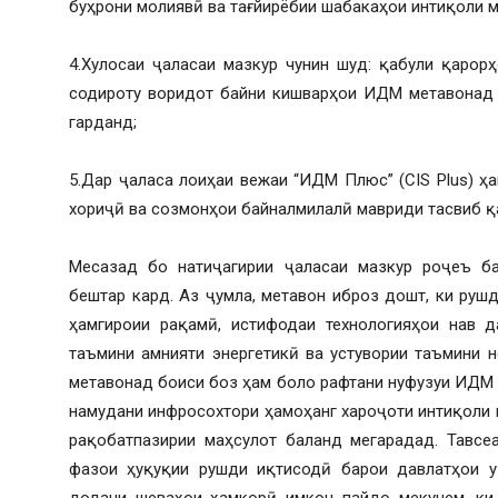
буҳрони молиявӣ ва тағйирёбии шабакаҳои интиқоли м
4.Хулосаи ҷаласаи мазкур чунин шуд: қабули қарор
содироту воридот байни кишварҳои ИДМ метавонад 
гарданд;
5.Дар ҷаласа лоиҳаи вежаи “ИДМ Плюс” (CIS Plus) ҳ
хориҷӣ ва созмонҳои байналмилалӣ мавриди тасвиб қ
Месазад бо натиҷагирии ҷаласаи мазкур роҷеъ ба
бештар кард. Аз ҷумла, метавон иброз дошт, ки рушд
ҳамгироии рақамӣ, истифодаи технологияҳои нав д
таъмини амнияти энергетикӣ ва устувории таъмини 
метавонад боиси боз ҳам боло рафтани нуфузуи ИДМ 
намудани инфросохтори ҳамоҳанг хароҷоти интиқоли 
рақобатпазирии маҳсулот баланд мегарадад. Тавсе
фазои ҳуқуқии рушди иқтисодӣ барои давлатҳои 
додани шеваҳои ҳамкорӣ имкон пайдо мекунем, ки