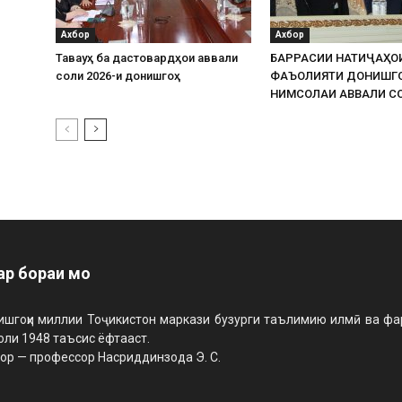
Ахбор
Ахбор
Таваҷҷуҳ ба дастовардҳои аввали
БАРРАСИИ НАТИҶАҲО
соли 2026-и донишгоҳ
ФАЪОЛИЯТИ ДОНИШГ
НИМСОЛАИ АВВАЛИ СО
ар бораи мо
шгоҳи миллии Тоҷикистон маркази бузурги таълимию илмӣ ва фарҳ
оли 1948 таъсис ёфтааст.
ор — профессор Насриддинзода Э. С.