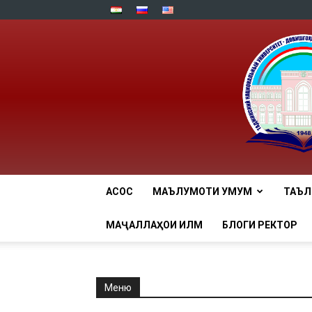
АСОСӢ
МАЪЛУМОТИ УМУМӢ
ТАЪ
МАҶАЛЛАҲОИ ИЛМӢ
БЛОГИ РЕКТОР
Меню