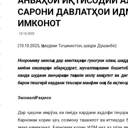
ҶАНБАҲОИ ИҚТИСОДИИ Ҷ
САРОНИ ДАВЛАТҲОИ ИД
ИМКОНОТ
10.10.2025
(10.10.2025, Ҷумҳурии Тоҷикистон, шаҳри Душанбе)
Нооромиву низоъҳо дар минтақаҳои гуногуни олам, шидд
миёни кишварҳои абарқудрат, мусаллаҳшавии бошитоб,
канда шудани занҷираҳои таҳвили молу маҳсулот ва ди
барои пешгирӣ кардани таъсири манфии онҳо ба иқтисо
Эмомалӣ Раҳмон
Дар ҷаҳони имрӯза, ки пиёда кардани аҳдофи тиҷор
барномаи кории ҳеҷ созмону ташкилот ва иттиҳоде 
амал намекунад. Барномаи кории ИДМ низ аз рӯзи ав