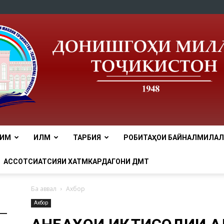
ЛИМ
ИЛМ
ТАРБИЯ
РОБИТАҲОИ БАЙНАЛМИЛАЛӢ
tnu
АССОТСИАТСИЯИ ХАТМКАРДАГОНИ ДМТ
Ба аввал
Ахбор
Ахбор