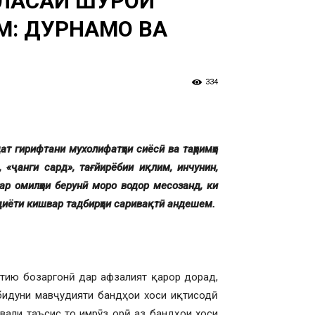
АЛАСАИ ШУРОИ
М: ДУРНАМО ВА
334
ат гирифтани мухолифатҳои сиёсӣ ва таҳримҳо
 «ҷанги сард», тағйирёбии иқлим, инчунин,
гар омилҳои берунӣ моро водор месозанд, ки
диёти кишвар тадбирҳои саривақтӣ андешем.
атию бозаргонӣ дар афзалият қарор дорад,
бидуни мавҷудияти бандҳои хоси иқтисодӣ
вали таъсис то имрӯз орӣ аз бандҳои хоси