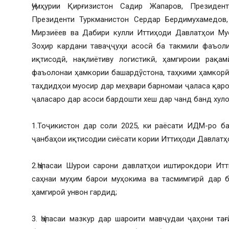
Ҷумҳурии Қирғизистон Садир Жапаров, Президен
Президенти Туркманистон Сердар Бердимухамедов,
Мирзиёев ва Дабири кулли Иттиҳоди Давлатҳои Му
Зоҳир кардани таваҷҷуҳи асосӣ ба такмили фаъоли
иқтисодӣ, нақлиётиву логистикӣ, ҳамгироии рақам
фаъолонаи ҳамкории башардӯстона, таҳкими ҳамкорӣ 
таҳдидҳои муосир дар меҳвари барномаи ҷаласа қаро
ҷаласаро дар асоси бардошти хеш дар чанд банд хуло
1.Тоҷикистон дар соли 2025, ки раёсати ИДМ-ро ба
ҷанбаҳои иқтисодии сиёсати кории Иттиҳоди Давлатҳ
2.Ҷаласаи Шурои сарони давлатҳои иштирокдори Итт
саҳнаи муҳим барои муҳокима ва тасмимгирӣ дар ба
ҳамгироӣ унвон гардид;
3. Ҷаласаи мазкур дар шароити мавҷудаи ҷаҳони та