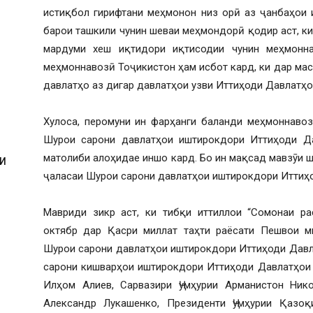
истиқбол гирифтани меҳмонон низ орӣ аз ҷанбаҳои 
барои ташкили чунин шеваи меҳмондорӣ қодир аст, к
мардуми хеш иқтидори иқтисодии чунин меҳмонн
меҳмоннавозӣ Тоҷикистон ҳам исбот кард, ки дар ма
давлатҳо аз дигар давлатҳои узви Иттиҳоди Давлатҳ
Хулоса, перомуни ин фарҳанги баланди меҳмоннавоз
Шурои сарони давлатҳои иштирокдори Иттиҳоди Да
матолиби алоҳидае иншо кард. Бо ин мақсад мавзӯи 
И
ҷаласаи Шурои сарони давлатҳои иштирокдори Иттиҳ
Мавриди зикр аст, ки тибқи иттиллои “Сомонаи ра
октябр дар Қасри миллат таҳти раёсати Пешвои м
И
Шурои сарони давлатҳои иштирокдори Иттиҳоди Давла
сарони кишварҳои иштирокдори Иттиҳоди Давлатҳои 
Илҳом Алиев, Сарвазири Ҷумҳурии Арманистон Нико
Александр Лукашенко, Президенти Ҷумҳурии Қазоқ