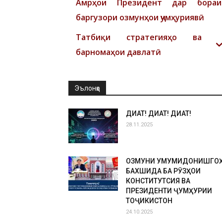
Амрҳои Президент дар бораи
баргузори озмунҳои ҷумҳуриявӣ
Татбиқи стратегияҳо ва
барномаҳои давлатӣ
Эълонҳо
ДИҚҚАТ! ДИҚҚАТ! ДИҚҚАТ!
28.11.2025
ОЗМУНИ УМУМИДОНИШГО
БАХШИДА БА РӮЗҲОИ
КОНСТИТУТСИЯ ВА
ПРЕЗИДЕНТИ ҶУМҲУРИИ
ТОҶИКИСТОН
24.10.2025