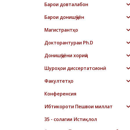
Барои довталабон
Барои донишҷӯён
Магистрантҳо
Докторантураи Ph.D
Донишҷӯёни хориҷӣ
Шyроҳои диссертатсионӣ
Факултетҳо
Конференсия
Ибтикороти Пешвои миллат
35 - солагии Истиқлол