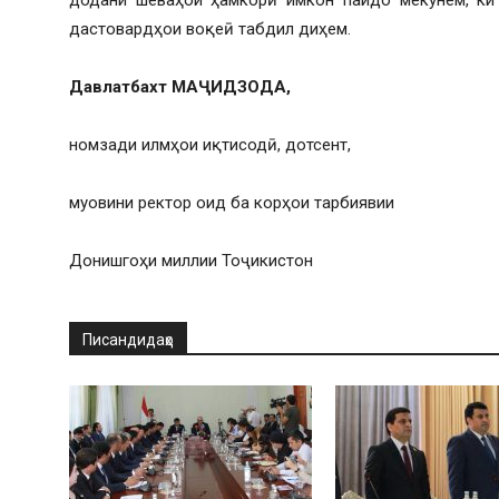
дастовардҳои воқеӣ табдил диҳем.
Давлатбахт МАҶИДЗОДА,
номзади илмҳои иқтисодӣ, дотсент,
муовини ректор оид ба корҳои тарбиявии
Донишгоҳи миллии Тоҷикистон
Писандидаҳо