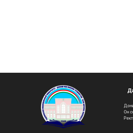
Д
Дони
Он с
Рект