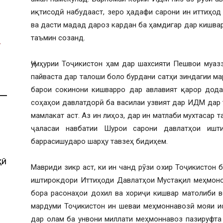
иқтисодӣ набудааст, зеро ҳадафи сарони ин иттиҳод
ва дасти мадад дароз кардан ба ҳамдигар дар кишва
таъмин созанд.
Ҷумҳурии Тоҷикистон ҳам дар шахсияти Пешвои муаз
пайваста дар талоши боло бурдани сатҳи зиндагии м
барои сокинони кишварро дар авлавият қарор додаа
соҳаҳои давлатдорӣ ба василаи узвият дар ИДМ дар 
мамлакат аст. Аз ин лиҳоз, дар ин матлаби мухтасар 
ҷаласаи навбатии Шурои сарони давлатҳои ишт
баррасишударо шарҳу тавзеҳ бидиҳем.
ҲӢ
Мавриди зикр аст, ки ин чанд рӯзи охир Тоҷикистон
иштирокдори Иттиҳоди Давлатҳои Мустақил меҳмонон
бора расонаҳои дохил ва хориҷи кишвар матолиби в
мардуми Тоҷикистон ин шеваи меҳмоннавозӣ мояи иф
дар олам ба унвони миллати меҳмоннавоз пазируфта