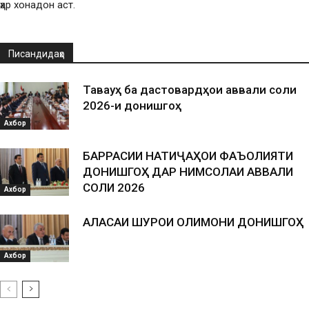
ҳар хонадон аст.
Писандидаҳо
Таваҷҷуҳ ба дастовардҳои аввали соли
2026-и донишгоҳ
Ахбор
БАРРАСИИ НАТИҶАҲОИ ФАЪОЛИЯТИ
ДОНИШГОҲ ДАР НИМСОЛАИ АВВАЛИ
СОЛИ 2026
Ахбор
АЛАСАИ ШУРОИ ОЛИМОНИ ДОНИШГОҲ
Ахбор