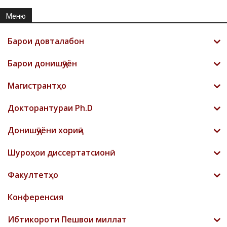
Меню
Барои довталабон
Барои донишҷӯён
Магистрантҳо
Докторантураи Ph.D
Донишҷӯёни хориҷӣ
Шyроҳои диссертатсионӣ
Факултетҳо
Конференсия
Ибтикороти Пешвои миллат