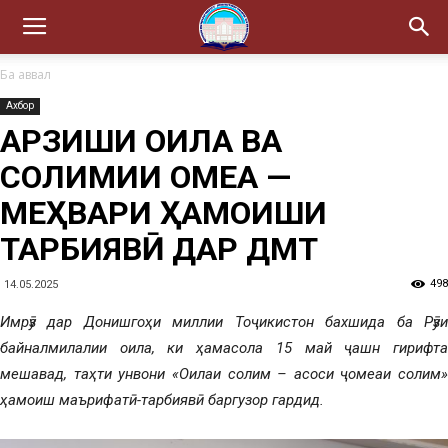
Ба аввал
Ахбор
АРЗИШИ ОИЛА ВА
СОЛИМИИ ҶОМЕА —
МЕҲВАРИ ҲАМОИШИ
ТАРБИЯВӢ ДАР ДМТ
498
14.05.2025
Имрӯз дар Донишгоҳи миллии Тоҷикистон бахшида ба Рӯзи
байналмилалии оила, ки ҳамасола 15 май ҷашн гирифта
мешавад, таҳти унвони «Оилаи солим – асоси ҷомеаи солим»
ҳамоиш маърифатӣ-тарбиявӣ баргузор гардид.