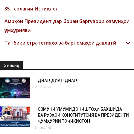
35 - солагии Истиқлол
Амрҳои Президент дар бораи баргузори озмунҳои
ҷумҳуриявӣ
Татбиқи стратегияҳо ва барномаҳои давлатӣ
Эълонҳо
ДИҚҚАТ! ДИҚҚАТ! ДИҚҚАТ!
28.11.2025
ОЗМУНИ УМУМИДОНИШГОҲӢ БАХШИДА
БА РӮЗҲОИ КОНСТИТУТСИЯ ВА ПРЕЗИДЕНТИ
ҶУМҲУРИИ ТОҶИКИСТОН
24.10.2025