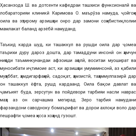
Ҳасанзода Ш. ва дотсенти кафедраи ташхиси функсионалӣ ва
лобараторияи клиникӣ Каримова О. маърӯза намуда, ҷойгоҳи
оила ва эҳтирому арзишҳои онро дар замони соҳибистиқлолии
мамлакат баланд арзёбӣ намуданд.
Таъкид карда шуд, ки ташаккул ва рушди оила дар ҷомеа
таърихи дуру дароз дошта, дар тамаддуни инсонӣ он ҳамчун
ниҳоди таъминкунандаи афзоиши аҳолӣ, воситаи муошират ва
муносибати иҷтимоие аст, ки арзишҳои умумиинсонӣ, аз қабили
муҳаббат, ҳамдигарфаҳмӣ, садоқат, ҳамзистӣ, таҳаммулпазирӣ дар
он ташаккул ёфта, рушд кардаанд. Оила бақои давлат ва
ҷамъият буда, зерсутун ва пойдевори тарбияи насли наврас
маҳз аз он сарчашма мегирад. Зеро тарбия намудани
фарзандони саводноку бомаърифат ва дорои ахлоқи воло дар
пешрафти ҷомеа ҳисса хоҳанд гузошт.