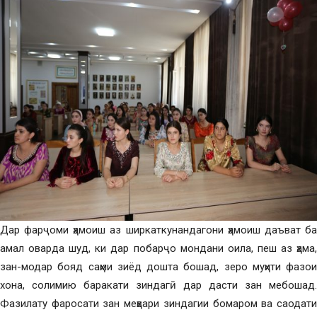
Дар фарҷоми ҳамоиш аз ширкаткунандагони ҳамоиш даъват ба
амал оварда шуд, ки дар побарҷо мондани оила, пеш аз ҳама,
зан-модар бояд саҳми зиёд дошта бошад, зеро муҳити фазои
хона, солимию баракати зиндагӣ дар дасти зан мебошад.
Фазилату фаросати зан меҳвари зиндагии бомаром ва саодати