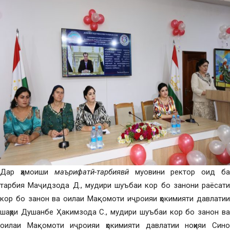
Дар ҳамоиши
маърифатӣ-тарбиявӣ
муовини ректор оид б
тарбия Маҷидзода Д., мудири шуъбаи кор бо занони раёсати
кор бо занон ва оилаи Мақомоти иҷроияи ҳокимияти давлатии
шаҳри Душанбе Ҳакимзода С., мудири шуъбаи кор бо занон ва
оилаи Мақомоти иҷроияи ҳокимияти давлатии ноҳияи Сино