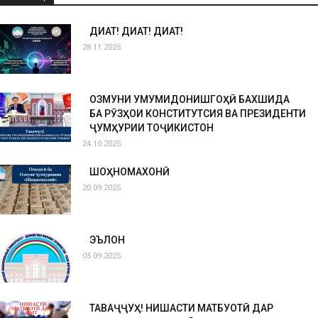
ДИҚҚАТ! ДИҚҚАТ! ДИҚҚАТ!
28.11.2025
ОЗМУНИ УМУМИДОНИШГОҲӢ БАХШИДА
БА РӮЗҲОИ КОНСТИТУТСИЯ ВА ПРЕЗИДЕНТИ
ҶУМҲУРИИ ТОҶИКИСТОН
24.10.2025
ШОҲНОМАХОНӢ
20.09.2025
ЭЪЛОН
05.09.2025
ТАВАҶҶУҲ! НИШАСТИ МАТБУОТӢ ДАР