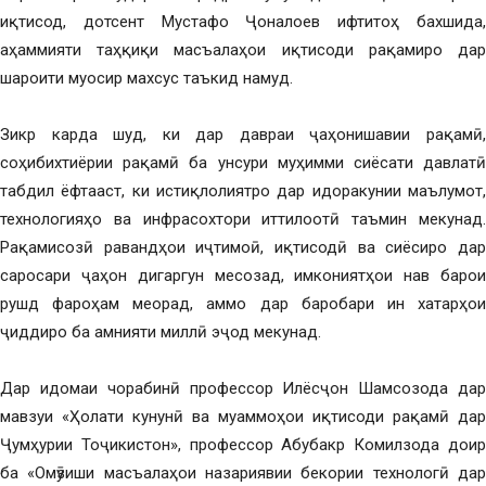
иқтисод, дотсент Мустафо Ҷоналоев ифтитоҳ бахшида,
аҳаммияти таҳқиқи масъалаҳои иқтисоди рақамиро дар
шароити муосир махсус таъкид намуд.
Зикр карда шуд, ки дар давраи ҷаҳонишавии рақамӣ,
соҳибихтиёрии рақамӣ ба унсури муҳимми сиёсати давлатӣ
табдил ёфтааст, ки истиқлолиятро дар идоракунии маълумот,
технологияҳо ва инфрасохтори иттилоотӣ таъмин мекунад.
Рақамисозӣ равандҳои иҷтимоӣ, иқтисодӣ ва сиёсиро дар
саросари ҷаҳон дигаргун месозад, имкониятҳои нав барои
рушд фароҳам меорад, аммо дар баробари ин хатарҳои
ҷиддиро ба амнияти миллӣ эҷод мекунад.
Дар идомаи чорабинӣ профессор Илёсҷон Шамсозода дар
мавзуи «Ҳолати кунунӣ ва муаммоҳои иқтисоди рақамӣ дар
Ҷумҳурии Тоҷикистон», профессор Абубакр Комилзода доир
ба «Омӯзиши масъалаҳои назариявии бекории технологӣ дар