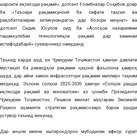
шароити иқтисоди рақамӣ», дотсент Ғолибназар Соҳибов доир
ба «Таъсири рақамикунонӣ ба сифати таҳсил ва
рақобатпазирии хатмкунандагон дар бозори меҳнат» ва
дотсент Сидик Юсупов оид ба «Асосҳои назариявии
ташаккулёбии технологияҳои рақамӣ дар заминаи
истифодабарӣ» суханрониҳо намуданд.
Таъкид карда шуд, ки Ҷумҳурии Тоҷикистон ҳамчун давлати
мустақил ба равандҳои рақамии ҷаҳонӣ фаъолона ҳамроҳ
шуда, дар айни замон инфрасохтори рақамии миллиро таҳким
медиҳад. Эълони солҳои 2025-2030 ҳамчун «Солҳои рушди
иқтисоди рақамӣ ва инноватсия» аз ҷониби Президенти
Ҷумҳурии Тоҷикистон, Пешвои миллат муҳтарам Эмомалӣ
Раҳмон аҳамияти стратегии рақамисозиро барои рушди
устувор таъкид мекунад.
Дар анҷом миёни иштирокдорон мубодилаи афкор сурат