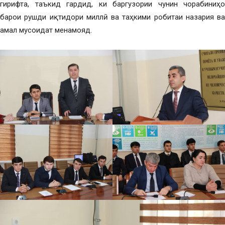
гирифта, таъкид гардид, ки баргузории чунин чорабиниҳо
барои рушди иқтидори миллӣ ва таҳкими робитаи назария ва
амал мусоидат менамояд.