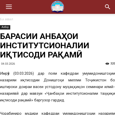
Ба аввал
Ахбор
БАРАСИИ ҶАНБАҲОИ
ИНСТИТУТСИОНАЛИИ
ИҚТИСОДИ РАҚАМӢ
320
04.03.2026
Имрӯз (03.03.2026) дар пояи кафедраи умумидонишгоҳии
назарияи иқтисодии Донишгоҳи миллии Тоҷикистон бо
иштироки доираи васеи устодону муҳаққиқон семинари илмӣ-
назариявӣ дар мавзуи «Ҷанбаҳои институтсионалии таҳқиқи
иқтисоди рақамӣ» баргузор гардид.
Чорабиниро мудири кафедраи умумидонишгоҳии назарияи