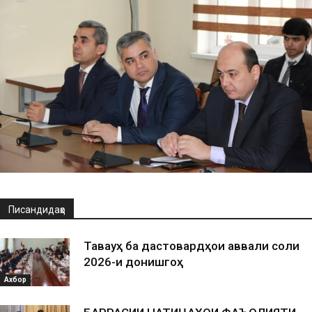
Писандидаҳо
Таваҷҷуҳ ба дастовардҳои аввали соли
2026-и донишгоҳ
Ахбор