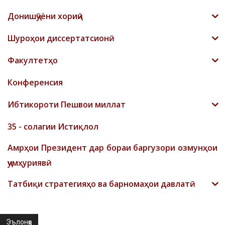
Донишҷӯёни хориҷӣ
Шyроҳои диссертатсионӣ
Факултетҳо
Конференсия
Ибтикороти Пешвои миллат
35 - солагии Истиқлол
Амрҳои Президент дар бораи баргузори озмунҳои
ҷумҳуриявӣ
Татбиқи стратегияҳо ва барномаҳои давлатӣ
Эълонҳо