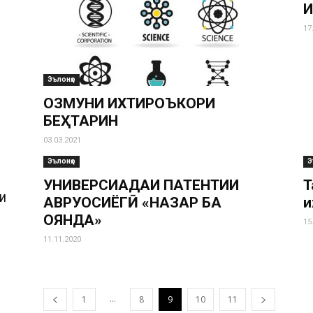
И
17
Эълонҳо
ОЗМУНИ ИХТИРОЪКОРИ
БЕҲТАРИН
03.03.2021
Эълонҳо
Э
УНИВЕРСИАДАИ ПАТЕНТИИ
Т
И
АВРУОСИЁГӢ «НАЗАР БА
и
ОЯНДА»
15
11.11.2020
И
...
1
8
9
10
11