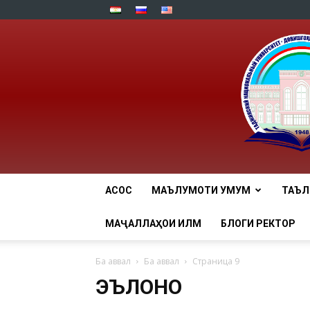
АСОСӢ
МАЪЛУМОТИ УМУМӢ
ТАЪ
МАҶАЛЛАҲОИ ИЛМӢ
БЛОГИ РЕКТОР
Ба аввал
Ба аввал
Страница 9
ЭЪЛОНҲО