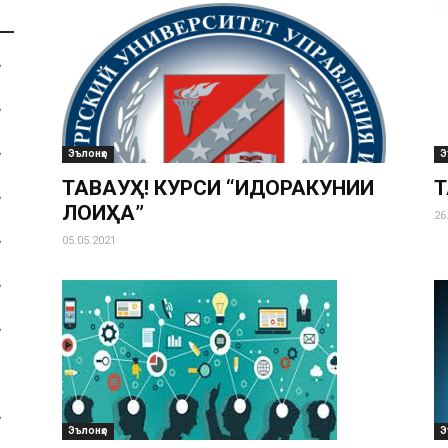
Эълонҳо
Э
ТАВАҶҶУҲ! КУРСИ “ИДОРАКУНИИ
Т
ЛОИҲА”
26
05.05.2021
Эълонҳо
Э