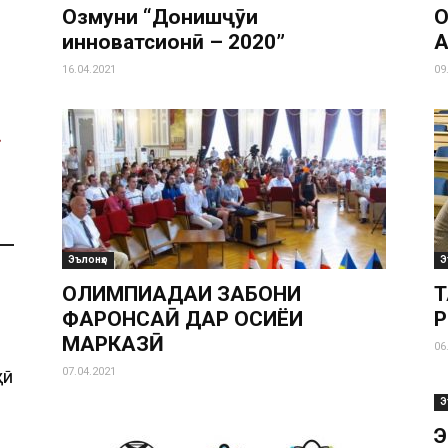
Озмуни “Донишҷӯи
О
инноватсионӣ – 2020”
Ҷ
16.04.2021
09
Эълонҳо
Э
ОЛИМПИАДАИ ЗАБОНИ
Т
ФАРОНСАӢ ДАР ОСИЁИ
Р
МАРКАЗӢ
06
07.04.2021
ҲӢ
Э
Э