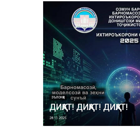
ЭЪЛОНҲО
ДИҚҚАТ! ДИҚҚАТ! ДИҚҚАТ!
28.11.2025