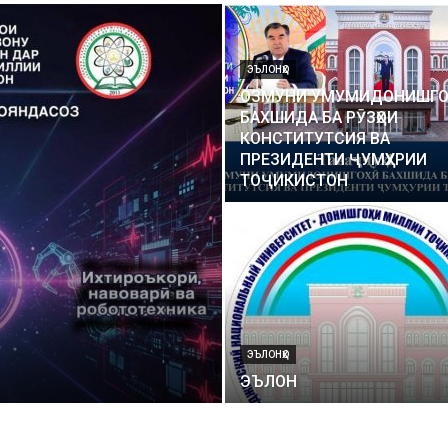
ЭЪЛОНҲО
ОЗМУНИ УМУМИДОНИШГО
БАХШИДА БА РӮЗҲОИ
КОНСТИТУТСИЯ ВА
ПРЕЗИДЕНТИ ҶУМҲУРИИ
ТОҶИКИСТОН
ЭЪЛОНҲО
ЭЪЛОН