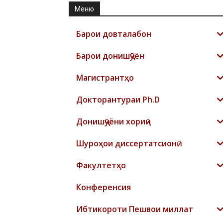
Меню
Барои довталабон
Барои донишҷӯён
Магистрантҳо
Докторантураи Ph.D
Донишҷӯёни хориҷӣ
Шyроҳои диссертатсионӣ
Факултетҳо
Конференсия
Ибтикороти Пешвои миллат