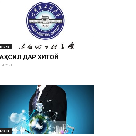
ълонҳо
АҲСИЛ ДАР ХИТОЙ
.04.2021
ълонҳо