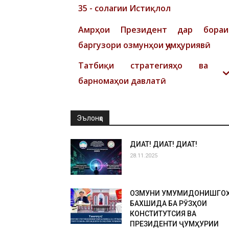
35 - солагии Истиқлол
Амрҳои Президент дар бораи
баргузори озмунҳои ҷумҳуриявӣ
Татбиқи стратегияҳо ва
барномаҳои давлатӣ
Эълонҳо
ДИҚҚАТ! ДИҚҚАТ! ДИҚҚАТ!
28.11.2025
ОЗМУНИ УМУМИДОНИШГО
БАХШИДА БА РӮЗҲОИ
КОНСТИТУТСИЯ ВА
ПРЕЗИДЕНТИ ҶУМҲУРИИ