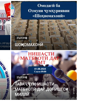
ҲӢ
ЭЪЛОНҲО
ШОҲНОМАХОНӢ
ЭЪЛОНҲО
ТАВАҶҶУҲ! НИШАСТИ
МАТБУОТӢ ДАР ДОНИШГОҲИ
МИЛЛӢ