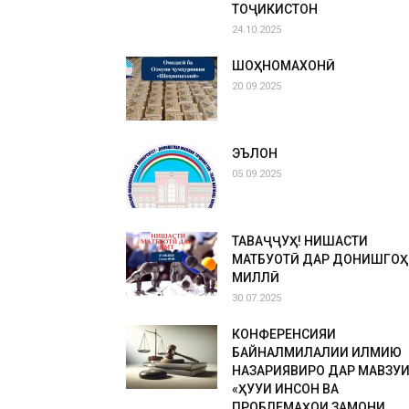
ТОҶИКИСТОН
24.10.2025
ШОҲНОМАХОНӢ
20.09.2025
ЭЪЛОН
05.09.2025
ТАВАҶҶУҲ! НИШАСТИ
МАТБУОТӢ ДАР ДОНИШГОҲ
МИЛЛӢ
30.07.2025
КОНФЕРЕНСИЯИ
БАЙНАЛМИЛАЛИИ ИЛМИЮ
НАЗАРИЯВИРО ДАР МАВЗУ
«ҲУҚУҚИ ИНСОН ВА
ПРОБЛЕМАҲОИ ЗАМОНИ...