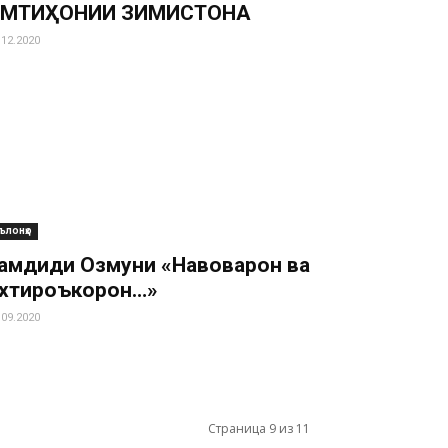
МТИҲОНИИ ЗИМИСТОНА
.12.2020
ълонҳо
амдиди Озмуни «Навоварон ва
хтироъкорон…»
.09.2020
Страница 9 из 11