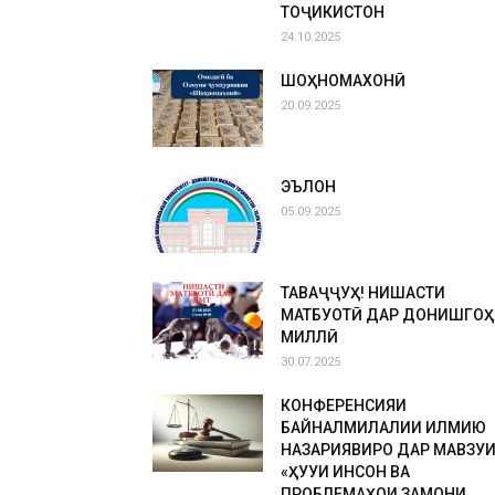
ТОҶИКИСТОН
24.10.2025
ШОҲНОМАХОНӢ
20.09.2025
ЭЪЛОН
05.09.2025
ТАВАҶҶУҲ! НИШАСТИ
МАТБУОТӢ ДАР ДОНИШГОҲ
МИЛЛӢ
30.07.2025
КОНФЕРЕНСИЯИ
БАЙНАЛМИЛАЛИИ ИЛМИЮ
НАЗАРИЯВИРО ДАР МАВЗУ
«ҲУҚУҚИ ИНСОН ВА
ПРОБЛЕМАҲОИ ЗАМОНИ...