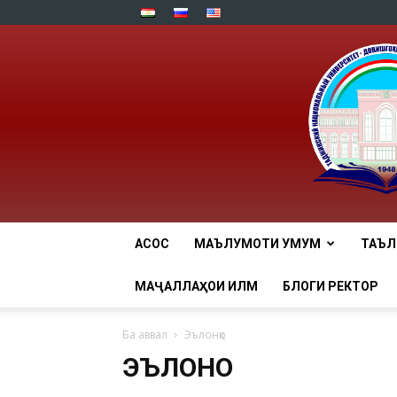
АСОСӢ
МАЪЛУМОТИ УМУМӢ
ТАЪ
МАҶАЛЛАҲОИ ИЛМӢ
БЛОГИ РЕКТОР
Ба аввал
Эълонҳо
ЭЪЛОНҲО