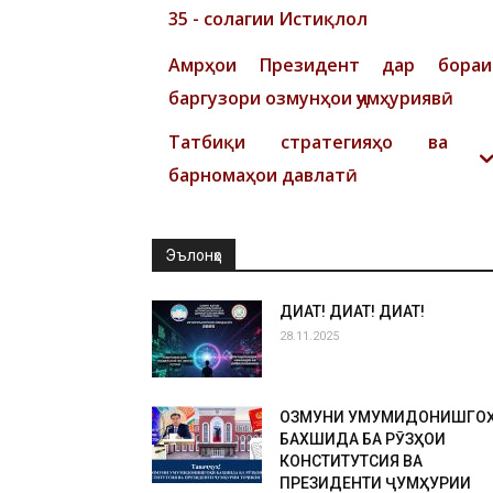
35 - солагии Истиқлол
Амрҳои Президент дар бораи
баргузори озмунҳои ҷумҳуриявӣ
Татбиқи стратегияҳо ва
барномаҳои давлатӣ
Эълонҳо
ДИҚҚАТ! ДИҚҚАТ! ДИҚҚАТ!
28.11.2025
ОЗМУНИ УМУМИДОНИШГО
БАХШИДА БА РӮЗҲОИ
КОНСТИТУТСИЯ ВА
ПРЕЗИДЕНТИ ҶУМҲУРИИ