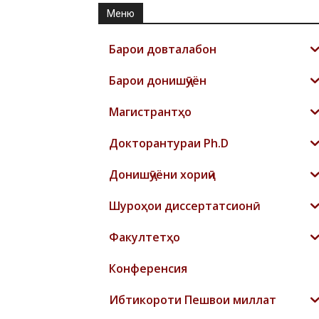
Меню
Барои довталабон
Барои донишҷӯён
Магистрантҳо
Докторантураи Ph.D
Донишҷӯёни хориҷӣ
Шyроҳои диссертатсионӣ
Факултетҳо
Конференсия
Ибтикороти Пешвои миллат