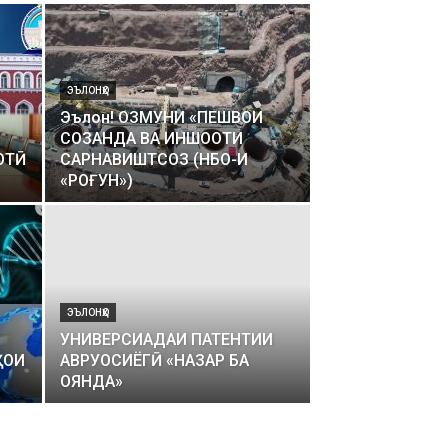
ЭЪЛОНҲО
Эълон! ОЗМУНИ «ПЕШВОИ
СОЗАНДА ВА ИНШООТИ
ОТӢ
САРНАВИШТСОЗ (НБО-И
«РОҒУН»)
ЭЪЛОНҲО
УНИВЕРСИАДАИ ПАТЕНТИИ
ҲОИ
АВРУОСИЁГӢ «НАЗАР БА
ОЯНДА»