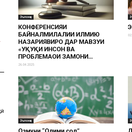
Эълонҳо
Э
КОНФЕРЕНСИЯИ
Э
БАЙНАЛМИЛАЛИИ ИЛМИЮ
02
НАЗАРИЯВИРО ДАР МАВЗУИ
«ҲУҚУҚИ ИНСОН ВА
ПРОБЛЕМАҲОИ ЗАМОНИ...
26.04.2025
ҲӢ
Эълонҳо
Э
Озмуни “Олими сол”
Д