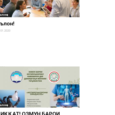
ълонҳо
ълон!
.01.2020
ълонҳо
ИҚҚАТ! ОЗМУН БАРОИ