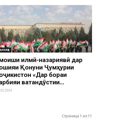
ълонҳо
амоиши илмӣ-назариявӣ дар
ошияи Қонуни Ҷумҳурии
оҷикистон «Дар бораи
арбияи ватандӯстии...
.02.2024
Страница 1 из 11