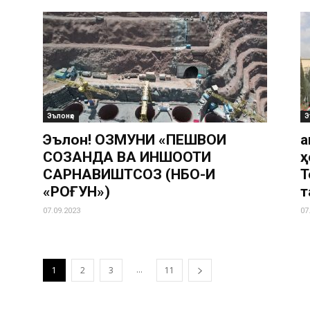
Эълонҳо
Э
Эълон! ОЗМУНИ «ПЕШВОИ
Ҳ
СОЗАНДА ВА ИНШООТИ
ҳ
САРНАВИШТСОЗ (НБО-И
Т
«РОҒУН»)
т
07.09.2023
07
...
1
2
3
11