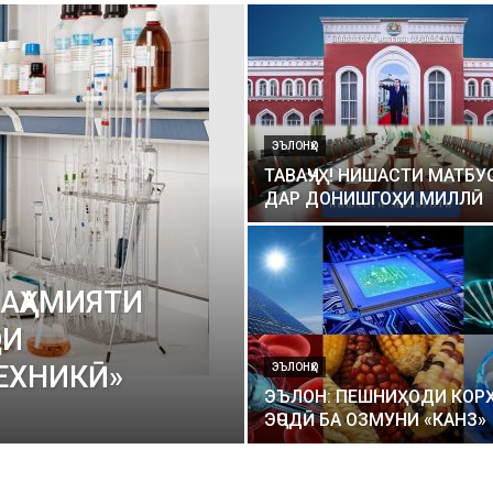
ЭЪЛОНҲО
ТАВАҶҶУҲ! НИШАСТИ МАТБУ
ДАР ДОНИШГОҲИ МИЛЛӢ
 АҲАМИЯТИ
ОИ
ЕХНИКӢ»
ЭЪЛОНҲО
ЭЪЛОН: ПЕШНИҲОДИ КОР
ЭҶОДӢ БА ОЗМУНИ «КАНЗ»