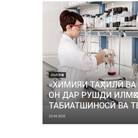
ЭЪЛОНҲО
«ХИМИЯИ ТАҲЛИЛӢ ВА
ОН ДАР РУШДИ ИЛМҲ
ТАБИАТШИНОСӢ ВА Т
23.04.2025