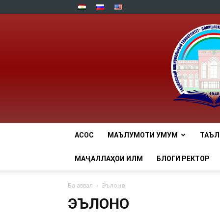
АСОСӢ
МАЪЛУМОТИ УМУМӢ
ТАЪ
МАҶАЛЛАҲОИ ИЛМӢ
БЛОГИ РЕКТОР
Ба аввал
Эълонҳо
ЭЪЛОНҲО