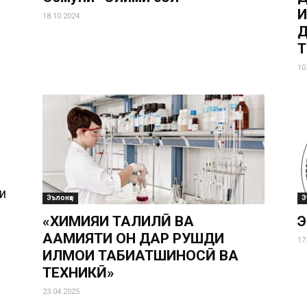
И
18.10.2024
Д
10
И
Эълонҳо
Э
«ХИМИЯИ ТАҲЛИЛӢ ВА
АҲАМИЯТИ ОН ДАР РУШДИ
17
ИЛМҲОИ ТАБИАТШИНОСӢ ВА
ТЕХНИКӢ»
И
23.04.2025