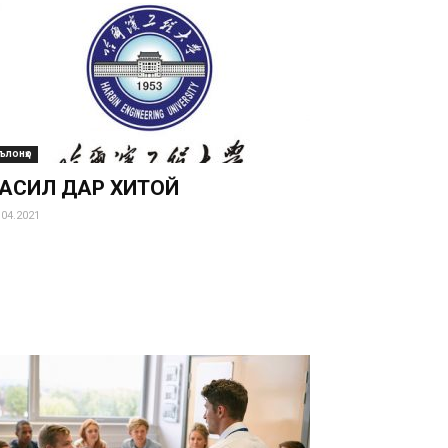
ълонҳо
АҲСИЛ ДАР ХИТОЙ
.04.2021