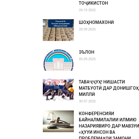
ТОҶИКИСТОН
24.10.2025
ШОҲНОМАХОНӢ
20.09.2025
ЭЪЛОН
05.09.2025
ТАВАҶҶУҲ! НИШАСТИ
МАТБУОТӢ ДАР ДОНИШГОҲ
МИЛЛӢ
30.07.2025
КОНФЕРЕНСИЯИ
БАЙНАЛМИЛАЛИИ ИЛМИЮ
НАЗАРИЯВИРО ДАР МАВЗУ
«ҲУҚУҚИ ИНСОН ВА
ПРОБЛЕМАҲОИ ЗАМОНИ...