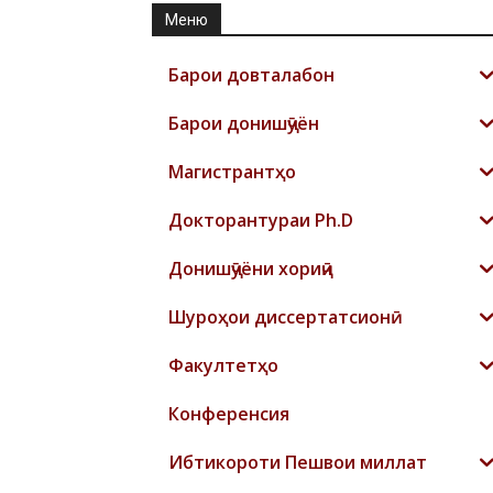
Меню
Барои довталабон
Барои донишҷӯён
Магистрантҳо
Докторантураи Ph.D
Донишҷӯёни хориҷӣ
Шyроҳои диссертатсионӣ
Факултетҳо
Конференсия
Ибтикороти Пешвои миллат