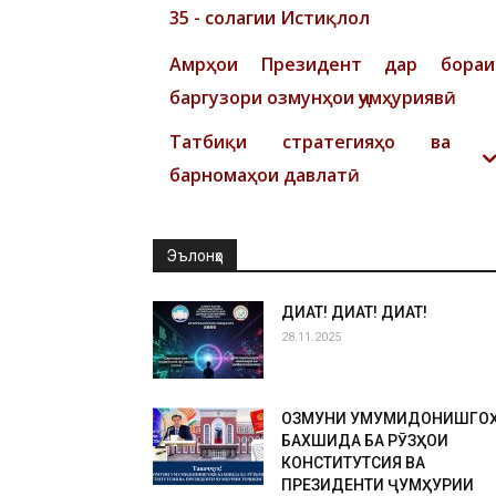
35 - солагии Истиқлол
Амрҳои Президент дар бораи
баргузори озмунҳои ҷумҳуриявӣ
Татбиқи стратегияҳо ва
барномаҳои давлатӣ
Эълонҳо
ДИҚҚАТ! ДИҚҚАТ! ДИҚҚАТ!
28.11.2025
ОЗМУНИ УМУМИДОНИШГО
БАХШИДА БА РӮЗҲОИ
КОНСТИТУТСИЯ ВА
ПРЕЗИДЕНТИ ҶУМҲУРИИ