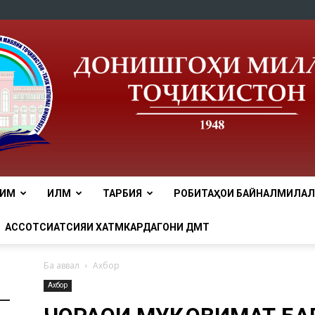
ЛИМ
ИЛМ
ТАРБИЯ
РОБИТАҲОИ БАЙНАЛМИЛАЛӢ
tnu
АССОТСИАТСИЯИ ХАТМКАРДАГОНИ ДМТ
Ба аввал
Ахбор
Ахбор