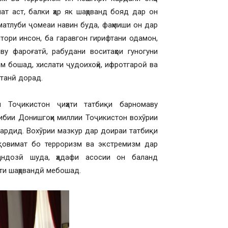
т аст, балки ҳар як шаҳрванд бояд дар он
атлуби ҷомеаи навин буда, фаҳмиши он дар
тори инсон, ба гаравгон гирифтани одамон,
ву фароғатӣ, рабудани воситаҳои гуногуни
м бошад, хислати ҷудоихоҳӣ, ифротгароӣ ва
станӣ дорад.
и Тоҷикистон ҷиҳати татбиқи барномаву
 тибии Донишгоҳи миллии Тоҷикистон вохӯрии
ардид. Вохӯрии мазкур дар доираи татбиқи
уқовимат бо терроризм ва экстремизм дар
ҳандозӣ шуда, ҳадафи асосии он баланд
яти шаҳрвандӣ мебошад.