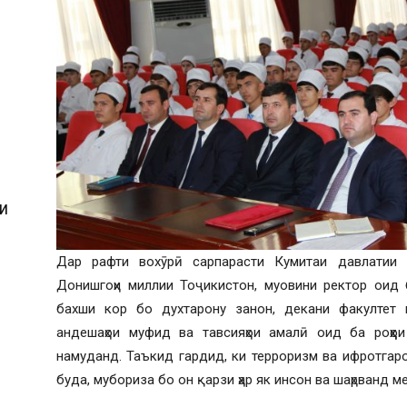
И
Дар рафти вохӯрӣ сарпарасти Кумитаи давлатии 
Донишгоҳи миллии Тоҷикистон, муовини ректор оид 
бахши кор бо духтарону занон, декани факултет 
И
андешаҳои муфид ва тавсияҳои амалӣ оид ба роҳҳои
намуданд. Таъкид гардид, ки терроризм ва ифротгаро
буда, мубориза бо он қарзи ҳар як инсон ва шаҳрванд 