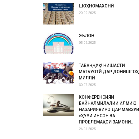
ШОҲНОМАХОНӢ
20.09.2025
ЭЪЛОН
05.09.2025
ТАВАҶҶУҲ! НИШАСТИ
МАТБУОТӢ ДАР ДОНИШГОҲ
МИЛЛӢ
30.07.2025
КОНФЕРЕНСИЯИ
БАЙНАЛМИЛАЛИИ ИЛМИЮ
НАЗАРИЯВИРО ДАР МАВЗУ
«ҲУҚУҚИ ИНСОН ВА
ПРОБЛЕМАҲОИ ЗАМОНИ...
26.04.2025