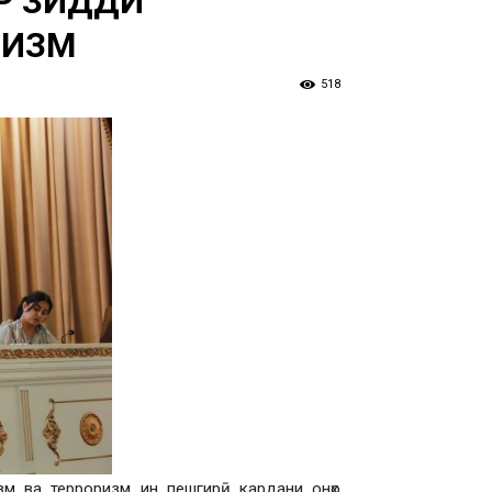
Р ЗИДДИ
МИЗМ
518
зм ва терроризм ин пешгирӣ кардани онҳо