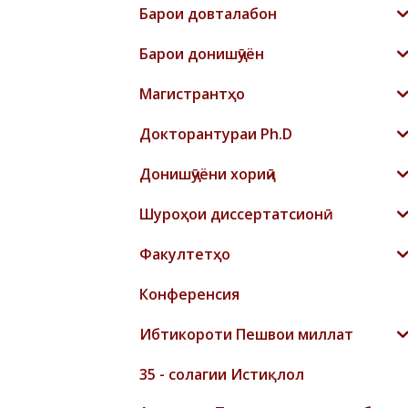
Барои довталабон
Барои донишҷӯён
Магистрантҳо
Докторантураи Ph.D
Донишҷӯёни хориҷӣ
Шyроҳои диссертатсионӣ
Факултетҳо
Конференсия
Ибтикороти Пешвои миллат
35 - солагии Истиқлол