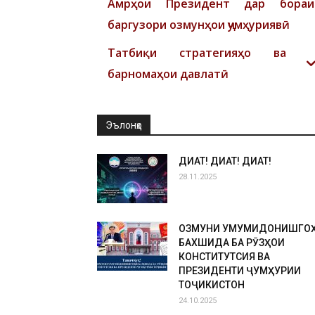
Амрҳои Президент дар бораи
баргузори озмунҳои ҷумҳуриявӣ
Татбиқи стратегияҳо ва
барномаҳои давлатӣ
Эълонҳо
ДИҚҚАТ! ДИҚҚАТ! ДИҚҚАТ!
28.11.2025
ОЗМУНИ УМУМИДОНИШГО
БАХШИДА БА РӮЗҲОИ
КОНСТИТУТСИЯ ВА
ПРЕЗИДЕНТИ ҶУМҲУРИИ
ТОҶИКИСТОН
24.10.2025