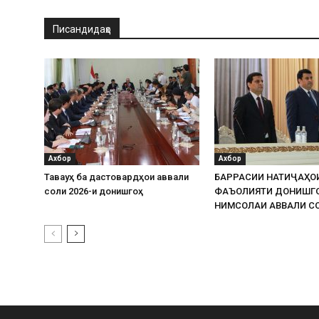
Писандидаҳо
Ахбор
Ахбор
Таваҷҷуҳ ба дастовардҳои аввали
БАРРАСИИ НАТИҶАҲО
соли 2026-и донишгоҳ
ФАЪОЛИЯТИ ДОНИШГ
НИМСОЛАИ АВВАЛИ СО