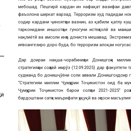
мебошад. Пешгирӣ кардан ин нафақат вазифаи давла
фаъолона ширкат варзад. Терроризм худ падидаи ном
содир кардани ҷиноятҳои вазнин, аз қабили қатлу куш
тарконидани иншоотҳои гуногуни истеҳсолӣ ва маиши
нақлиётӣ ва амсоли инҳо дониста мешавад. Экстремиз
иғвоангезиро доро буда, бо терроризм алоқаи ногуса
Дар доираи нақша-чорабиниҳои Донишгоҳи милли
стратегияҳои соҳавӣ имрӯз (12.09.2025) дар факултети
судманд бо донишҷӯёни соли аввали Донишгоҳ доир г
“Стратегияи миллии Ҷумҳурии Тоҷикистон оид ба м
Ҷумҳурии Тоҷикистон барои солҳои 2021-2025” ро
ҲӢ
бардоштани сатҳи маърифати ҳуқуқӣ ва эҳсоси масъули