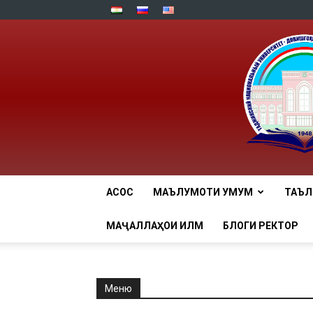
АСОСӢ
МАЪЛУМОТИ УМУМӢ
ТАЪ
МАҶАЛЛАҲОИ ИЛМӢ
БЛОГИ РЕКТОР
Меню