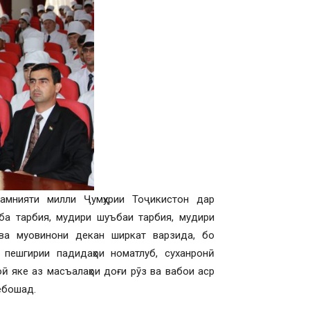
амнияти милли Ҷумҳурии Тоҷикистон дар
ба тарбия, мудири шуъбаи тарбия, мудири
ва муовинони декан ширкат варзида, бо
 пешгирии падидаҳои номатлуб, суханронӣ
ӣ яке аз масъалаҳои доғи рӯз ва вабои аср
мебошад.