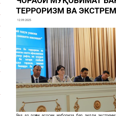
ЧОРАҲОИ МУҚОВИМАТ БА
ТЕРРОРИЗМ ВА ЭКСТРЕ
12.09.2025
Яке аз роҳҳои асосии мубориза бар зидди экстреми