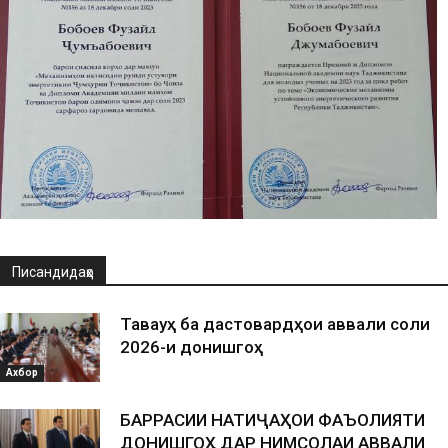
Писандидаҳо
Таваҷҷуҳ ба дастовардҳои аввали соли
2026-и донишгоҳ
Ахбор
БАРРАСИИ НАТИҶАҲОИ ФАЪОЛИЯТИ
ДОНИШГОҲ ДАР НИМСОЛАИ АВВАЛИ