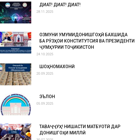
ДИҚҚАТ! ДИҚҚАТ! ДИҚҚАТ!
28.11.2025
ОЗМУНИ УМУМИДОНИШГОҲӢ БАХШИДА
БА РӮЗҲОИ КОНСТИТУТСИЯ ВА ПРЕЗИДЕНТИ
ҶУМҲУРИИ ТОҶИКИСТОН
24.10.2025
ШОҲНОМАХОНӢ
20.09.2025
ЭЪЛОН
05.09.2025
ТАВАҶҶУҲ! НИШАСТИ МАТБУОТӢ ДАР
ДОНИШГОҲИ МИЛЛӢ
30.07.2025