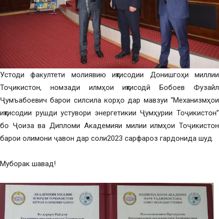
Устоди факултети молиявию иқтисодии Донишгоҳи миллии
Тоҷикистон, номзади илмҳои иқтисодӣ Бобоев Фузайл
Ҷумъабоевич барои силсила корҳо дар мавзуи “Механизмҳои
иқтисодии рушди устувори энергетикии Ҷумҳурии Тоҷикистон”
бо Ҷоиза ва Дипломи Академияи милии илмҳои Тоҷикистон
барои олимони ҷавон дар соли2023 сарфароз гардонида шуд.
Муборак шавад!