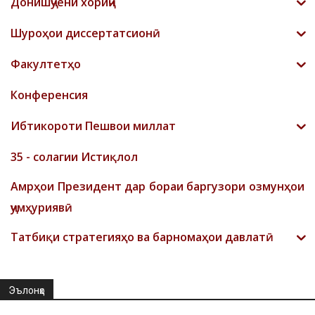
Донишҷӯёни хориҷӣ
Шyроҳои диссертатсионӣ
Факултетҳо
Конференсия
Ибтикороти Пешвои миллат
35 - солагии Истиқлол
Амрҳои Президент дар бораи баргузори озмунҳои
ҷумҳуриявӣ
Татбиқи стратегияҳо ва барномаҳои давлатӣ
Эълонҳо