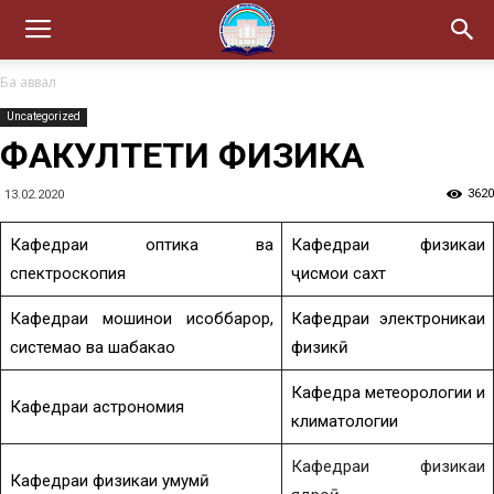
Ба аввал
Uncategorized
ФАКУЛТЕТИ ФИЗИКА
3620
13.02.2020
Кафедраи оптика ва
Кафедраи физикаи
спектроскопия
ҷисмҳои сахт
Кафедраи мошинҳои ҳисоббарор,
Кафедраи электроникаи
системаҳо ва шабакаҳо
физикӣ
Кафедра метеорологии и
Кафедраи астрономия
климатологии
Кафедраи физикаи
Кафедраи физикаи умумӣ