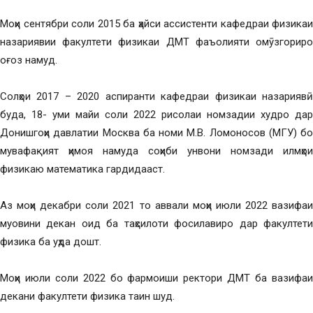
Моҳи сентябри соли 2015 ба ҳайси ассистенти кафедраи физикаи
назариявии факултети физикаи ДМТ фаъолияти омӯзгориро
оғоз намуд.
Солҳои 2017 – 2020 аспиранти кафедраи физикаи назариявӣ
буда, 18- уми майи соли 2022 рисолаи номзадии худро дар
Донишгоҳи давлатии Москва ба номи М.В. Ломоносов (МГУ) бо
мувафақият ҳимоя намуда соҳиби унвони номзади илмҳои
физикаю математика гардидааст.
Аз моҳи декабри соли 2021 то аввали моҳи июли 2022 вазифаи
муовини декан оид ба таҳсилоти фосилавиро дар факултети
физика ба уҳда дошт.
Моҳи июли соли 2022 бо фармоиши ректори ДМТ ба вазифаи
декани факултети физика таин шуд.