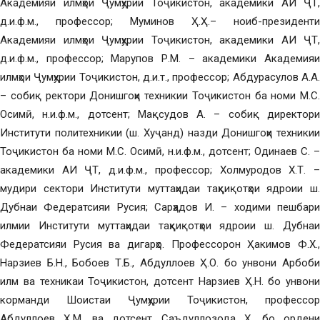
Академияи илмҳои Ҷумҳурии Тоҷикистон, академики АИ ҶТ,
д.и.ф.м., профессор; Муминов Ҳ.Ҳ.– ноиб-президенти
Академияи илмҳои Ҷумҳурии Тоҷикистон, академики АИ ҶТ,
д.и.ф.м., профессор; Марупов Р.М. – академики Академияи
илмҳои Ҷумҳурии Тоҷикистон, д.и.т., профессор; Абдурасулов А.А.
– собиқ ректори Донишгоҳи техникии Тоҷикистон ба номи М.С.
Осимӣ, н.и.ф.м., дотсент; Мақсудов А. – собиқ директори
Институти политехникии (ш. Хуҷанд) назди Донишгоҳи техникии
Тоҷикистон ба номи М.С. Осимӣ, н.и.ф.м., дотсент; Одинаев С. –
академики АИ ҶТ, д.и.ф.м., профессор; Холмуродов Х.Т. –
мудири сектори Институти муттаҳидаи таҳқиқотҳои ядроии ш.
Дубнаи Федератсияи Русия; Сарҳадов И. – ходими пешбари
илмии Институти муттаҳидаи таҳқиқотҳои ядроии ш. Дубнаи
Федератсияи Русия ва дигарҳо. Профессорон Ҳакимов Ф.Х.,
Нарзиев Б.Н., Бобоев Т.Б., Абдуллоев Ҳ.О. бо унвони Арбоби
илм ва техникаи Тоҷикистон, дотсент Нарзиев Ҳ.Н. бо унвони
корманди Шоистаи Ҷумҳурии Тоҷикистон, профессор
Абдуллоев Ҳ.М. ва дотсент Саъдуллозода Ҳ. бо ордени