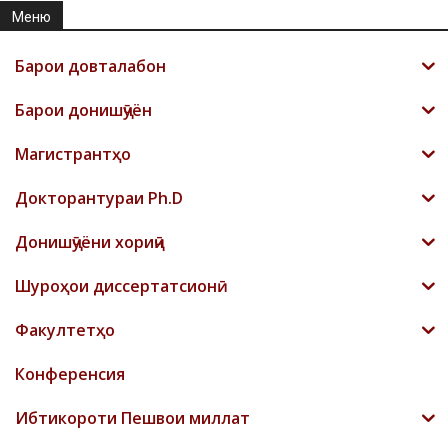
Меню
Барои довталабон
Барои донишҷӯён
Магистрантҳо
Докторантураи Ph.D
Донишҷӯёни хориҷӣ
Шyроҳои диссертатсионӣ
Факултетҳо
Конференсия
Ибтикороти Пешвои миллат