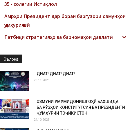
35 - солагии Истиқлол
Амрҳои Президент дар бораи баргузори озмунҳои
ҷумҳуриявӣ
Татбиқи стратегияҳо ва барномаҳои давлатӣ
Эълонҳо
ДИҚҚАТ! ДИҚҚАТ! ДИҚҚАТ!
28.11.2025
ОЗМУНИ УМУМИДОНИШГОҲӢ БАХШИДА
БА РӮЗҲОИ КОНСТИТУТСИЯ ВА ПРЕЗИДЕНТИ
ҶУМҲУРИИ ТОҶИКИСТОН
24.10.2025