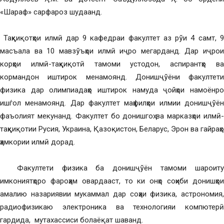
«Шараф» сарфароз шудаанд.
Таҳқиқотҳои илмӣ дар 9 кафедраи факултет аз рўи 4 самт, 9
масъала ва 10 мавзўъҳои илмӣ иҷро мегарданд. Дар иҷрои
корҳои илмӣ-таҳқиқотӣ тамоми устодон, аспирантҳо ва
кормандон иштирок менамоянд. Донишҷўёни факултети
физика дар олимпиадаҳо иштирок намуда ҷойҳои намоёнро
ишѓол менамоянд. Дар факултет маҳфилҳои илмии донишҷўён
фаъолият мекунанд. Факултет бо донишгоҳ ва марказҳои илмӣ-
таҳқиқотии Русия, Украина, Қазоқистон, Беларус, Эрон ва гайраҳо
ҳамкории илмӣ дорад.
Факултети физика ба донишҷўён тамоми шароиту
имкониятҳоро фароҳам овардааст, то ки онҳо соҳиби донишҳои
амалию назариявии мукаммал дар соҳаи физика, астрономия,
радиофизикаю электроника ва технологияи компютерӣ
гардида, мутахассиси болаёқат шаванд.