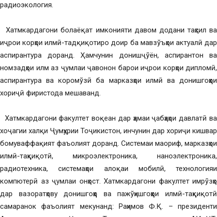
радиоэкология.
Хатмкардагони болаёқат имконияти давом додани таҳсил ва
иҷрои корҳои илмӣ-тадқиқотиро доир ба мавзўъҳои актуалӣ дар
аспирантура доранд. Ҳамчунин донишҷўён, аспирантон ва
номзадҳои илм аз ҷумлаи ҷавонон барои иҷрои корҳои дипломӣ,
аспирантура ва коромўзӣ ба марказҳои илмӣ ва донишгоҳҳои
хориҷӣ фиристода мешаванд.
Хатмкардагони факултет воқеан дар ҳамаи ҷабҳаҳои давлатӣ ва
хоҷагии халқи Ҷумҳурии Тоҷикистон, инчунин дар хориҷи кишвар
бомуваффақият фаъолият доранд. Системаи маориф, марказҳои
илмӣ-таҳқиқотӣ, микроэлектроника, наноэлектроника,
радиотехника, системаҳои алоқаи мобилӣ, технологияи
компютерӣ аз ҷумлаи онҳост. Хатмкардагони факултет имрўзҳо
дар вазоратҳову донишгоҳҳо ва пажўҳишгоҳҳои илмӣ-таҳқиқотӣ
самаранок фаъолият мекунанд: Раҳимов Ф.Қ. – президенти