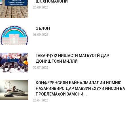
ШОҲНОМАХОНӢ
20.09.2025
ЭЪЛОН
05.09.2025
ТАВАҶҶУҲ! НИШАСТИ МАТБУОТӢ ДАР
ДОНИШГОҲИ МИЛЛӢ
30.07.2025
КОНФЕРЕНСИЯИ БАЙНАЛМИЛАЛИИ ИЛМИЮ
НАЗАРИЯВИРО ДАР МАВЗУИ «ҲУҚУҚИ ИНСОН ВА
ПРОБЛЕМАҲОИ ЗАМОНИ...
26.04.2025