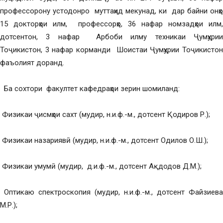
профессорону устодонро муттаҳид мекунад, ки дар байни онҳо
15 докторҳои илм, профессорҳо, 36 нафар номзадҳои илм,
дотсентон, 3 нафар Арбоби илму техникаи Ҷумҳурии
Тоҷикистон, 3 нафар корманди Шоистаи Ҷумҳурии Тоҷикистон
фаъолият доранд.
Ба сохтори факултет кафедраҳои зерин шомиланд:
Физикаи ҷисмҳои сахт (мудир, н.и.ф.-м., дотсент Қодиров Р.);
Физикаи назариявӣ (мудир, н.и.ф.-м., дотсент Одилов О.Ш.);
Физикаи умумӣ (мудир, д.и.ф.-м., дотсент Ақдодов Д.М.);
Оптикаю спектроскопия (мудир, н.и.ф.-м., дотсент Файзиева
М.Р.);