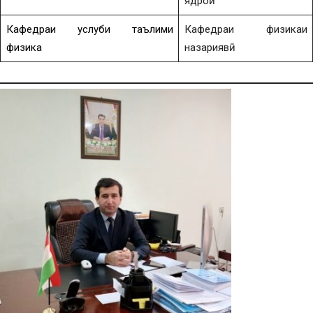
ядроӣ
Кафедраи услуби таълими
Кафедраи физикаи
физика
назариявӣ