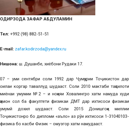
ОДИРЗОДА
ЗАФАР
АБДУЛАМИН
Тел:
+992 (98) 882-51-51
E-mail:
zafar.kodirzoda@yandex.ru
Нишона:
ш. Душанбе, хиёбони Рудаки 17.
07 – уми сентябри соли 1992 дар Ҷумҳурии Тоҷикистон дар
оилаи коргар таваллуд шудааст. Соли 2010 мактаби таҳсилоти
миёнаи умумии №2 – и ноҳияи Ховалингро хатм намуда худи
ҳамон сол ба факултети физикаи ДМТ дар ихтисоси физикаи
умумӣ дохил шудааст. Соли 2015 Донишгоҳи миллии
Тоҷикистонро бо дипломи «аъло» аз рӯи ихтисоси 1-31040103-
физика бо касби Физик – омузгор хатм намудааст.