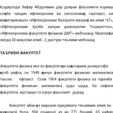
Қодирзода Зафар Абдуламин дар доираи фаъолияти кориаш
соҳиби чандин ифтихорнома ва сипосномаҳо гаштааст, ки
муҳимтаринашон «Ифтихорномаи Вазорати маориф ва илми ҶТ»,
«Ифтихорномаи Ҳизби халқии демократии Тоҷикистон»,
«Ифтихорномаи факултети физикаи ДМТ» мебошанд. Муаллифи
зиёда 20 мақолаи илмӣ , 2 дастури таълими мебошад.
ТАЪРИХИ ФАКУЛТЕТ
Факултети физика яке аз факултетҳои куҳантарини донишгоҳ ба
ҳисоб рафта, он 1949 ҳамчун факултети физикаю математика
таъсис ёфтааст. Соли 1964 факултети физика аз таркиби
факултети физикаю математика ҷудо шуда, ба сифати
факултети мустақил то кунун фаъолият дорад.
Факултет айни ҳол маркази пурқуввати таълимию илмӣ ва
муҳандисӣ буда, 594 донишҷӯ аз ин 271 буҷавӣ, 65 нафар