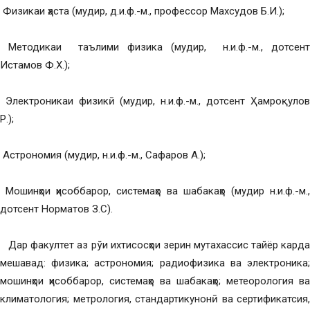
Физикаи ҳаста (мудир, д.и.ф.-м., профессор Махсудов Б.И.);
Методикаи таълими физика (мудир, н.и.ф.-м., дотсент
Истамов Ф.Х.);
Электроникаи физикӣ (мудир, н.и.ф.-м., дотсент Ҳамроқулов
Р.);
Астрономия (мудир, н.и.ф.-м., Сафаров А.);
Мошинҳои ҳисоббарор, системаҳо ва шабакаҳо (мудир н.и.ф.-м.,
дотсент Норматов З.С).
Дар факултет аз рўи ихтисосҳои зерин мутахассис тайёр карда
мешавад: физика; астрономия; радиофизика ва электроника;
мошинҳои ҳисоббарор, системаҳо ва шабакаҳо; метеорология ва
климатология; метрология, стандартикунонӣ ва сертификатсия,