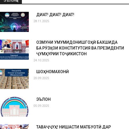
Эълонҳо
ДИҚҚАТ! ДИҚҚАТ! ДИҚҚАТ!
28.11.2025
ОЗМУНИ УМУМИДОНИШГОҲӢ БАХШИДА
БА РӮЗҲОИ КОНСТИТУТСИЯ ВА ПРЕЗИДЕНТИ
ҶУМҲУРИИ ТОҶИКИСТОН
24.10.2025
ШОҲНОМАХОНӢ
20.09.2025
ЭЪЛОН
05.09.2025
ТАВАҶҶУҲ! НИШАСТИ МАТБУОТӢ ДАР