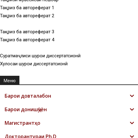
Тақриз ба автореферат 1
Тақриз ба автореферат 2
Тақриз ба автореферат 3
Тақриз ба автореферат 4
Суратмаҷлиси шурои диссертатсионӣ
Хулосаи шурои диссертатсионӣ
Меню
Барои довталабон
Барои донишҷӯён
Магистрантҳо
Докторантураи Ph.D