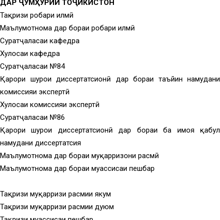
ДАР ҶУМҲУРИИ ТОҶИКИСТОН
Тақризи роҳбари илмӣ
Маълумотнома дар бораи роҳбари илмӣ
Суратҷаласаи кафедра
Хулосаи кафедра
Суратҷаласаи №84
Қарори шурои диссертатсионӣ дар бораи таъйин намудани
комиссияи экспертӣ
Хулосаи комиссияи экспертӣ
Суратҷаласаи №86
Қарори шурои диссертатсионӣ дар бораи ба ҳимоя қабул
намудани диссертатсия
Маълумотнома дар бораи муқарризони расмӣ
Маълумотнома дар бораи муассисаи пешбар
Тақризи муқарризи расмии якум
Тақризи муқарризи расмии дуюм
Тақризи муассисаи пешбар