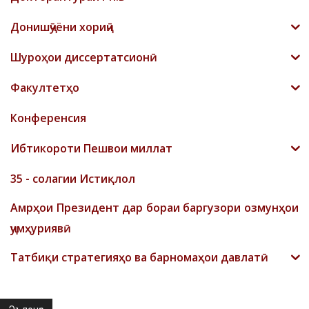
Донишҷӯёни хориҷӣ
Шyроҳои диссертатсионӣ
Факултетҳо
Конференсия
Ибтикороти Пешвои миллат
35 - солагии Истиқлол
Амрҳои Президент дар бораи баргузори озмунҳои
ҷумҳуриявӣ
Татбиқи стратегияҳо ва барномаҳои давлатӣ