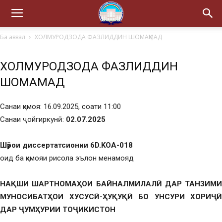
Ба аввал
ХОЛМУРОДЗОДА ФАЗЛИДДИН ШОМАҲМАД
ХОЛМУРОДЗОДА ФАЗЛИДДИН
ШОМАҲМАД
Санаи ҳимоя: 16.09.2025, соати 11:00
Санаи ҷойгиркунӣ:
02
.07.2025
Шӯрои диссертатсионии 6D.KOA-018
оид ба ҳимояи рисола эълон менамояд
НАҚШИ ШАРТНОМАҲОИ БАЙНАЛМИЛАЛӢ ДАР ТАНЗИМИ
МУНОСИБАТҲОИ ХУСУСӢ-ҲУҚУҚӢ БО УНСУРИ ХОРИҶӢ
ДАР ҶУМҲУРИИ ТОҶИКИСТОН