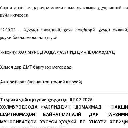
барои дарёфти дараҷаи илмии номзади илмҳои ҳуқуқшиносӣ аз
рўйи ихтисоси
12.00.03 – Ҳуқуқи гражданӣ; ҳуқуи соҳибкорӣ; ҳуқуқи оилавӣ;
ҳуқуқи байналмилалии хусусӣ
Унвонҷӯ:
ХОЛМУРОДЗОДА ФАЗЛИДДИН ШОМАҲМАД
Ҳимоя дар ДМТ баргузор мегардад.
Автореферат (вариантҳои тоҷикӣ ва русӣ)
Таърихи ҷойгиркунии ҳуҷҷатҳо: 02.07.2025
ХОЛМУРОДЗОДА ФАЗЛИДДИН ШОМАҲМАД –
НАҚШИ
ШАРТНОМАҲОИ БАЙНАЛМИЛАЛӢ ДАР ТАНЗИМИ
МУНОСИБАТҲОИ ХУСУСӢ-ҲУҚУҚӢ БО УНСУРИ ХОРИҶӢ