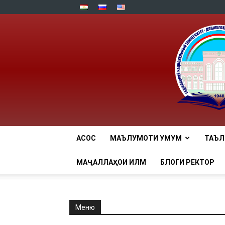
АСОСӢ
МАЪЛУМОТИ УМУМӢ
ТАЪ
МАҶАЛЛАҲОИ ИЛМӢ
БЛОГИ РЕКТОР
Меню