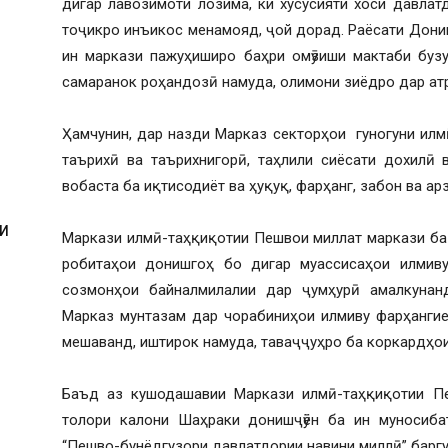
дигар лавозимоти лозима, ки хусусияти хоси давлат
тоҷикро инъикос менамояд, ҷой дорад. Раёсати Дон
ин маркази пажуҳиширо баҳри омӯзиши мактаби буз
самаранок роҳандозӣ намуда, олимони зиёдро дар ат
Ҳамчунин, дар назди Марказ секторҳои гуногуни илм
таърихӣ ва таърихнигорӣ, таҳлили сиёсати дохилӣ 
вобаста ба иқтисодиёт ва ҳуқуқ, фарҳанг, забон ва а
И
Маркази илмӣ-таҳқиқотии Пешвои миллат маркази ба
робитаҳои донишгоҳ бо дигар муассисаҳои илмиву
созмонҳои байналмилалии дар ҷумҳурӣ амалкуна
Марказ мунтазам дар чорабиниҳои илмиву фарҳангие
мешаванд, иштирок намуда, таваҷҷуҳро ба коркардҳои
И
Баъд аз кушодашавии Маркази илмӣ-таҳқиқотии П
толори калони Шаҳраки донишҷӯён ба ин муносиба
“Пешво-бунёдгузори давлатдории навини миллӣ” баргу