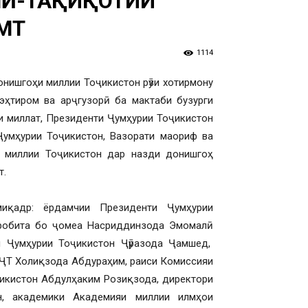
Ӣ-ТАҲҚИҚОТИИ
МТ
1114
онишгоҳи миллии Тоҷикистон рӯзи хотирмону
эҳтиром ва арҷгузорӣ ба мактаби бузурги
и миллат, Президенти Ҷумҳурии Тоҷикистон
умҳурии Тоҷикистон, Вазорати маориф ва
 миллии Тоҷикистон дар назди донишгоҳ
т.
иқадр: ёрдамчии Президенти Ҷумҳурии
робита бо ҷомеа Насриддинзода Эмомалӣ
 Ҷумҳурии Тоҷикистон Ҷӯразода Ҷамшед,
ҶТ Холиқзода Абдураҳим, раиси Комиссияи
ҷикистон Абдулҳаким Розиқзода, директори
н, академики Академияи миллии илмҳои