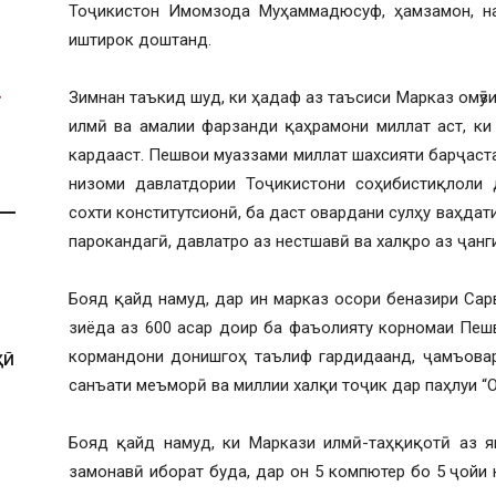
Тоҷикистон Имомзода Муҳаммадюсуф, ҳамзамон, на
иштирок доштанд.
Зимнан таъкид шуд, ки ҳадаф аз таъсиси Марказ омӯзи
илмӣ ва амалии фарзанди қаҳрамони миллат аст, ки
кардааст. Пешвои муаззами миллат шахсияти барҷаст
низоми давлатдории Тоҷикистони соҳибистиқлоли 
сохти конститутсионӣ, ба даст овардани сулҳу ваҳдат
парокандагӣ, давлатро аз нестшавӣ ва халқро аз ҷан
Бояд қайд намуд, дар ин марказ осори беназири Са
зиёда аз 600 асар доир ба фаъолияту корномаи Пешв
кормандони донишгоҳ таълиф гардидаанд, ҷамъовар
ҲӢ
санъати меъморӣ ва миллии халқи тоҷик дар паҳлуи “
Бояд қайд намуд, ки Маркази илмӣ-таҳқиқотӣ аз я
замонавӣ иборат буда, дар он 5 компютер бо 5 ҷойи 