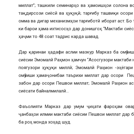
миллат”; ташкили семинарҳо ва ҳамоишҳои солона в
тақдирсози сиёсӣ ва ҳуқуқӣ; тарғибу ташвиқи осор
омма ва дигар механизмҳои тарғиботӣ иборат аст. Бо 
ки барои ҳама ихтисосҳо дар донишгоҳ “Мактаби сиёс
ҳаҷми то 48 соат тадрис карда шавад.
Дар қаринаи ҳадафи аслии мазкур Марказ ба омӯзиш
сиёсии Эмомалӣ Раҳмон ҳамчун “Асосгузори мактаби 
поягузори ҳуқуқи миллӣ; Эмомалӣ Раҳмон -эҳёгари
омӯзиши ҳамаҷонибаи таърихи миллат дар осори Пе
забон дар осори Пешвои миллат; Эмомалӣ Раҳмон ас
сиёсати байналмилалӣ…
Фаъолияти Марказ дар умум ҷиҳати фароҳам ова
ҷанбаҳои илмии мактаби сиёсии Пешвои миллат дар 
ба роҳ монда хоҳад шуд.