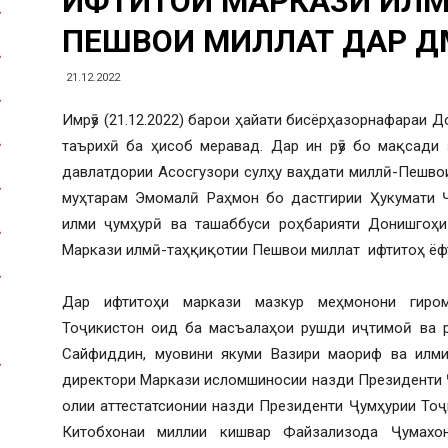
ИФТИТОҲИ МАРКАЗИ ИЛМ
ПЕШВОИ МИЛЛАТ ДАР Д
21.12.2022
Имрӯз (21.12.2022) барои ҳайати бисёрҳазорнафараи Д
таърихӣ ба ҳисоб меравад. Дар ин рӯз бо мақсади 
давлатдории Асосгузори сулҳу ваҳдати миллӣ-Пешво
муҳтарам Эмомалӣ Раҳмон бо дастгирии Ҳукумати Ҷ
илми ҷумҳурӣ ва ташаббуси роҳбарияти Донишгоҳи
Маркази илмӣ-таҳқиқотии Пешвои миллат ифтитоҳ ёф
Дар ифтитоҳи маркази мазкур меҳмонони гиром
Тоҷикистон оид ба масъалаҳои рушди иҷтимоӣ ва 
Сайфиддин, муовини якуми Вазири маориф ва илми
директори Маркази исломшиносии назди Президенти 
олии аттестатсионии назди Президенти Ҷумҳурии То
Китобхонаи миллии кишвар Файзализода Ҷумахо