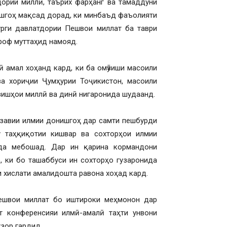
дории миллӣ, таърих фарҳанг ва тамаддуни
ишгоҳ мақсад дорад, ки минбаъд фаъолияти
урги давлатдории Пешвои миллат ба таври
роф муттаҳид намояд.
ӣ амал хоҳанд кард, ки ба омӯзиши масоили
ва хориҷии Ҷумҳурии Тоҷикистон, масоили
рзишҳои миллӣ ва динӣ нигаронида шудаанд.
завии илмии донишгоҳ дар самти пешбурди
 таҳқиқотии кишвар ва сохторҳои илмии
нда мебошад. Дар ин қарина кормандони
, ки бо ташаббуси ин сохторҳо гузаронида
 хислати амалидошта равона хоҳад кард.
ешвои миллат бо иштироки меҳмонон дар
т конференсияи илмӣ-амалӣ таҳти унвони
зор гардид.