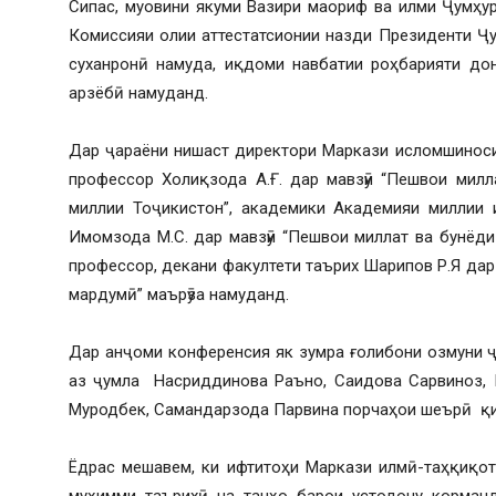
Сипас, муовини якуми Вазири маориф ва илми Ҷумҳу
Комиссияи олии аттестатсионии назди Президенти Ҷ
суханронӣ намуда, иқдоми навбатии роҳбарияти до
арзёбӣ намуданд.
Дар ҷараёни нишаст директори Маркази исломшиноси
профессор Холиқзода А.Ғ. дар мавзӯи “Пешвои милл
миллии Тоҷикистон”, академики Академияи миллии 
Имомзода М.С. дар мавзӯи “Пешвои миллат ва бунёди
профессор, декани факултети таърих Шарипов Р.Я дар
мардумӣ” маърӯза намуданд.
Дар анҷоми конференсия як зумра ғолибони озмуни ҷу
аз ҷумла Насриддинова Раъно, Саидова Сарвиноз, 
Муродбек, Самандарзода Парвина порчаҳои шеърӣ қ
Ёдрас мешавем, ки ифтитоҳи Маркази илмӣ-таҳқиқо
муҳимми таърихӣ на танҳо барои устодону корманд