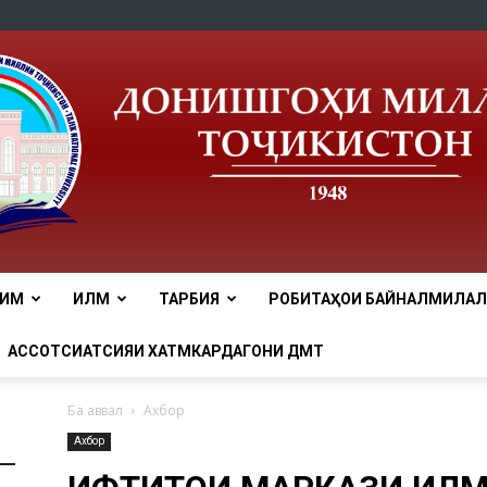
ЛИМ
ИЛМ
ТАРБИЯ
РОБИТАҲОИ БАЙНАЛМИЛАЛӢ
tnu
АССОТСИАТСИЯИ ХАТМКАРДАГОНИ ДМТ
Ба аввал
Ахбор
Ахбор