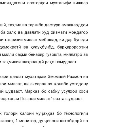
мояндагони сохторҳои мухталифи кишвар
шӣ, таҳлил ва тарғиби дастури амалкардҳои
 ба халқ ва давлати худ хизмати мондагор
аи таърихии миллат мебошад, ки дар бунёди
демократӣ ва ҳуқуқбунёд, барқарорсозии
и миллӣ саҳми беназир гузошта, миллатро аз
ги таҳмилии шаҳрвандӣ раҳо намудааст.
рвари давлат муҳатарам Эмомалӣ Раҳмон ва
ои миллат, ки аксаран аз ҷониби устодону
ӣ шудааст. Марказ бо сабку усулҳои хоси
Осорхонаи Пешвои миллат” сохта шудааст.
к толори калони муҷаҳҳаз бо технологияи
нишаст, 1 монитор, ду ҷевони китобдорӣ ва