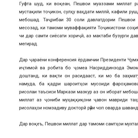
Гуфта шуд, ки воқеан, Пешвои муаззами миллат р
мустақили тоҷикон, сулҳу ваҳдати миллӣ, кафили ру
мебошад. Таҷрибаи 30 соли давлатдории Пешвои
месозад, ки тамоми муваффақияти Тоҷикистони соҳиб
чи дар самти сиёсати хориҷӣ, аз мактаби бузурги д
мегирад.
Дар ҷараёни конференсия ёрдамчии Президенти Ҷумҳ
иҷтимоӣ ва робита бо ҷомеа Насриддинзода Эмом
доштанд, ки вақти он расидааст, ки мо ба заҳма
намуда, ба қадри шароитҳои мусоиди фароҳамова
рисолаи таъсиси Маркази мазкур аз он иборат мебо
миллат аз ҷониби муҳаққиқони ҷавон мавриди таҳ
рисолаҳои номзадиву докторӣ рӯйи чоп оварда шаванд
Дар воқеъ, Пешвои миллат дар тамоми самтҳои мухта