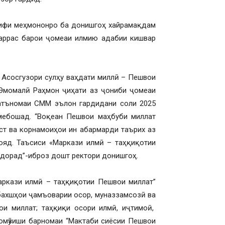
рифи меҳмононро ба донишгоҳ хайрамақдам
заррас барои ҷомеаи илмию адабии кишвар
 Асосгузори сулҳу ваҳдати миллӣ – Пешвои
 Эмомалӣ Раҳмон ҷиҳати аз ҷониби ҷомеаи
атъномаи СММ эълон гардидани соли 2025
мебошад. “Воқеан Пешвои маҳбуби миллат
ст ва корнамоиҳои ин абармарди таърих аз
ояд. Таъсиси «Маркази илмӣ – таҳқиқотии
 дорад”-иброз дошт ректори донишгоҳ.
ркази илмӣ – таҳқиқотии Пешвои миллат”
бахшҳои ҷамъоварии осор, муназзамсозӣ ва
и миллат; таҳқиқи осори илмӣ, иҷтимоӣ,
 омӯзиши барномаи “Мактаби сиёсии Пешвои