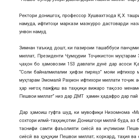
Ректори донишгоҳ, профессор Хушвахтзода Қ.Х. таш
намуда, ифтитоҳи маркази мазкурро дастоварди на
унвон намуд.
Зимнан таъкид дошт, ки пазироии ташаббуси панҷуми
миллат, Президенти Ҷумҳурии Тоҷикистон муҳтарам
ҷаҳон бо ҳамовозии 153 давлати дунё дар асоси Қ
“Соли байналмилалии ҳифзи пиряҳо” мояи ифтихор 
муҳтарам Эмомалӣ Раҳмон ифтихори миллати тоҷик а
ҳар нигоҳ пажӯҳиш ва таҳқиқи вижаро тақозо менам
Пешвои миллат” низ дар ДМТ ҳамин ҳадафро дар пай
Дар ҳамоиш гуфта шуд, ки мувофиқи Низомнома «Ма
сохтори илмӣ-таҳқиқотии Донишгоҳи миллӣ буда, аз 
таснифи самти фаъолияти сиёсӣ ва иҷтимоии Пешво
сиёсӣ ва ҳуқуқии Пешвои миллат; коркард, таҳия ва