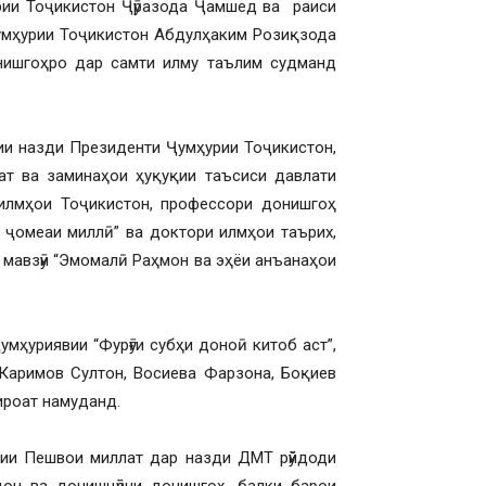
рии Тоҷикистон Ҷӯразода Ҷамшед ва раиси
умҳурии Тоҷикистон Абдулҳаким Розиқзода
нишгоҳро дар самти илму таълим судманд
и назди Президенти Ҷумҳурии Тоҷикистон,
ат ва заминаҳои ҳуқуқии таъсиси давлати
илмҳои Тоҷикистон, профессори донишгоҳ
 ҷомеаи миллӣ” ва доктори илмҳои таърих,
 мавзӯи “Эмомалӣ Раҳмон ва эҳёи анъанаҳои
мҳуриявии “Фурӯғи субҳи доноӣ китоб аст”,
Каримов Султон, Восиева Фарзона, Боқиев
ироат намуданд.
тии Пешвои миллат дар назди ДМТ рӯйдоди
он ва донишҷӯёни донишгоҳ, балки барои