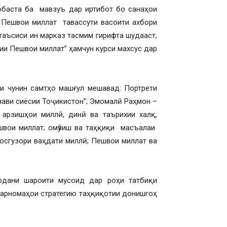
обаста ба мавзуъ дар иртибот бо санаҳои
и Пешвои миллат тавассути васоити ахбори
таъсиси ин марказ тасмим гирифта шудааст,
ии Пешвои миллат” ҳамчун курси махсус дар
и чунин самтҳо машғул мешавад: Портрети
нави сиёсии Тоҷикистон”; Эмомалӣ Раҳмон –
 арзишҳои миллӣ, динӣ ва таърихии халқ,
швои миллат; омӯзиш ва таҳқиқи масъалаи
осгузори ваҳдати миллӣ; Пешвои миллат ва
рдани шароити мусоид дар роҳи татбиқи
барномаҳои стратегию таҳқиқотии донишгоҳ