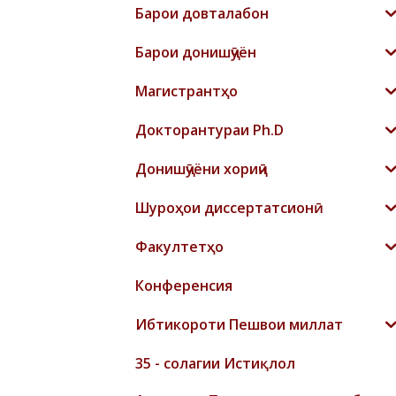
Барои довталабон
Барои донишҷӯён
Магистрантҳо
Докторантураи Ph.D
Донишҷӯёни хориҷӣ
Шyроҳои диссертатсионӣ
Факултетҳо
Конференсия
Ибтикороти Пешвои миллат
35 - солагии Истиқлол