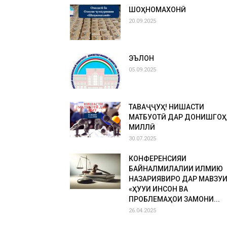
ШОҲНОМАХОНӢ
20.09.2025
ЭЪЛОН
05.09.2025
ТАВАҶҶУҲ! НИШАСТИ
МАТБУОТӢ ДАР ДОНИШГОҲ
МИЛЛӢ
30.07.2025
КОНФЕРЕНСИЯИ
БАЙНАЛМИЛАЛИИ ИЛМИЮ
НАЗАРИЯВИРО ДАР МАВЗУ
«ҲУҚУҚИ ИНСОН ВА
ПРОБЛЕМАҲОИ ЗАМОНИ...
26.04.2025