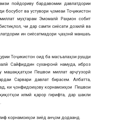
амзи пойдориву бардавомии давлатдории
шди босубот ва устувори ҷомеаи Тоҷикистон
 миллат муҳтарам Эмомалӣ Раҳмон собит
истиқлол, чи дар самти сиёсати дохилӣ ва
авлатдории ин сиёсатмадори ҷаҳонӣ маншаъ
урии Тоҷикистон оид ба масъалаҳои рушди
алӣ Сайфиддин суханронӣ намуда, иброз
ту машаққатҳои Пешвои миллат арҷгузорӣ
рдаи Сарвари давлат бирасем. Албатта,
шад, ки ҷонфидоиҳову корнамоиҳои Пешвои
қиқотҳои илмӣ қарор гирифта, дар шакли
.
лиф корнамоиҳои зиёд анҷом додаанд.