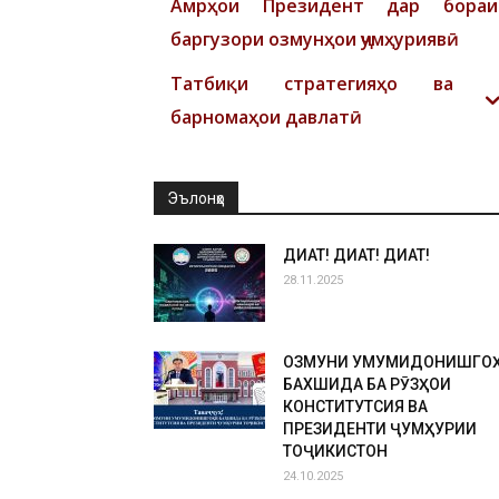
Амрҳои Президент дар бораи
баргузори озмунҳои ҷумҳуриявӣ
Татбиқи стратегияҳо ва
барномаҳои давлатӣ
Эълонҳо
ДИҚҚАТ! ДИҚҚАТ! ДИҚҚАТ!
28.11.2025
ОЗМУНИ УМУМИДОНИШГО
БАХШИДА БА РӮЗҲОИ
КОНСТИТУТСИЯ ВА
ПРЕЗИДЕНТИ ҶУМҲУРИИ
ТОҶИКИСТОН
24.10.2025