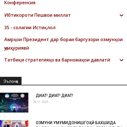
Конференсия
Ибтикороти Пешвои миллат
35 - солагии Истиқлол
Амрҳои Президент дар бораи баргузори озмунҳои
ҷумҳуриявӣ
Татбиқи стратегияҳо ва барномаҳои давлатӣ
Эълонҳо
ДИҚҚАТ! ДИҚҚАТ! ДИҚҚАТ!
28.11.2025
ОЗМУНИ УМУМИДОНИШГОҲӢ БАХШИДА