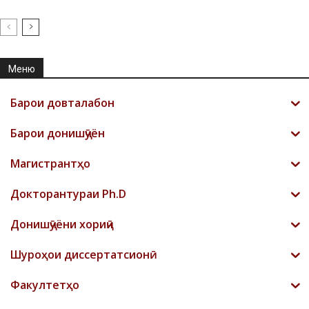
Меню
Барои довталабон
Барои донишҷӯён
Магистрантҳо
Докторантураи Ph.D
Донишҷӯёни хориҷӣ
Шyроҳои диссертатсионӣ
Факултетҳо