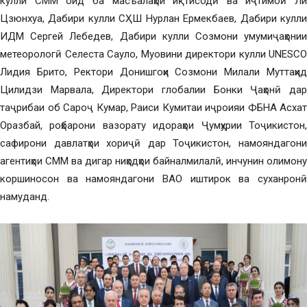
кулли СММ оид ба масъалаҳои иқтисодӣ ва иҷтимоӣ Ли
Цзюнхуа, Дабири кулли СҲШ Нурлан Ермекбаев, Дабири кулли
ИДМ Сергей Лебедев, Дабири кулли Созмони умумиҷаҳонии
метеорологӣ Селеста Сауло, Муовини директори кулли UNESCO
Лидия Брито, Ректори Донишгоҳи Созмони Милали Муттаҳид
Цилидзи Марвала, Директори глобалии Бонки Ҷаҳонӣ дар
таҷрибаи об Сароҷ Кумар, Раиси Кумитаи иҷроияи ФБНА Асхат
Оразбай, роҳбарони вазорату идораҳои Ҷумҳурии Тоҷикистон,
сафирони давлатҳои хориҷӣ дар Тоҷикистон, намояндагони
агентиҳои СММ ва дигар ниҳодҳои байналмилалӣ, инчунин олимону
коршиносон ва намояндагони ВАО иштирок ва суханронӣ
намуданд.