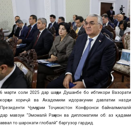
6 марти соли 2025 дар шаҳри Душанбе бо ибтикори Вазорати
корҳои хориҷӣ ва Академияи идоракунии давлатии назди
Президенти Ҷумҳурии Тоҷикистон Конфронси байналмилалӣ
дар мавзуи “Эмомалӣ Раҳмон ва дипломатияи об: аз қадами
аввал то шарокати глобалӣ” баргузор гардид.