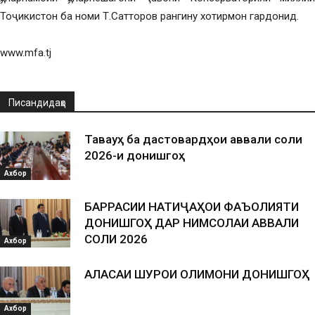
Тоҷикистон ба номи Т.Сатторов рангину хотирмон гардонид.
www.mfa.tj
Писандидаҳо
Таваҷҷуҳ ба дастовардҳои аввали соли
2026-и донишгоҳ
Ахбор
БАРРАСИИ НАТИҶАҲОИ ФАЪОЛИЯТИ
ДОНИШГОҲ ДАР НИМСОЛАИ АВВАЛИ
СОЛИ 2026
Ахбор
АЛАСАИ ШУРОИ ОЛИМОНИ ДОНИШГОҲ
Ахбор