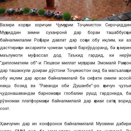
Вазири корҳои хориҷии Ҷумҳурии Тоҷикистон Сироҷиддин
Муҳриддин зимни суханронӣ дар бораи ташаббусҳои
байналмилалии Роҳбари давлат дар соҳаи обу иқлим, ки аз
дастгириҳои аксарияти ҷомеаи ҷаҳонӣ бархӯрдоранд, ба ҳозирин
маълумоти муфассал дод. Таъкид гардид, ки нерӯи
“дипломатияи об”-и Пешвои миллат муҳтарам Эмомалӣ Раҳмон
дар ташаккули доираи дӯстони Тоҷикистон оид ба масъалаҳои
обу иқлим дар арсаи байналмилалӣ ба сифати омили асосӣ
нақш бозид ва “Раванди оби Душанбе”-ро ҳамчун ҷузъи
ҷудонашавандаи барномаҳои глобалии рушд гардонида, ба
рӯзномаи платформаҳои байналмилалӣ дар ҳамаи сатҳҳо ворид
сохт.
Ҳамчунин дар ин конфронси байналмилалӣ Муовини дабири