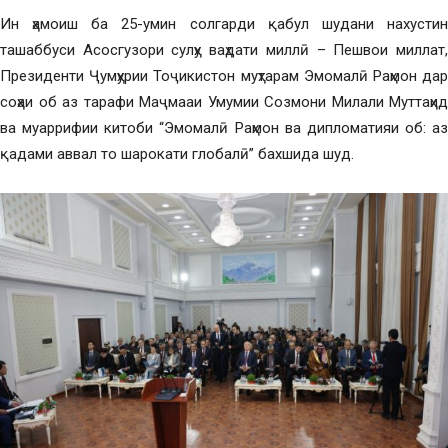
Ин ҳамоиш ба 25-умин солгарди қабул шудани нахустин
ташаббуси Асосгузори сулҳу ваҳдати миллӣ – Пешвои миллат,
Президенти Ҷумҳурии Тоҷикистон муҳтарам Эмомалӣ Раҳмон дар
соҳаи об аз тарафи Маҷмааи Умумии Созмони Милали Муттаҳид
ва муаррифии китоби “Эмомалӣ Раҳмон ва дипломатияи об: аз
қадами аввал то шарокати глобалӣ” бахшида шуд.