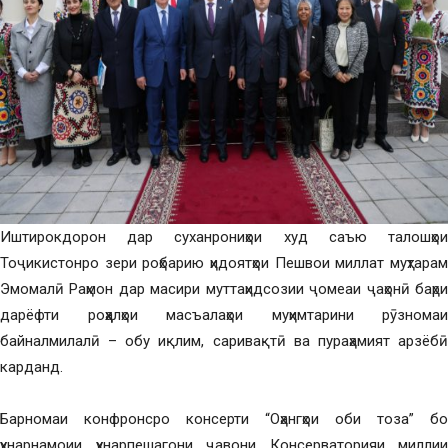
Иштирокдорон дар суханрониҳои худ саъю талошҳои
Тоҷикистонро зери роҳбарию ҳидоятҳои Пешвои миллат муҳтарам
Эмомалӣ Раҳмон дар масири муттаҳидсозии ҷомеаи ҷаҳонӣ баҳри
дарёфти роҳҳалҳои масъалаҳои муҳимтарини рӯзномаи
байналмилалӣ – обу иқлим, саривақтӣ ва пураҳамият арзёбӣ
карданд.
Барномаи конфронсро консерти “Оҳангҳои оби тоза” бо
ҳунарнамоии ҳунарпешагони ҷавони Консерваторияи миллии