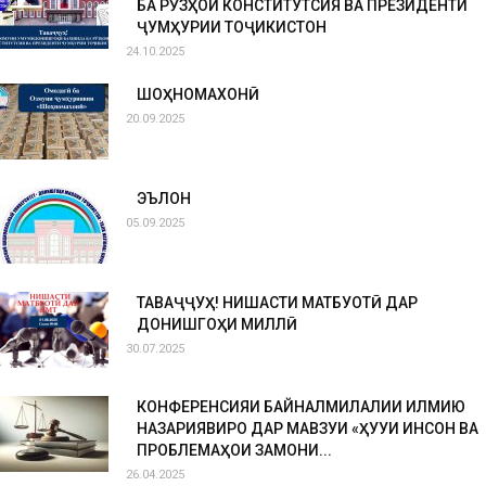
БА РӮЗҲОИ КОНСТИТУТСИЯ ВА ПРЕЗИДЕНТИ
ҶУМҲУРИИ ТОҶИКИСТОН
24.10.2025
ШОҲНОМАХОНӢ
20.09.2025
ЭЪЛОН
05.09.2025
ТАВАҶҶУҲ! НИШАСТИ МАТБУОТӢ ДАР
ДОНИШГОҲИ МИЛЛӢ
30.07.2025
КОНФЕРЕНСИЯИ БАЙНАЛМИЛАЛИИ ИЛМИЮ
НАЗАРИЯВИРО ДАР МАВЗУИ «ҲУҚУҚИ ИНСОН ВА
ПРОБЛЕМАҲОИ ЗАМОНИ...
26.04.2025