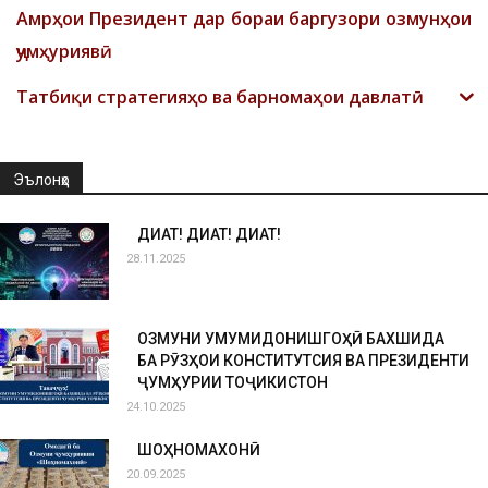
Амрҳои Президент дар бораи баргузори озмунҳои
ҷумҳуриявӣ
Татбиқи стратегияҳо ва барномаҳои давлатӣ
Эълонҳо
ДИҚҚАТ! ДИҚҚАТ! ДИҚҚАТ!
28.11.2025
ОЗМУНИ УМУМИДОНИШГОҲӢ БАХШИДА
БА РӮЗҲОИ КОНСТИТУТСИЯ ВА ПРЕЗИДЕНТИ
ҶУМҲУРИИ ТОҶИКИСТОН
24.10.2025
ШОҲНОМАХОНӢ
20.09.2025