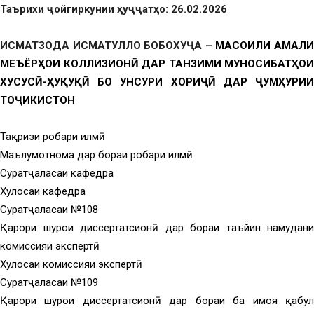
Таърихи ҷойгиркунии ҳуҷҷатҳо: 26.02.2026
ИСМАТЗОДА ИСМАТУЛЛО БОБОХУҶА –
МАСОИЛИ АМАЛ
МЕЪЁРҲОИ КОЛЛИЗИОНӢ ДАР ТАНЗИМИ МУНОСИБАТҲОИ
ХУСУСӢ-ҲУҚУҚӢ БО УНСУРИ ХОРИҶӢ ДАР ҶУМҲУРИИ
ТОҶИКИСТОН
Тақризи роҳбари илмӣ
Маълумотнома дар бораи роҳбари илмӣ
Суратҷаласаи кафедра
Хулосаи кафедра
Суратҷаласаи №108
Қарори шурои диссертатсионӣ дар бораи таъйин намудани
комиссияи экспертӣ
Хулосаи комиссияи экспертӣ
Суратҷаласаи №109
Қарори шурои диссертатсионӣ дар бораи ба ҳимоя қабул