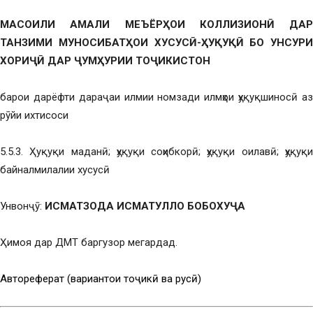
МАСОИЛИ АМАЛИ МЕЪЁРҲОИ КОЛЛИЗИОНӢ ДАР
ТАНЗИМИ МУНОСИБАТҲОИ ХУСУСӢ-ҲУҚУҚӢ БО УНСУРИ
ХОРИҶӢ ДАР ҶУМҲУРИИ ТОҶИКИСТОН
барои дарёфти дараҷаи илмии номзади илмҳои ҳуқуқшиносӣ аз
рӯйи ихтисоси
5.5.3. Ҳуқуқи маданӣ; ҳуқуқи соҳибкорӣ; ҳуқуқи оилавӣ; ҳуқуқи
байналмилалии хусусӣ
Унвонҷӯ:
ИСМАТЗОДА ИСМАТУЛЛО БОБОХУҶА
Ҳимоя дар ДМТ баргузор мегардад.
Автореферат (вариантҳои тоҷикӣ ва русӣ)