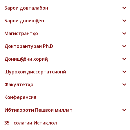
Барои довталабон
Барои донишҷӯён
Магистрантҳо
Докторантураи Ph.D
Донишҷӯёни хориҷӣ
Шyроҳои диссертатсионӣ
Факултетҳо
Конференсия
Ибтикороти Пешвои миллат
35 - солагии Истиқлол