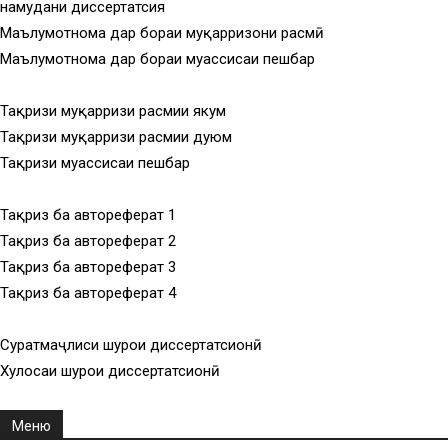
намудани диссертатсия
Маълумотнома дар бораи муқарризони расмӣ
Маълумотнома дар бораи муассисаи пешбар
Тақризи муқарризи расмии якум
Тақризи муқарризи расмии дуюм
Тақризи муассисаи пешбар
Тақриз ба автореферат 1
Тақриз ба автореферат 2
Тақриз ба автореферат 3
Тақриз ба автореферат 4
Суратмаҷлиси шурои диссертатсионӣ
Хулосаи шурои диссертатсионӣ
Меню