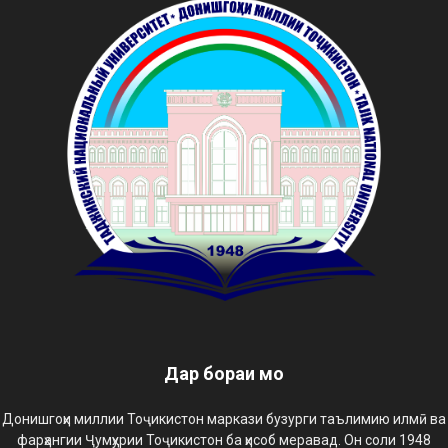
Дар бораи мо
Донишгоҳи миллии Тоҷикистон маркази бузурги таълимию илмӣ ва
фарҳангии Ҷумҳурии Тоҷикистон ба ҳисоб меравад. Он соли 1948