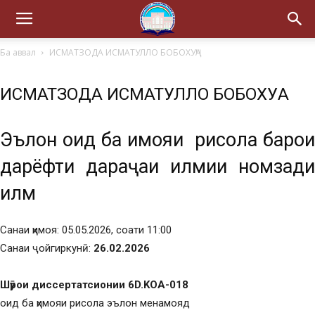
Ба аввал
ИСМАТЗОДА ИСМАТУЛЛО БОБОХУҶА
ИСМАТЗОДА ИСМАТУЛЛО БОБОХУҶА
Эълон оид ба ҳимояи рисола барои
дарёфти дараҷаи илмии номзади
илм
Санаи ҳимоя: 05.05.2026, соати 11:00
Санаи ҷойгиркунӣ:
26.02.2026
Шӯрои диссертатсионии 6D.KOA-018
оид ба ҳимояи рисола эълон менамояд