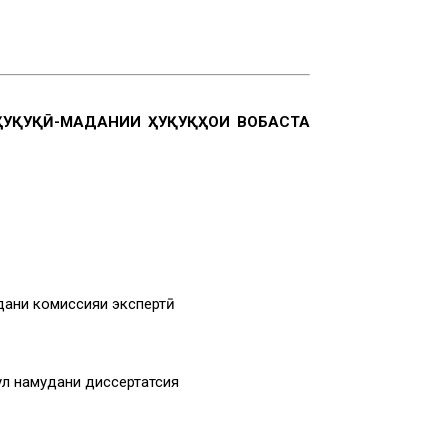
ҲУҚУҚӢ-МАДАНИИ ҲУҚУҚҲОИ ВОБАСТА
дани комиссияи экспертӣ
ул намудани диссертатсия