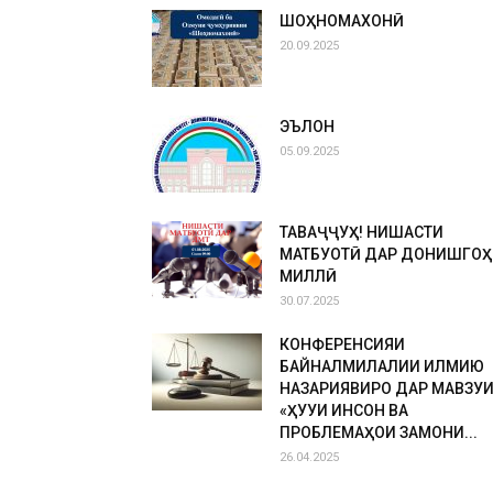
ШОҲНОМАХОНӢ
20.09.2025
ЭЪЛОН
05.09.2025
ТАВАҶҶУҲ! НИШАСТИ
МАТБУОТӢ ДАР ДОНИШГОҲ
МИЛЛӢ
30.07.2025
КОНФЕРЕНСИЯИ
БАЙНАЛМИЛАЛИИ ИЛМИЮ
НАЗАРИЯВИРО ДАР МАВЗУ
«ҲУҚУҚИ ИНСОН ВА
ПРОБЛЕМАҲОИ ЗАМОНИ...
26.04.2025