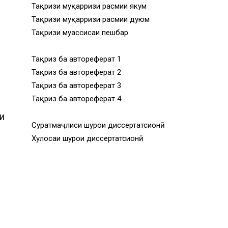
Тақризи муқарризи расмии якум
Тақризи муқарризи расмии дуюм
Тақризи муассисаи пешбар
Тақриз ба автореферат 1
Тақриз ба автореферат 2
Тақриз ба автореферат 3
Тақриз ба автореферат 4
И
Суратмаҷлиси шурои диссертатсионӣ
Хулосаи шурои диссертатсионӣ
И