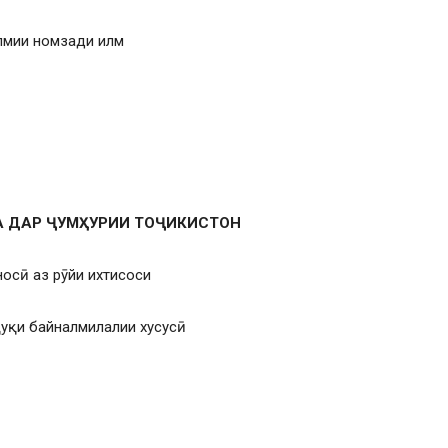
илмии номзади илм
А ДАР ҶУМҲУРИИ ТОҶИКИСТОН
осӣ аз рӯйи ихтисоси
ҳуқуқи байналмилалии хусусӣ