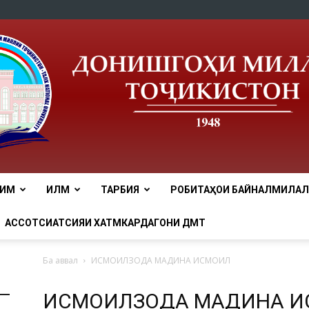
ЛИМ
ИЛМ
ТАРБИЯ
РОБИТАҲОИ БАЙНАЛМИЛАЛӢ
tnu
АССОТСИАТСИЯИ ХАТМКАРДАГОНИ ДМТ
Ба аввал
ИСМОИЛЗОДА МАДИНА ИСМОИЛ
ИСМОИЛЗОДА МАДИНА 