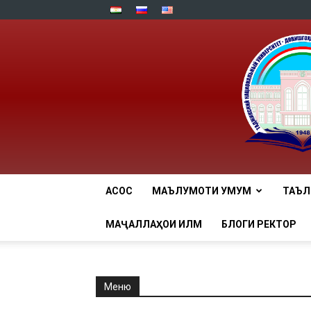
АСОСӢ
МАЪЛУМОТИ УМУМӢ
ТАЪ
МАҶАЛЛАҲОИ ИЛМӢ
БЛОГИ РЕКТОР
Меню