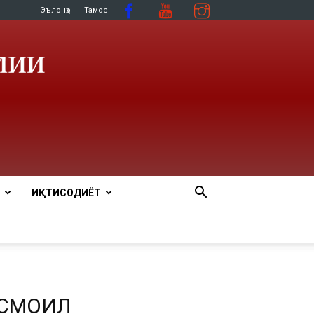
Эълонҳо
Тамос
ИҚТИСОДИЁТ
ИСМОИЛ