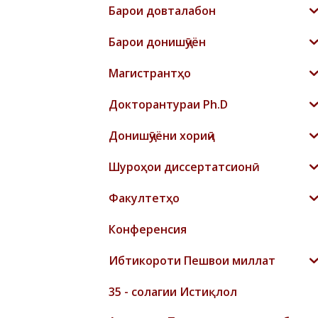
Барои довталабон
Барои донишҷӯён
Магистрантҳо
Докторантураи Ph.D
Донишҷӯёни хориҷӣ
Шyроҳои диссертатсионӣ
Факултетҳо
Конференсия
Ибтикороти Пешвои миллат
35 - солагии Истиқлол