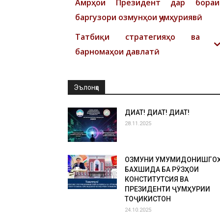
Амрҳои Президент дар бораи
баргузори озмунҳои ҷумҳуриявӣ
Татбиқи стратегияҳо ва
барномаҳои давлатӣ
Эълонҳо
ДИҚҚАТ! ДИҚҚАТ! ДИҚҚАТ!
28.11.2025
ОЗМУНИ УМУМИДОНИШГО
БАХШИДА БА РӮЗҲОИ
КОНСТИТУТСИЯ ВА
ПРЕЗИДЕНТИ ҶУМҲУРИИ
ТОҶИКИСТОН
24.10.2025