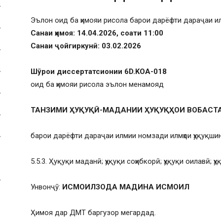
Эълон оид ба ҳимояи рисола барои дарёфти дараҷаи 
Санаи ҳимоя: 14.04.2026, соати 11:00
Санаи ҷойгиркунӣ: 03.02.2026
Шӯрои диссертатсионии 6D.KOA-018
оид ба ҳимояи рисола эълон менамояд
ТАНЗИМИ ҲУҚУҚӢ-МАДАНИИ ҲУҚУҚҲОИ ВОБАСТ
барои дарёфти дараҷаи илмии номзади илмҳои ҳуқуқшин
5.5.3. Ҳуқуқи маданӣ; ҳуқуқи соҳибкорӣ; ҳуқуқи оилавӣ; 
Унвонҷӯ:
ИСМОИЛЗОДА МАДИНА ИСМОИЛ
Ҳимоя дар ДМТ баргузор мегардад.