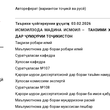
Автореферат (вариантҳои тоҷикӣ ва русӣ)
Таърихи ҷойгиркунии ҳуҷҷатҳо: 03.02.2026
ИСМОИЛЗОДА МАДИНА ИСМОИЛ –
ТАНЗИМИ 
ДАР ҶУМҲУРИИ ТОҶИКИСТОН
Тақризи роҳбари илмӣ
Маълумотнома дар бораи роҳбари илмӣ
Суратҷаласаи кафедра
Хулосаи кафедра
Суратҷаласаи №107
Қарори шурои диссертатсионӣ дар бораи таъйин наму
ҲӢ
Хулосаи комиссияи экспертӣ
Суратҷаласаи №108
Қарори шурои диссертатсионӣ дар бораи ба ҳимоя қаб
Маълумотнома дар бораи муқарризони расмӣ
Маълумотнома дар бораи муассисаи пешбар