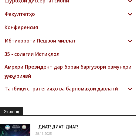
Шyроҳои диссертатсионӣ
Факултетҳо
Конференсия
Ибтикороти Пешвои миллат
35 - солагии Истиқлол
Амрҳои Президент дар бораи баргузори озмунҳои
ҷумҳуриявӣ
Татбиқи стратегияҳо ва барномаҳои давлатӣ
Эълонҳо
ДИҚҚАТ! ДИҚҚАТ! ДИҚҚАТ!
28.11.2025