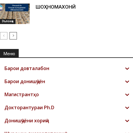
ШОҲНОМАХОНӢ
Эълонҳо
Меню
Барои довталабон
Барои донишҷӯён
Магистрантҳо
Докторантураи Ph.D
Донишҷӯёни хориҷӣ