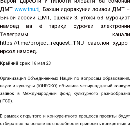
Барои дарёфти иттилооти иловагӣ ба сомонаи
ДМТ
www.tnu.tj
, Бахши идоракунии лоиҳаҳои ДМТ 
Бинои асосии ДМТ, ошёнаи 3, утоқи 63 муроҷиат
намоед ва ё тариқи суроғаи электронии
Телеграмм канали
https://t.me/project_request_TNU
саволҳои худро
ирсол намоед.
Крайний срок
: 16 мая 23
Организация Объединенных Наций по вопросам образования,
науки и культуры (ЮНЕСКО) объявила четырнадцатый
конкурс
заявок
в Международный фонд культурного разнообразия
(IFCD).
В рамках открытого и конкурентного процесса проекты будут
отбираться на основе их способности приносить конкретные и