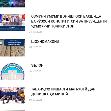
ОЗМУНИ УМУМИДОНИШГОҲӢ БАХШИДА
БА РӮЗҲОИ КОНСТИТУТСИЯ ВА ПРЕЗИДЕНТИ
ҶУМҲУРИИ ТОҶИКИСТОН
24.10.2025
ШОҲНОМАХОНӢ
20.09.2025
ЭЪЛОН
05.09.2025
ТАВАҶҶУҲ! НИШАСТИ МАТБУОТӢ ДАР
ДОНИШГОҲИ МИЛЛӢ
30.07.2025