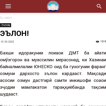
Ба аввал
Эълонҳо
ЭЪЛОН!
1519
01.05.2023
Бахши идоракунии лоиҳаҳои ДМТ ба ҳайати
омӯзгорон ва муҳассилин мерасонад, ки Хазинаи
байналмилалии ЮНЕСКО оид ба гуногунии фарҳанг
озмуни дархостҳо эълон кардааст. Мақсади
асосии озмун дастгирӣ самти инкишофи соҳаҳои
эҷодии мамлакатҳои тараққиёбанда тақсим
шудааст.