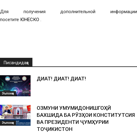
Для получения дополнительной информации
посетите
ЮНЕСКО
.
Писандидаҳо
ДИҚҚАТ! ДИҚҚАТ! ДИҚҚАТ!
Эълонҳо
ОЗМУНИ УМУМИДОНИШГОҲӢ
БАХШИДА БА РӮЗҲОИ КОНСТИТУТСИЯ
ВА ПРЕЗИДЕНТИ ҶУМҲУРИИ
Эълонҳо
ТОҶИКИСТОН