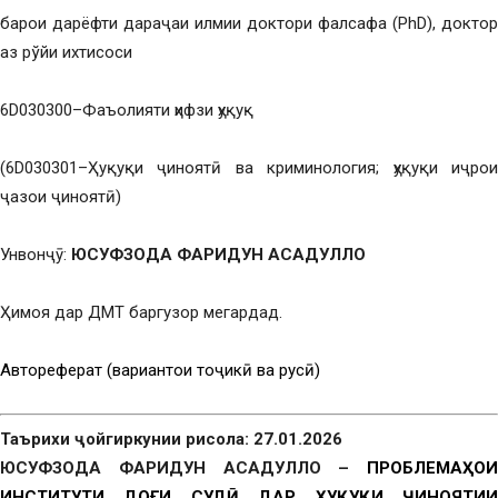
барои дарёфти дараҷаи илмии доктори фалсафа (PhD), доктор
аз рўйи ихтисоси
6D030300–Фаъолияти ҳифзи ҳуқуқ
(6D030301–Ҳуқуқи ҷиноятӣ ва криминология; ҳуқуқи иҷрои
ҷазои ҷиноятӣ)
Унвонҷӯ:
ЮСУФЗОДА ФАРИДУН АСАДУЛЛО
Ҳимоя дар ДМТ баргузор мегардад.
Автореферат (вариантҳои тоҷикӣ ва русӣ)
Таърихи ҷойгиркунии рисола: 27.01.2026
ЮСУФЗОДА ФАРИДУН АСАДУЛЛО –
ПРОБЛЕМАҲОИ
ИНСТИТУТИ ДОҒИ СУДӢ ДАР ҲУҚУҚИ ҶИНОЯТИИ