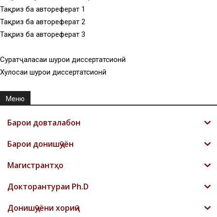
Тақриз ба автореферат 1
Тақриз ба автореферат 2
Тақриз ба автореферат 3
Суратҷаласаи шурои диссертатсионӣ
Хулосаи шурои диссертатсионӣ
Меню
Барои довталабон
Барои донишҷӯён
Магистрантҳо
Докторантураи Ph.D
Донишҷӯёни хориҷӣ