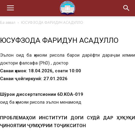
Ба аввал
ЮСУФЗОДА ФАРИДУН АСАДУЛЛО
ЮСУФЗОДА ФАРИДУН АСАДУЛЛО
Эълон оид ба ҳимояи рисола барои дарёфти дараҷаи илмии
доктори фалсафа (PhD) , доктор
Санаи ҳимоя: 18.04.2026, соати 10:00
Санаи ҷойгиркунӣ: 27.01.2026
Шӯрои диссертатсионии 6D.KOA-019
оид ба ҳимояи рисола эълон менамояд
ПРОБЛЕМАҲОИ ИНСТИТУТИ ДОҒИ СУДӢ ДАР ҲУҚУҚИ
ҶИНОЯТИИ ҶУМҲУРИИ ТОҶИКСИТОН