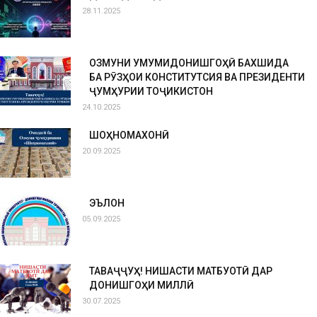
28.11.2025
ОЗМУНИ УМУМИДОНИШГОҲӢ БАХШИДА
БА РӮЗҲОИ КОНСТИТУТСИЯ ВА ПРЕЗИДЕНТИ
ҶУМҲУРИИ ТОҶИКИСТОН
24.10.2025
ШОҲНОМАХОНӢ
20.09.2025
ЭЪЛОН
05.09.2025
ТАВАҶҶУҲ! НИШАСТИ МАТБУОТӢ ДАР
ДОНИШГОҲИ МИЛЛӢ
30.07.2025