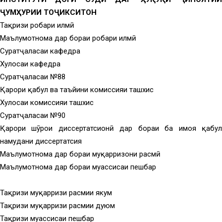
ҶУМҲУРИИ ТОҶИКСИТОН
Тақризи роҳбари илмӣ
Маълумотнома дар бораи роҳбари илмӣ
Суратҷаласаи кафедра
Хулосаи кафедра
Суратҷаласаи №88
Қарори қабул ва таъйини комиссияи ташхис
Хулосаи комиссияи ташхис
Суратҷаласаи №90
Қарори шӯрои диссертатсионӣ дар бораи ба ҳимоя қабул
намудани диссертатсия
Маълумотнома дар бораи муқарризони расмӣ
Маълумотнома дар бораи муассисаи пешбар
Тақризи муқарризи расмии якум
Тақризи муқарризи расмии дуюм
Тақризи муассисаи пешбар