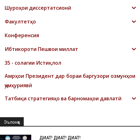
Шyроҳои диссертатсионӣ
Факултетҳо
Конференсия
Ибтикороти Пешвои миллат
35 - солагии Истиқлол
Амрҳои Президент дар бораи баргузори озмунҳои
ҷумҳуриявӣ
Татбиқи стратегияҳо ва барномаҳои давлатӣ
Эълонҳо
ДИҚҚАТ! ДИҚҚАТ! ДИҚҚАТ!