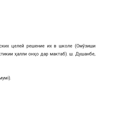
ских целей решение их в школе (Омӯзиши
икии ҳалли онҳо дар мактаб). ш. Душанбе,
умї).