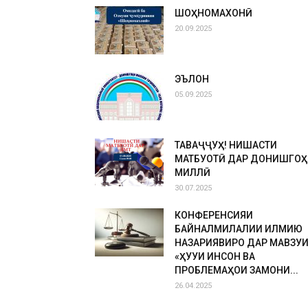
ШОҲНОМАХОНӢ
20.09.2025
ЭЪЛОН
05.09.2025
ТАВАҶҶУҲ! НИШАСТИ
МАТБУОТӢ ДАР ДОНИШГОҲ
МИЛЛӢ
30.07.2025
КОНФЕРЕНСИЯИ
БАЙНАЛМИЛАЛИИ ИЛМИЮ
НАЗАРИЯВИРО ДАР МАВЗУ
«ҲУҚУҚИ ИНСОН ВА
ПРОБЛЕМАҲОИ ЗАМОНИ...
26.04.2025