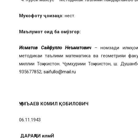
Мукофоту ҷоизаҳо:
нест.
Маълумот оид ба омӯзгор:
Исматов Сайфулло Неъматович
– номзади илмҳои 
методикаи таълими математика ва геометрияи фак
миллии Тоҷикистон. Ҷумҳуриии Тоҷикистон, ш. Душанбе,
935677852;
saifullo@mail.ru
ҶУМЪАЕВ КОМИЛ ҚОБИЛОВИЧ
06.11.1943
ДАРАҶАИ илмӢ