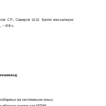
онов С.Р., Самаров Ш.Ш. Ҳалли масъалаҳои
 – 418 с.
 мешаванд:
аробарињо ва системањои онњо;
а ибтидои анализ дар МТМУ.