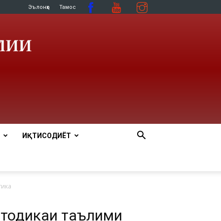
Эълонҳо
Тамос
ИҚТИСОДИЁТ
тика
етодикаи таълими