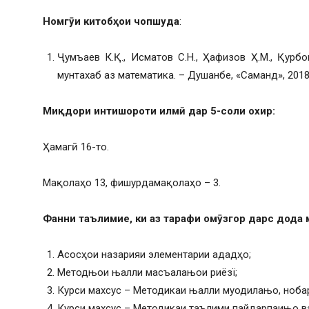
Номгӯи китобҳои чопшуда
:
Ҷумъаев К.Қ., Исматов С.Н., Ҳафизов Ҳ.М., Қурб
мунтахаб аз математика. – Душанбе, «Саманд», 2018,
Миқдори интишороти илмӣ дар 5-соли охир:
Ҳамагӣ 16-то.
Мақолаҳо 13, фишурдамақолаҳо – 3.
Фанни таълимие, ки аз тарафи омӯзгор дарс дода
Асосҳои назарияи элементарии ададҳо;
Методњои њалли масъалањои риёзї;
Курси махсус – Методикаи њалли муодилањо, ноб
Курси махсус – Методикаи таълими пайдарпаињо в