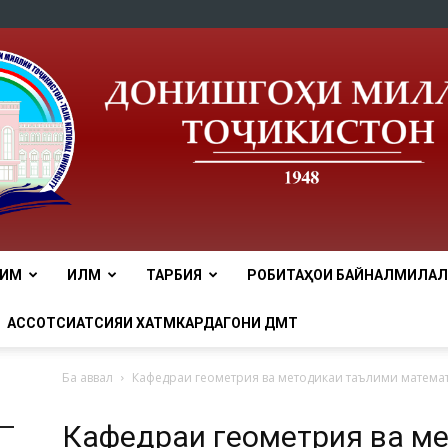
ЛИМ
ИЛМ
ТАРБИЯ
РОБИТАҲОИ БАЙНАЛМИЛАЛӢ
tnu
АССОТСИАТСИЯИ ХАТМКАРДАГОНИ ДМТ
Ба аввал
Кафедраи геометрия ва методикаи таълими матема
Кафедраи геометрия ва м