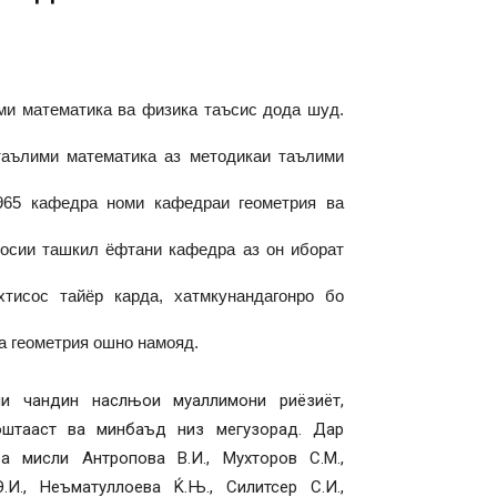
и математика ва физика таъсис дода шуд.
таълими математика аз методикаи таълими
65 кафедра номи кафедраи геометрия ва
осии ташкил ёфтани кафедра аз он иборат
тисос тайёр карда, хатмкунандагонро бо
а геометрия ошно намояд.
и чандин наслњои муаллимони риёзиёт,
оштааст ва минбаъд низ мегузорад. Дар
а мисли Антропова В.И., Мухторов С.М.,
И., Неъматуллоева Ќ.Њ., Силитсер С.И.,