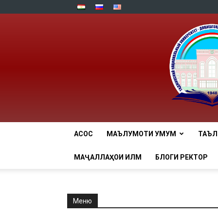
АСОСӢ
МАЪЛУМОТИ УМУМӢ
ТАЪ
МАҶАЛЛАҲОИ ИЛМӢ
БЛОГИ РЕКТОР
Меню