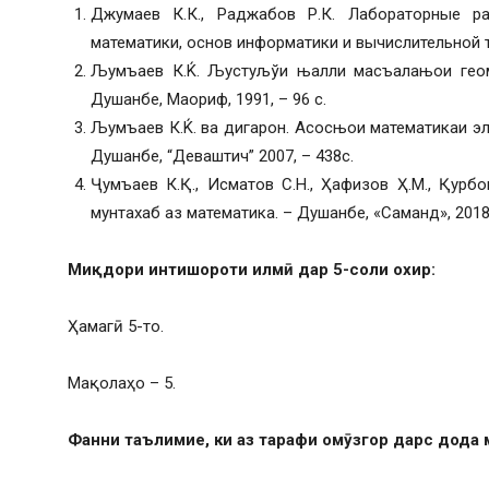
Джумаев К.К., Раджабов Р.К. Лабораторные р
математики, основ информатики и вычислительной тех
Љумъаев К.Ќ. Љустуљўи њалли масъалањои геоме
Душанбе, Маориф, 1991, – 96 с.
Љумъаев К.Ќ. ва дигарон. Асосњои математикаи э
Душанбе, “Деваштич” 2007, – 438с.
Ҷумъаев К.Қ., Исматов С.Н., Ҳафизов Ҳ.М., Қурб
мунтахаб аз математика. – Душанбе, «Саманд», 2018,
Миқдори интишороти илмӣ дар 5-соли охир:
Ҳамагӣ 5-то.
Мақолаҳо – 5.
Фанни таълимие, ки аз тарафи омӯзгор дарс дода