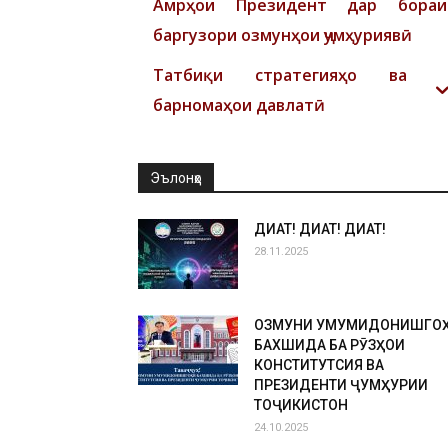
Амрҳои Президент дар бораи
баргузори озмунҳои ҷумҳуриявӣ
Татбиқи стратегияҳо ва
барномаҳои давлатӣ
Эълонҳо
ДИҚҚАТ! ДИҚҚАТ! ДИҚҚАТ!
28.11.2025
ОЗМУНИ УМУМИДОНИШГО
БАХШИДА БА РӮЗҲОИ
КОНСТИТУТСИЯ ВА
ПРЕЗИДЕНТИ ҶУМҲУРИИ
ТОҶИКИСТОН
24.10.2025