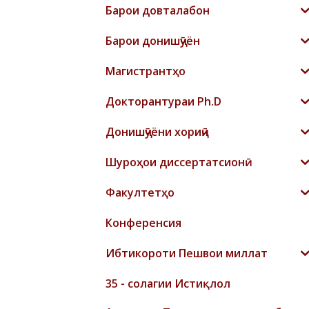
Барои довталабон
Барои донишҷӯён
Магистрантҳо
Докторантураи Ph.D
Донишҷӯёни хориҷӣ
Шyроҳои диссертатсионӣ
Факултетҳо
Конференсия
Ибтикороти Пешвои миллат
35 - солагии Истиқлол