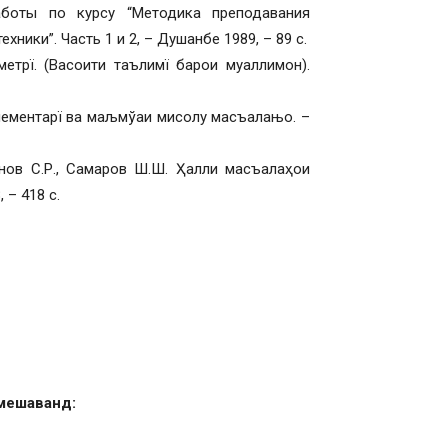
аботы по курсу “Методика преподавания
ники”. Часть 1 и 2, – Душанбе 1989, – 89 с.
трї. (Васоити таълимї барои муаллимон).
лементарї ва маљмўаи мисолу масъалањо. –
онов С.Р., Самаров Ш.Ш. Ҳалли масъалаҳои
 – 418 с.
 мешаванд: