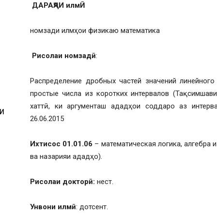
ДАРАҶАИ илмӢ
номзади илмҳои физикаю математика
Рисолаи номзадӣ
:
Распределение дробных частей значений линейного 
простые числа из коротких интервалов (Тақсимшав
хаттӣ, ки аргументаш ададҳои соддаро аз интерва
И
26.06.2015
Ихтисос 01.01.06
– математическая логика, алгебра и
ва назарияи ададҳо).
И
Рисолаи докторӣ:
нест.
Унвони илмӣ
: дотсент.