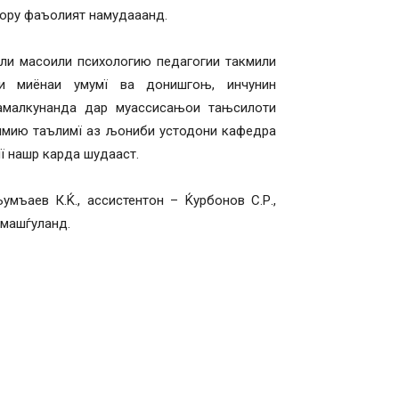
 кору фаъолият намудааанд.
и масоили психологию педагогии такмили
и миёнаи умумї ва донишгоњ, инчунин
амалкунанда дар муассисањои тањсилоти
илмию таълимї аз љониби устодони кафедра
ї нашр карда шудааст.
ъаев К.Ќ., ассистентон – Ќурбонов С.Р.,
 машѓуланд.