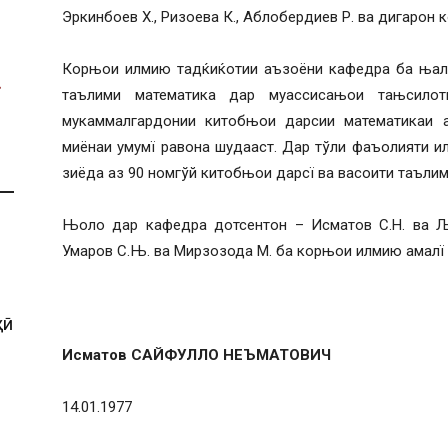
Эркинбоев Х., Ризоева К., Аблобердиев Р. ва дигарон
Корњои илмию тадќиќотии аъзоёни кафедра ба њалл
таълими математика дар муассисањои тањсилот
мукаммалгардонии китобњои дарсии математикаи 
миёнаи умумї равона шудааст. Дар тўли фаъолияти 
зиёда аз 90 номгўй китобњои дарсї ва васоити таълим
Њоло дар кафедра дотсентон – Исматов С.Н. ва Љум
Умаров С.Њ. ва Мирзозода М. ба корњои илмию амалї
ҲӢ
Исматов САЙФ
УЛЛО Н
ЕЪМАТОВИЧ
14.01.1977