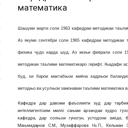
математика
Шашуми марти соли 1963 кафедраи методикаи таълим
Аз якуми сентябри соли 1965 кафедраи методикаи 
физика ҷудо карда шуд. Аз моњи феврали соли 19
методикаи таълими математикаро гирифт. Њадафи ас
буд, ки барои мактабњои миёна кадрњои баландих
методњо ва усулњои замонавии таълими математика в
Кафедра дар давоми фаъолияти худ дар тарбия
интеллигентсияи миллї сањми арзандаи худро гуз
кафедра, дар солњои гуногун, устодони зиёде, б
Мањмадҷонов С.М., Музаффарова Њ.П., Кельман Э.