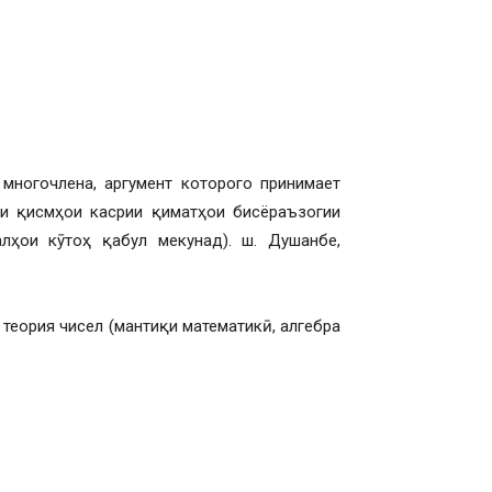
многочлена, аргумент которого принимает
ии қисмҳои касрии қиматҳои бисёраъзогии
лҳои кӯтоҳ қабул мекунад). ш. Душанбе,
 теория чисел (мантиқи математикӣ, алгебра