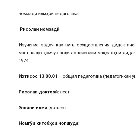
номзади илмҳои педагогика
Рисолаи номзадӣ
:
Изучение задач как путь осуществления дидактиче
масъалаҳо ҳамчун роҳи амалисозии мақсадҳои дидакт
1974
Ихтисос 13.00.01
– общая педагогика (педагогикаи ум
Рисолаи докторӣ:
нест.
Унвони илмӣ
: дотсент.
Номгӯи китобҳои чопшуда
: