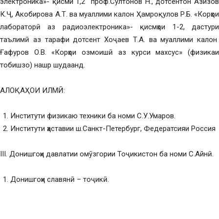
электроника»- қисми 1,2 проф.Султонов Н., дотсентон Азизов
К.Ҷ, Акобирова А.Т. ва муаллими калон Ҳамроқулов Р.Б. «Корҳои
лабораторӣ аз радиоэлектроника»- қисмҳои 1-2, дастури
таълимӣ аз тарафи дотсент Хоҷаев Т.А. ва муаллими калон
Ғафуров О.В. «Корҳои озмоишӣ аз курси махсус» (физикаи
тобишзо) нашр шудаанд.
АЛОҚАҲОИ ИЛМӢ:
Институти физикаю техники ба номи С.У.Умаров.
Институти ҳаставии ш.Санкт-Петербург, Федератсияи Россия
III. Донишгоҳи давлатии омӯзгории Тоҷикистон ба номи С.Айнӣ.
Донишгоҳи славянӣ – тоҷикӣ.