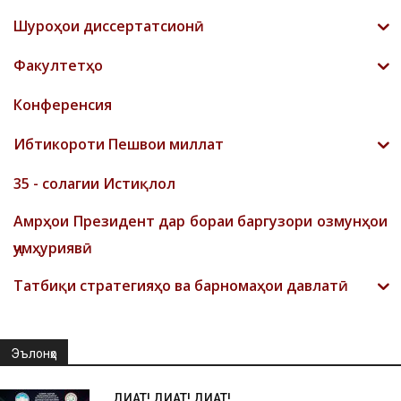
Шyроҳои диссертатсионӣ
Факултетҳо
Конференсия
Ибтикороти Пешвои миллат
35 - солагии Истиқлол
Амрҳои Президент дар бораи баргузори озмунҳои
ҷумҳуриявӣ
Татбиқи стратегияҳо ва барномаҳои давлатӣ
Эълонҳо
ДИҚҚАТ! ДИҚҚАТ! ДИҚҚАТ!