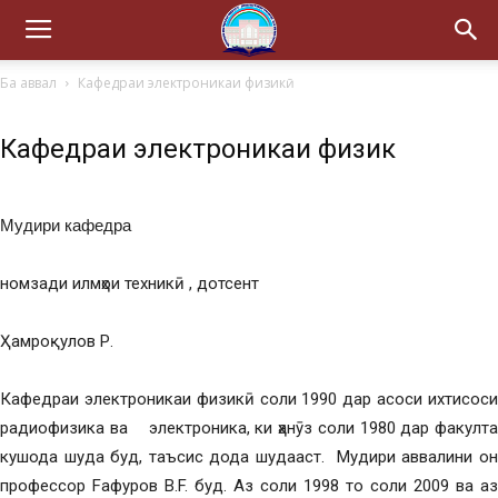
Ба аввал
Кафедраи электроникаи физикӣ
Кафедраи электроникаи физикӣ
Мудири кафедра
номзади илмҳои техникӣ , дотсент
Ҳамроқулов Р.
Кафедраи электроникаи физикӣ соли 1990 дар асоси ихтисоси
радиофизика ва электроника, ки ҳанӯз соли 1980 дар факулта
кушода шуда буд, таъсис дода шудааст. Мудири аввалини он
профессор Fафуров В.F. буд. Аз соли 1998 то соли 2009 ва аз