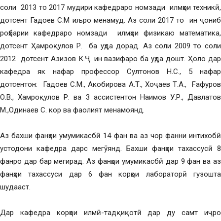
соли 2013 то 2017 мудири кафедраро номзади илмҳои техникӣ,
дотсент Гадоев С.М иљро менамуд. Аз соли 2017 то ин ҷониб
роҳбарии кафедраро номзади илмҳои физикаю математика,
дотсент Ҳамроқулов Р. ба уҳда дорад. Аз соли 2009 то соли
2012 дотсент Азизов К.Ҷ. ин вазифаро ба уҳда дошт. Ҳоло дар
кафедра як нафар профессор Султонов Н.С., 5 нафар
дотсентон: Гадоев С.М., Акобирова А.Т., Хоҷаев Т.А., Fафуров
О.В., Хамроқулов Р. ва 3 ассистентон Наимов У.Р., Давлатов
М.,Одинаев С. кор ва фаолият менамоянд.
Аз бахши фанҳои умумикасбӣ 14 фан ва аз чор фанни интихобӣ
устодони кафедра дарс мегӯянд. Бахши фанҳои тахассусӣ 8
фанро дар бар мегирад. Аз фанҳои умумикасбӣ дар 9 фан ва аз
фанҳои тахассуси дар 6 фан корҳои лабораторӣ гузошта
шудааст.
Дар кафедра корҳои илмӣ-тадқиқотӣ дар ду самт иҷро