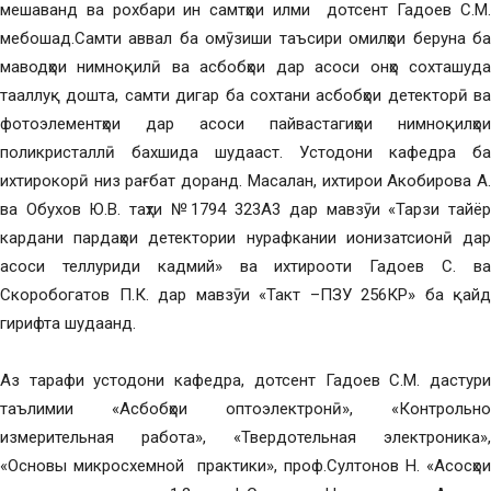
мешаванд ва рохбари ин самтҳои илми дотсент Гадоев С.М.
мебошад.Самти аввал ба омӯзиши таъсири омилҳои беруна ба
маводҳои нимноқилӣ ва асбобҳои дар асоси онҳо сохташуда
тааллуқ дошта, самти дигар ба сохтани асбобҳои детекторӣ ва
фотоэлементҳои дар асоси пайвастагиҳои нимноқилҳои
поликристаллӣ бахшида шудааст. Устодони кафедра ба
ихтирокорӣ низ рағбат доранд. Масалан, ихтирои Акобирова А.
ва Обухов Ю.В. таҳти №1794 323А3 дар мавзӯи «Тарзи тайёр
кардани пардаҳои детектории нурафкании ионизатсионӣ дар
асоси теллуриди кадмий» ва ихтирооти Гадоев С. ва
Скоробогатов П.К. дар мавзӯи «Такт –ПЗУ 256КР» ба қайд
гирифта шудаанд.
Аз тарафи устодони кафедра, дотсент Гадоев С.М. дастури
таълимии «Асбобҳои оптоэлектронӣ», «Контрольно
измерительная работа», «Твердотельная электроника»,
«Основы микросхемной практики», проф.Султонов Н. «Асосҳои