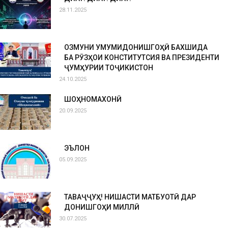
28.11.2025
ОЗМУНИ УМУМИДОНИШГОҲӢ БАХШИДА
БА РӮЗҲОИ КОНСТИТУТСИЯ ВА ПРЕЗИДЕНТИ
ҶУМҲУРИИ ТОҶИКИСТОН
24.10.2025
ШОҲНОМАХОНӢ
20.09.2025
ЭЪЛОН
05.09.2025
ТАВАҶҶУҲ! НИШАСТИ МАТБУОТӢ ДАР
ДОНИШГОҲИ МИЛЛӢ
30.07.2025