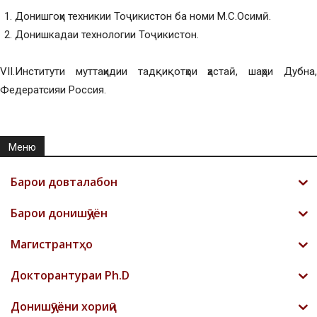
Донишгоҳи техникии Тоҷикистон ба номи М.С.Осимӣ.
Донишкадаи технологии Тоҷикистон.
VII.Институти муттаҳидии тадқиқотҳои ҳастаӣ, шаҳри Дубна,
Федератсияи Россия.
Меню
Барои довталабон
Барои донишҷӯён
Магистрантҳо
Докторантураи Ph.D
Донишҷӯёни хориҷӣ