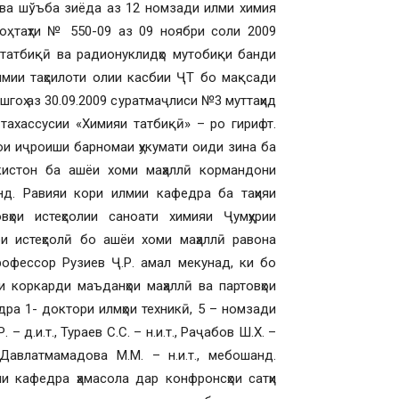
ва шўъба зиёда аз 12 номзади илми химия
ҳ таҳти № 550-09 аз 09 ноябри соли 2009
татбиқӣ ва радионуклидҳо мутобиқи банди
мии таҳсилоти олии касбии ҶТ бо мақсади
оҳ аз 30.09.2009 суратмаҷлиси №3 муттаҳид
ахассусии «Химияи татбиқӣ» – ро гирифт.
ои иҷроиши барномаи ҳукумати оиди зина ба
икистон ба ашёи хоми маҳаллӣ кормандони
д. Равияи кори илмии кафедра ба таҳияи
вҳои истеҳсолии саноати химияи Ҷумҳурии
и истеҳсолӣ бо ашёи хоми маҳаллӣ равона
рофессор Рузиев Ҷ.Р. амал мекунад, ки бо
и коркарди маъданҳои маҳаллӣ ва партовҳои
ра 1- доктори илмҳои техникӣ, 5 – номзади
 д.и.т., Тураев С.С. – н.и.т., Раҷабов Ш.Х. –
., Давлатмамадова М.М. – н.и.т., мебошанд.
и кафедра ҳамасола дар конфронсҳои сатҳи