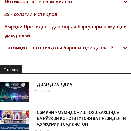
Ибтикороти Пешвои миллат
35 - солагии Истиқлол
Амрҳои Президент дар бораи баргузори озмунҳои
ҷумҳуриявӣ
Татбиқи стратегияҳо ва барномаҳои давлатӣ
Эълонҳо
ДИҚҚАТ! ДИҚҚАТ! ДИҚҚАТ!
28.11.2025
ОЗМУНИ УМУМИДОНИШГОҲӢ БАХШИДА
БА РӮЗҲОИ КОНСТИТУТСИЯ ВА ПРЕЗИДЕНТИ
ҶУМҲУРИИ ТОҶИКИСТОН
24.10.2025