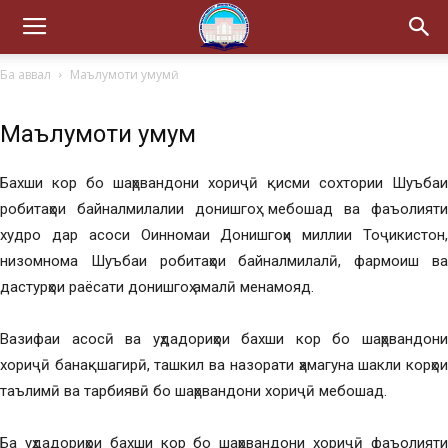
Ба аввал
Маълумоти умумӣ
Маълумоти умумӣ
Бахши кор бо шаҳрвандони хориҷӣ қисми сохтории Шуъбаи
робитаҳои байналмилалии донишгоҳ мебошад ва фаъолияти
худро дар асоси Оинномаи Донишгоҳи миллии Тоҷикистон,
низомнома Шуъбаи робитаҳои байналмилалӣ, фармоиш ва
дастурҳои раёсати донишгоҳ амалӣ менамояд.
Вазифаи асосӣ ва уҳдадориҳои бахши кор бо шаҳрвандони
хориҷӣ банақшагирӣ, ташкил ва назорати ҳамагуна шакли корҳои
таълимӣ ва тарбиявӣ бо шаҳрвандони хориҷӣ мебошад.
Ба уҳдадориҳои бахши кор бо шаҳрвандони хориҷӣ фаъолияти