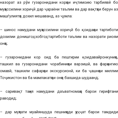
назорат аз рўи гузаронидани корҳои иҷтимоию тарбиявӣ бо
муҳассилини хориҷӣ дар ҷараёни таълим ва дар вақтҳои берун аз
машѓулиятҳо дохил мешаванд, аз ҷумла:
– шинос намудани муҳассилини хориҷӣ бо қоидаҳои тартиботи
дохилии донишгоҳ, хобгоҳ, тартиботи таълим ва назорати риояи
онҳо;
– гузаронидани кор оид ба пешгирии қоидавайронкуниҳо,
ташкил ва гузаронидани чорабиниҳои варзишӣ, ва фарҳангию
омавӣ, ташкили сафарҳои экскурсионӣ, ки ба ҷашнҳои миллии
Тоҷикистон ва ба мамлакатҳои онҳо бахшида шудаанд;
– саривақт таҳия намудани даъватномаҳо барои гирифтани
раводид;
– дар муҳлати муайяншуда пешниҳоди ҳуҷҷат барои тамдиди