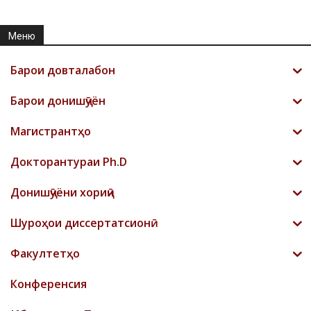
Меню
Барои довталабон
Барои донишҷӯён
Магистрантҳо
Докторантураи Ph.D
Донишҷӯёни хориҷӣ
Шyроҳои диссертатсионӣ
Факултетҳо
Конференсия