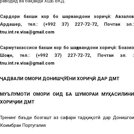
раводид ва бақайди ХШБ ВКД.
Сардори бахши кор бо ша
рвандони хори
ҷӣ
: Авзалов
Ардашер
, тел.: (+992 37) 227-72-72, Почтаи эл.:
tnu.int.re.visa@gmail.com
Сармутахассиси бахши кор бо шаҳрвандони хориҷӣ: Боазиз
Шоҳин, тел.: (+992 37) 227-72-72, Почтаи эл. :
tnu.int.re.visa@gmail.com
ҶАДВАЛИ ОМОРИ ДОНИШҶӮЁНИ ХОРИҶӢ ДАР ДМТ
МУЪЛУМОТИ ОМОРИ ОИД БА ШУМОРАИ МУҲАСИЛИНИ
ХОРИҶИИ ДМТ
Тренинг баъди бозгашт аз сафари тадқиқотӣ дар Донишгоҳи
Коимбраи Португалия