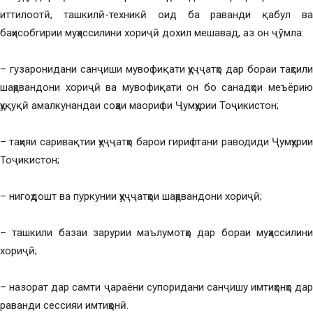
иттилоотӣ, ташкилӣ-техникӣ оид ба раванди қабул ва
баҳисобгирии муҳассилини хориҷӣ дохил мешавад, аз он ҷўмла:
– гузаронидани санҷиши мувофиқати ҳуҷҷатҳо дар бораи таҳсили
шаҳрвандони хориҷӣ ва мувофиқати он бо санадҳои меъёрию
ҳуқуқӣ амалкунандаи соҳаи маорифи Ҷумҳурии Тоҷикистон;
– таҳияи саривақтии ҳуҷҷатҳо барои гирифтани раводиди Ҷумҳурии
Тоҷикистон;
– нигоҳдошт ва пуркунии ҳуҷҷатҳои шаҳрвандони хориҷӣ;
– ташкили базаи зарурии маълумотҳо дар бораи муҳассилини
хориҷӣ;
– назорат дар самти ҷараёни супоридани санҷишу имтиҳонҳо дар
раванди сессияи имтиҳонӣ.