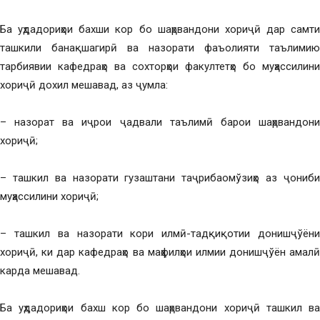
Ба уҳдадориҳои бахши кор бо шаҳрвандони хориҷӣ дар самти
ташкили банақшагирӣ ва назорати фаъолияти таълимию
тарбиявии кафедраҳо ва сохторҳои факултетҳо бо муҳассилини
хориҷӣ дохил мешавад, аз ҷумла:
– назорат ва иҷрои ҷадвали таълимӣ барои шаҳрвандони
хориҷӣ;
– ташкил ва назорати гузаштани таҷрибаомўзиҳо аз ҷониби
муҳассилини хориҷӣ;
– ташкил ва назорати кори илмӣ-тадқиқотии донишҷўёни
хориҷӣ, ки дар кафедраҳо ва маҳфилҳои илмии донишҷўён амалӣ
карда мешавад.
Ба уҳдадориҳои бахш кор бо шаҳрвандони хориҷӣ ташкил ва