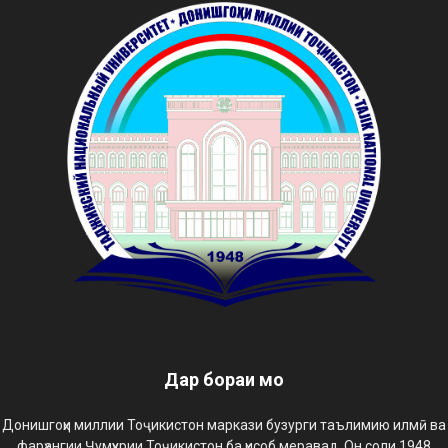
Дар бораи мо
Донишгоҳи миллии Тоҷикистон маркази бузурги таълимию илмӣ ва
фарҳангии Ҷумҳурии Тоҷикистон ба ҳисоб меравад. Он соли 1948