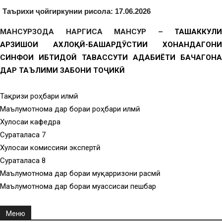
Таърихи ҷойгиркунии рисола: 17.06.2026
МАНСУРЗОДА НАРГИСА МАНСУР –
ТАШАККУЛИ
АРЗИШҲОИ АХЛОҚӢ-БАШАРДӮСТИИ ХОНАНДАГОНИ
СИНФҲОИ ИБТИДОӢ ТАВАССУТИ АДАБИЁТИ БАЧАГОНА
ДАР ТАЪЛИМИ ЗАБОНИ ТОҶИКӢ
Тақризи роҳбари илмӣ
Маълумотнома дар бораи роҳбари илмӣ
Хулосаи кафедра
Суратҷаласа 7
Хулосаи комиссияи экспертӣ
Суратҷаласа 8
Маълумотнома дар бораи муқарризони расмӣ
Маълумотнома дар бораи муассисаи пешбар
Меню