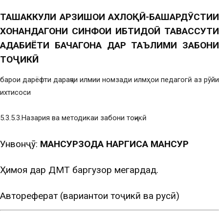
ТАШАККУЛИ АРЗИШҲОИ АХЛОҚӢ-БАШАРДӮСТИИ
ХОНАНДАГОНИ СИНФҲОИ ИБТИДОӢ ТАВАССУТИ
АДАБИЁТИ БАЧАГОНА ДАР ТАЪЛИМИ ЗАБОНИ
ТОҶИКӢ
барои дарёфти дараҷаи илмии номзади илмҳои педагогӣ аз рӯйи
ихтисоси
5.3.5.3.Назария ва методикаи забони тоҷикӣ
Унвонҷӯ:
МАНСУРЗОДА НАРГИСА МАНСУР
Ҳимоя дар ДМТ баргузор мегардад.
Автореферат (вариантҳои тоҷикӣ ва русӣ)