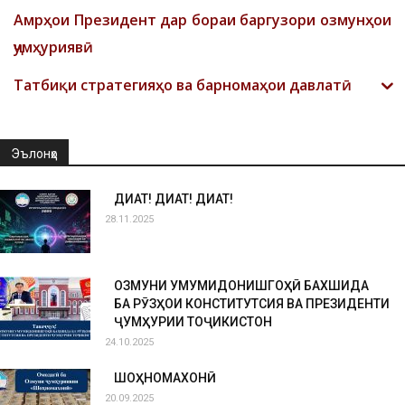
Амрҳои Президент дар бораи баргузори озмунҳои
ҷумҳуриявӣ
Татбиқи стратегияҳо ва барномаҳои давлатӣ
Эълонҳо
ДИҚҚАТ! ДИҚҚАТ! ДИҚҚАТ!
28.11.2025
ОЗМУНИ УМУМИДОНИШГОҲӢ БАХШИДА
БА РӮЗҲОИ КОНСТИТУТСИЯ ВА ПРЕЗИДЕНТИ
ҶУМҲУРИИ ТОҶИКИСТОН
24.10.2025
ШОҲНОМАХОНӢ
20.09.2025