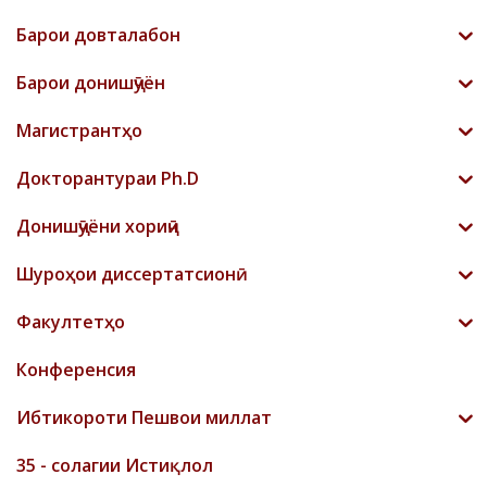
Барои довталабон
Барои донишҷӯён
Магистрантҳо
Докторантураи Ph.D
Донишҷӯёни хориҷӣ
Шyроҳои диссертатсионӣ
Факултетҳо
Конференсия
Ибтикороти Пешвои миллат
35 - солагии Истиқлол