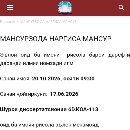
Ба аввал
МАНСУРЗОДА НАРГИСА МАНСУР
МАНСУРЗОДА НАРГИСА МАНСУР
Эълон оид ба ҳимояи рисола барои дарёфти
дараҷаи илмии номзади илм
Санаи ҳимоя:
20.10.2026, соати 09:00
Санаи ҷойгиркунӣ:
17.06.2026
Шурои диссертатсионии 6D.KOA-113
оид ба ҳимояи рисола эълон менамояд