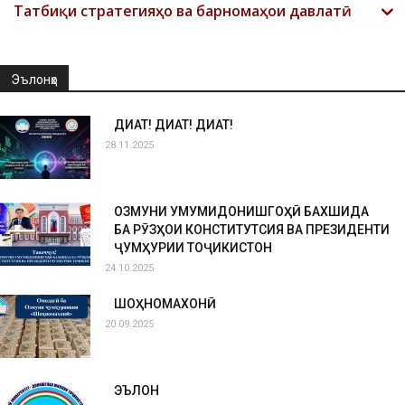
Татбиқи стратегияҳо ва барномаҳои давлатӣ
Эълонҳо
ДИҚҚАТ! ДИҚҚАТ! ДИҚҚАТ!
28.11.2025
ОЗМУНИ УМУМИДОНИШГОҲӢ БАХШИДА
БА РӮЗҲОИ КОНСТИТУТСИЯ ВА ПРЕЗИДЕНТИ
ҶУМҲУРИИ ТОҶИКИСТОН
24.10.2025
ШОҲНОМАХОНӢ
20.09.2025
ЭЪЛОН