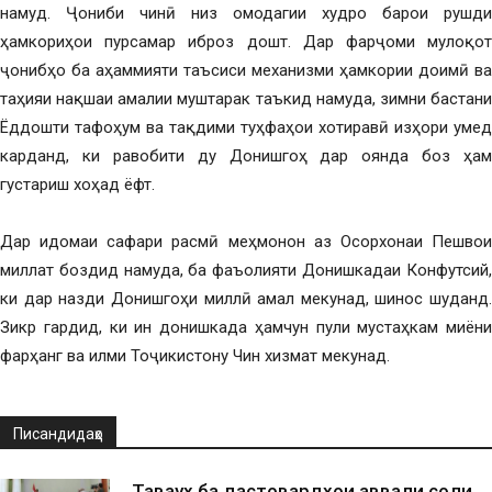
намуд. Ҷониби чинӣ низ омодагии худро барои рушди
ҳамкориҳои пурсамар иброз дошт. Дар фарҷоми мулоқот
ҷонибҳо ба аҳаммияти таъсиси механизми ҳамкории доимӣ ва
таҳияи нақшаи амалии муштарак таъкид намуда, зимни бастани
Ёддошти тафоҳум ва тақдими туҳфаҳои хотиравӣ изҳори умед
карданд, ки равобити ду Донишгоҳ дар оянда боз ҳам
густариш хоҳад ёфт.
Дар идомаи сафари расмӣ меҳмонон аз Осорхонаи Пешвои
миллат боздид намуда, ба фаъолияти Донишкадаи Конфутсий,
ки дар назди Донишгоҳи миллӣ амал мекунад, шинос шуданд.
Зикр гардид, ки ин донишкада ҳамчун пули мустаҳкам миёни
фарҳанг ва илми Тоҷикистону Чин хизмат мекунад.
Писандидаҳо
Таваҷҷуҳ ба дастовардҳои аввали соли