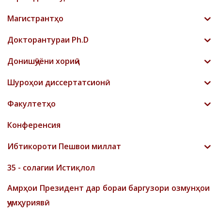
Магистрантҳо
Докторантураи Ph.D
Донишҷӯёни хориҷӣ
Шyроҳои диссертатсионӣ
Факултетҳо
Конференсия
Ибтикороти Пешвои миллат
35 - солагии Истиқлол
Амрҳои Президент дар бораи баргузори озмунҳои
ҷумҳуриявӣ