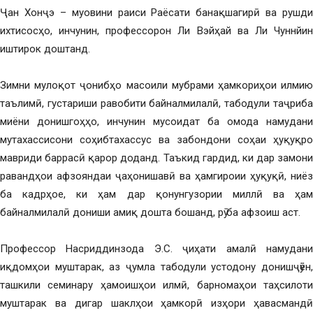
Ҷан Хонҷэ – муовини раиси Раёсати банақшагирӣ ва рушди
ихтисосҳо, инчунин, профессорон Ли Вэйҳай ва Ли Чуннйин
иштирок доштанд.
Зимни мулоқот ҷонибҳо масоили мубрами ҳамкориҳои илмию
таълимӣ, густариши равобити байналмилалӣ, табодули таҷриба
миёни донишгоҳҳо, инчунин мусоидат ба омода намудани
мутахассисони соҳибтахассус ва забондони соҳаи ҳуқуқро
мавриди баррасӣ қарор доданд. Таъкид гардид, ки дар замони
равандҳои афзояндаи ҷаҳонишавӣ ва ҳамгироии ҳуқуқӣ, ниёз
ба кадрҳое, ки ҳам дар қонунгузории миллӣ ва ҳам
байналмилалӣ дониши амиқ дошта бошанд, рӯ ба афзоиш аст.
Профессор Насриддинзода Э.С. ҷиҳати амалӣ намудани
иқдомҳои муштарак, аз ҷумла табодули устодону донишҷӯён,
ташкили семинару ҳамоишҳои илмӣ, барномаҳои таҳсилоти
муштарак ва дигар шаклҳои ҳамкорӣ изҳори ҳавасмандӣ