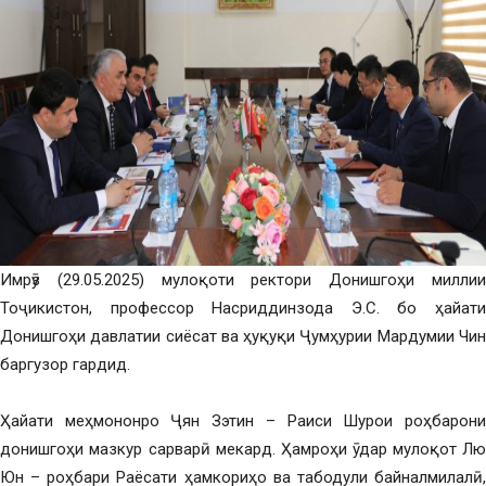
Имрӯз (29.05.2025) мулоқоти ректори Донишгоҳи миллии
Тоҷикистон, профессор Насриддинзода Э.С. бо ҳайати
Донишгоҳи давлатии сиёсат ва ҳуқуқи Ҷумҳурии Мардумии Чин
баргузор гардид.
Ҳайати меҳмононро Ҷян Зэтин – Раиси Шурои роҳбарони
донишгоҳи мазкур сарварӣ мекард. Ҳамроҳи ӯ дар мулоқот Лю
Юн – роҳбари Раёсати ҳамкориҳо ва табодули байналмилалӣ,