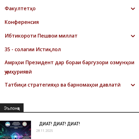
Факултетҳо
Конференсия
Ибтикороти Пешвои миллат
35 - солагии Истиқлол
Амрҳои Президент дар бораи баргузори озмунҳои
ҷумҳуриявӣ
Татбиқи стратегияҳо ва барномаҳои давлатӣ
Эълонҳо
ДИҚҚАТ! ДИҚҚАТ! ДИҚҚАТ!
28.11.2025