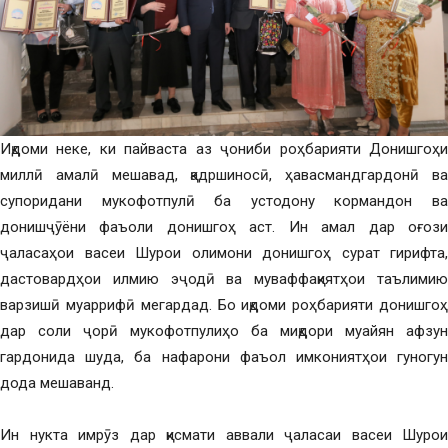
Иқдоми неке, ки пайваста аз ҷониби роҳбарияти Донишгоҳи
миллӣ амалӣ мешавад, қадршиносӣ, ҳавасмандгардонӣ ва
супоридани мукофотпулӣ ба устодону кормандон ва
донишҷӯёни фаъоли донишгоҳ аст. Ин амал дар оғози
ҷаласаҳои васеи Шурои олимони донишгоҳ сурат гирифта,
дастовардҳои илмию эҷодӣ ва муваффақиятҳои таълимию
варзишӣ муаррифӣ мегардад. Бо иқдоми роҳбарияти донишгоҳ
дар соли ҷорӣ мукофотпулиҳо ба миқдори муайян афзун
гардонида шуда, ба нафарони фаъол имкониятҳои гуногун
дода мешаванд.
Ин нукта имрӯз дар қисмати аввали ҷаласаи васеи Шурои