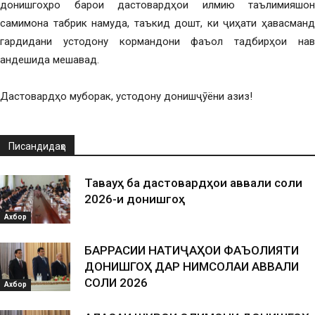
донишгоҳро барои дастовардҳои илмию таълимияшон
самимона табрик намуда, таъкид дошт, ки ҷиҳати ҳавасманд
гардидани устодону кормандони фаъол тадбирҳои нав
андешида мешавад.
Дастовардҳо муборак, устодону донишҷӯёни азиз!
Писандидаҳо
Таваҷҷуҳ ба дастовардҳои аввали соли
2026-и донишгоҳ
Ахбор
БАРРАСИИ НАТИҶАҲОИ ФАЪОЛИЯТИ
ДОНИШГОҲ ДАР НИМСОЛАИ АВВАЛИ
СОЛИ 2026
Ахбор