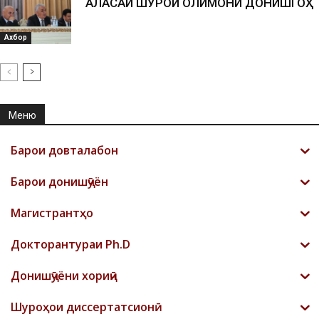
АЛАСАИ ШУРОИ ОЛИМОНИ ДОНИШГОҲ
Ахбор
Меню
Барои довталабон
Барои донишҷӯён
Магистрантҳо
Докторантураи Ph.D
Донишҷӯёни хориҷӣ
Шyроҳои диссертатсионӣ