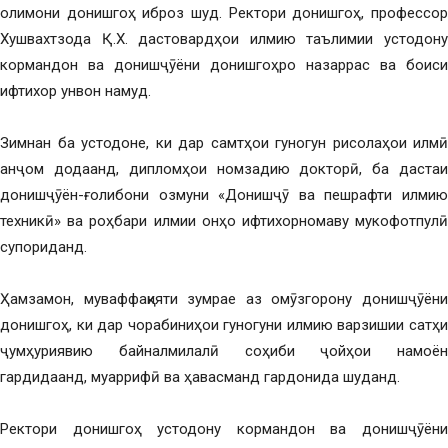
олимони донишгоҳ иброз шуд. Ректори донишгоҳ, профессор
Хушвахтзода Қ.Х. дастовардҳои илмию таълимии устодону
кормандон ва донишҷӯёни донишгоҳро назаррас ва боиси
ифтихор унвон намуд.
Зимнан ба устодоне, ки дар самтҳои гуногун рисолаҳои илмӣ
анҷом додаанд, дипломҳои номзадию докторӣ, ба дастаи
донишҷӯён-ғолибони озмуни «Донишҷӯ ва пешрафти илмию
техникӣ» ва роҳбари илмии онҳо ифтихорномаву мукофотпулӣ
супориданд.
Ҳамзамон, муваффақияти зумрае аз омӯзгорону донишҷӯёни
донишгоҳ, ки дар чорабиниҳои гуногуни илмию варзишии сатҳи
ҷумҳуриявию байналмилалӣ соҳиби ҷойҳои намоён
гардидаанд, муаррифӣ ва ҳавасманд гардонида шуданд.
Ректори донишгоҳ устодону кормандон ва донишҷӯёни