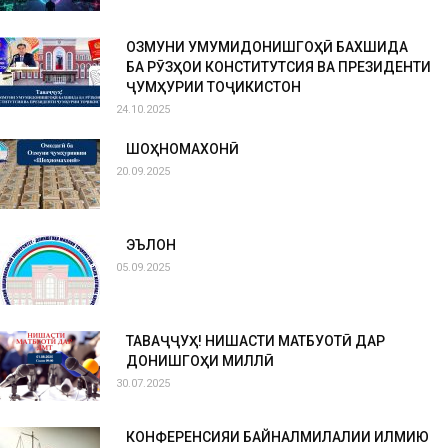
ОЗМУНИ УМУМИДОНИШГОҲӢ БАХШИДА
БА РӮЗҲОИ КОНСТИТУТСИЯ ВА ПРЕЗИДЕНТИ
ҶУМҲУРИИ ТОҶИКИСТОН
24.10.2025
ШОҲНОМАХОНӢ
20.09.2025
ЭЪЛОН
05.09.2025
ТАВАҶҶУҲ! НИШАСТИ МАТБУОТӢ ДАР
ДОНИШГОҲИ МИЛЛӢ
30.07.2025
КОНФЕРЕНСИЯИ БАЙНАЛМИЛАЛИИ ИЛМИЮ