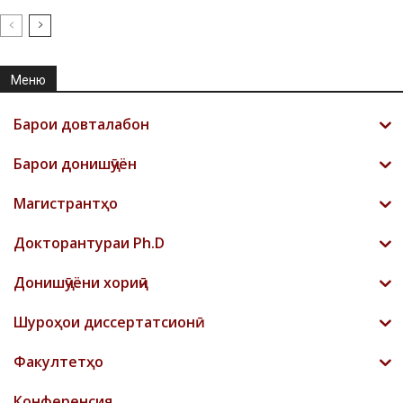
Меню
Барои довталабон
Барои донишҷӯён
Магистрантҳо
Докторантураи Ph.D
Донишҷӯёни хориҷӣ
Шyроҳои диссертатсионӣ
Факултетҳо
Конференсия