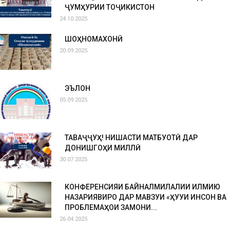
ҶУМҲУРИИ ТОҶИКИСТОН
24.10.2025
ШОҲНОМАХОНӢ
20.09.2025
ЭЪЛОН
05.09.2025
ТАВАҶҶУҲ! НИШАСТИ МАТБУОТӢ ДАР
ДОНИШГОҲИ МИЛЛӢ
30.07.2025
КОНФЕРЕНСИЯИ БАЙНАЛМИЛАЛИИ ИЛМИЮ
НАЗАРИЯВИРО ДАР МАВЗУИ «ҲУҚУҚИ ИНСОН ВА
ПРОБЛЕМАҲОИ ЗАМОНИ...
26.04.2025