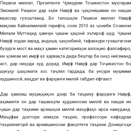
Пешвои миллат, Презитенти Ҷумҳурии Тоҷикистон муҳтарам
Эмомалӣ Раҳмон дар эҳёи Наврӯз ва ҷаҳонишавии он нақши
муассир гузоштаанд. Бо талошҳои Пешвои миллат Наврӯз
мақоми байналмилалӣ гирифта, соли 2010 аз ҷониби Созмони
Милали Муттаҳид ҳамчун ҷашни ҷаҳонӣ эътироф шуд. Ҷашни
Наврӯз зодаи хирад, андеша, ҷаҳонбинӣ, тафаккури гузаштагони
бузурги мост ва маҳз ҳамин категорияҳои ахлоқию фалсафиро,
ки ҷомеаи мо имрӯз аз ҳарвақта дида бештар ба онҳо ниёзманд
аст, дар ниҳоди худ дорад. Имрӯз Наврӯз дар Тоҷикистон бо
шукуҳу шаҳомати хос таҷлил гардида, ба унсури муҳимми
худшиносӣ, ваҳдат ва фарҳанги миллӣ табдил ёфтааст.
Дар ҳамоиш муҳаққиқон доир ба таъриху фарҳанги Наврӯз,
аҳамияти он дар ташаккули худшиносии миллӣ ва нақши ин
ҷашн дар таҳкими арзишҳои миллӣ маърӯзаҳо ироа намуданд.
Маърӯзаи доктори илмҳои таърих, профессори кафедраи
таърихнигорӣ ва архившиносии факултети таърихи Донишгоҳи