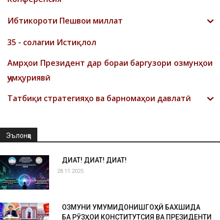
Ибтикороти Пешвои миллат
35 - солагии Истиқлол
Амрҳои Президент дар бораи баргузори озмунҳои
ҷумҳуриявӣ
Татбиқи стратегияҳо ва барномаҳои давлатӣ
Эълонҳо
ДИҚҚАТ! ДИҚҚАТ! ДИҚҚАТ!
28.11.2025
ОЗМУНИ УМУМИДОНИШГОҲӢ БАХШИДА
БА РӮЗҲОИ КОНСТИТУТСИЯ ВА ПРЕЗИДЕНТИ