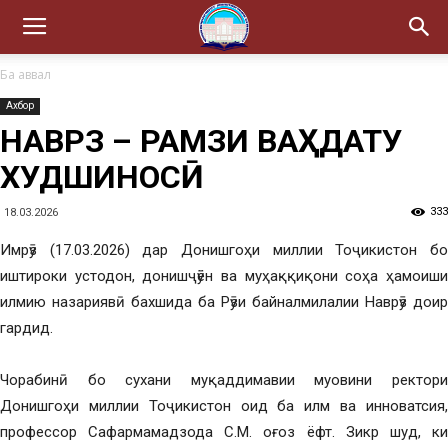
Ба аввал
Ахбор
НАВРӮЗ – РАМЗИ ВАҲДАТУ
ХУДШИНОСӢ
333
18.03.2026
Имрӯз (17.03.2026) дар Донишгоҳи миллии Тоҷикистон бо
иштироки устодон, донишҷӯён ва муҳаққиқони соҳа ҳамоиши
илмию назариявӣ бахшида ба Рӯзи байналмилалии Наврӯз доир
гардид.
Чорабинӣ бо сухани муқаддимавии муовини ректори
Донишгоҳи миллии Тоҷикистон оид ба илм ва инноватсия,
профессор Сафармамадзода С.М. оғоз ёфт. Зикр шуд, ки