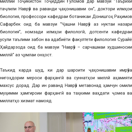
миллии Тоҷикистон Тоҷиддин Ғуломов дар мавзуи “Таърихи
таҷлили Наврӯз ва раванди ҷаҳонишавии он”, доктори илмҳои
биология, профессори кафедраи ботаникаи Донишгоҳ Раҳимов
Сафарбек оид ба мавзуи “Ҷашни Наврӯз аз нуктаи назари
биология”, номзади илмҳои филологӣ, дотсенти кафедраи
усули таълими забон ва адабиёти факултети филология Сурайё
Ҳайдарзода оид ба мавзуи “Наврӯз – сарчашмаи худшиносии
миллӣ” аз ҷумлаи онҳост.
Таъкид карда шуд, ки дар шароити ҷаҳонишавии имрӯза
нигоҳдории мероси фарҳангӣ ва суннатҳои миллӣ аҳамияти
махсус дорад. Дар ин раванд Наврӯз метавонад ҳамчун омили
муҳимми ҳамгироии фарҳангӣ ва таҳкими ваҳдати ҷомеа ва
миллатҳо хизмат намояд.