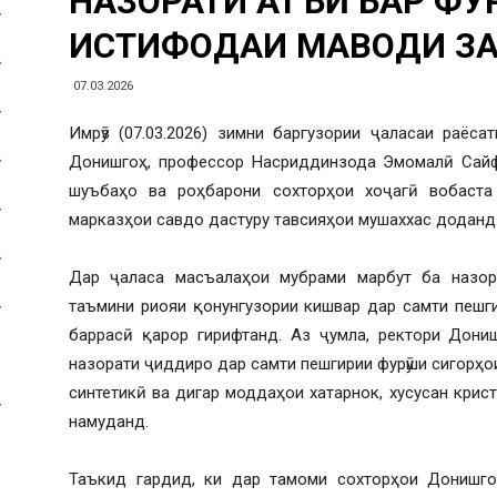
НАЗОРАТИ ҚАТЪӢ БАР ФУ
ИСТИФОДАИ МАВОДИ З
07.03.2026
Имрӯз (07.03.2026) зимни баргузории ҷаласаи раёс
Донишгоҳ, профессор Насриддинзода Эмомалӣ Сайф
шуъбаҳо ва роҳбарони сохторҳои хоҷагӣ вобаста
марказҳои савдо дастуру тавсияҳои мушаххас доданд
Дар ҷаласа масъалаҳои мубрами марбут ба назора
таъмини риояи қонунгузории кишвар дар самти пешг
баррасӣ қарор гирифтанд. Аз ҷумла, ректори Дониш
назорати ҷиддиро дар самти пешгирии фурӯши сигорҳои
синтетикӣ ва дигар моддаҳои хатарнок, хусусан крис
намуданд.
Таъкид гардид, ки дар тамоми сохторҳои Донишго