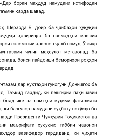
 «Дар бораи маҳдуд намудани истифодаи
таъмин карда шавад.
ҳ Шерзода Б. доир ба ҷанбаҳои ҳуқуқии
ваҷҷуҳи ҳозиринро ба паёмадҳои манфии
арои саломатии ҷавонон ҷалб намуд. Ӯ зикр
мунтазами чунин маҳсулот метавонад ба
асонида, боиси пайдоиши бемориҳои роҳҳои
гардад.
унтазам дар нуқтаҳои гуногуни Донишгоҳ ба
д. Таъкид гардид, ки пешгирии паҳншавии
н бояд яке аз самтҳои муҳими фаъолияти
 ки баргузор намудани суҳбату вохӯриҳо бо
назди Президенти Ҷумҳурии Тоҷикистон ва
тани маърифати ҳуқуқию тиббии ҷавонон
ахлдор вазифадор гардиданд, ки ҷиҳати