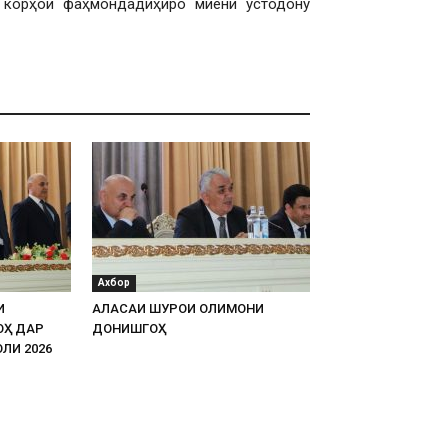
 корҳои фаҳмондадиҳиро миёни устодону
Ахбор
И
АЛАСАИ ШУРОИ ОЛИМОНИ
ОҲ ДАР
ДОНИШГОҲ
ЛИ 2026