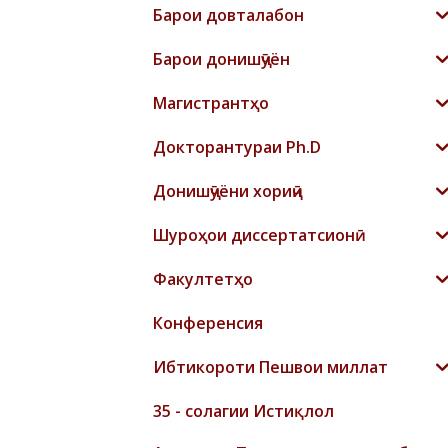
Барои довталабон
Барои донишҷӯён
Магистрантҳо
Докторантураи Ph.D
Донишҷӯёни хориҷӣ
Шyроҳои диссертатсионӣ
Факултетҳо
Конференсия
Ибтикороти Пешвои миллат
35 - солагии Истиқлол