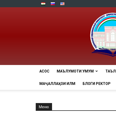
АСОСӢ
МАЪЛУМОТИ УМУМӢ
ТАЪ
МАҶАЛЛАҲОИ ИЛМӢ
БЛОГИ РЕКТОР
Меню