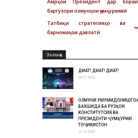
Амрҳои Президент дар бораи
баргузори озмунҳои ҷумҳуриявӣ
Татбиқи стратегияҳо ва
барномаҳои давлатӣ
Эълонҳо
ДИҚҚАТ! ДИҚҚАТ! ДИҚҚАТ!
28.11.2025
ОЗМУНИ УМУМИДОНИШГО
БАХШИДА БА РӮЗҲОИ
КОНСТИТУТСИЯ ВА
ПРЕЗИДЕНТИ ҶУМҲУРИИ
ТОҶИКИСТОН
24.10.2025