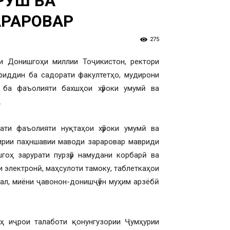
РӮШ ВА
АРАРОВАР
275
ати Донишгоҳи миллии Тоҷикистон, ректори
иддин ба садорати факултетҳо, мудирони
 ба фаъолияти бахшҳои хӯроки умумӣ ва
.
ти фаъолияти нуқтаҳои хӯроки умумӣ ва
ирии паҳншавии маводи зараровар мавриди
гоҳ зарурати пурзӯр намудани корбарӣ ва
 электронӣ, маҳсулоти тамоку, таблеткаҳои
тал, миёни ҷавонон-донишҷӯён муҳим арзёбӣ
ҳ иҷрои талаботи қонунгузории Ҷумҳурии