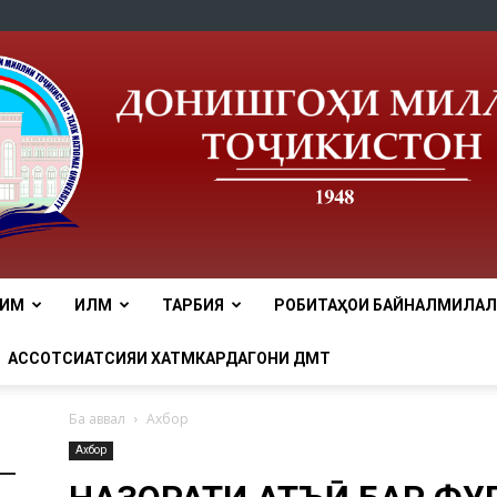
ЛИМ
ИЛМ
ТАРБИЯ
РОБИТАҲОИ БАЙНАЛМИЛАЛӢ
tnu
АССОТСИАТСИЯИ ХАТМКАРДАГОНИ ДМТ
Ба аввал
Ахбор
Ахбор