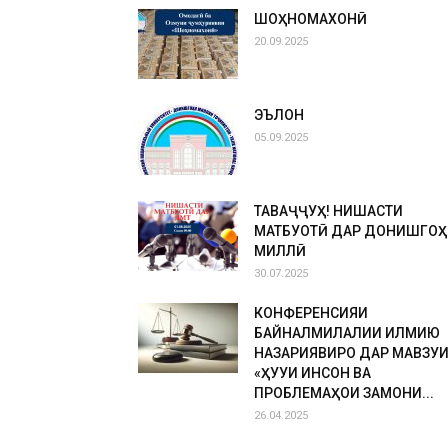
ШОҲНОМАХОНӢ
20.09.2025
ЭЪЛОН
05.09.2025
ТАВАҶҶУҲ! НИШАСТИ
МАТБУОТӢ ДАР ДОНИШГОҲ
МИЛЛӢ
30.07.2025
КОНФЕРЕНСИЯИ
БАЙНАЛМИЛАЛИИ ИЛМИЮ
НАЗАРИЯВИРО ДАР МАВЗУ
«ҲУҚУҚИ ИНСОН ВА
ПРОБЛЕМАҲОИ ЗАМОНИ...
26.04.2025