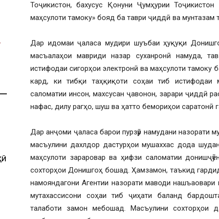
Тоҷикистон, бахусус Қонуни Ҷумҳурии Тоҷикистон
маҳсулоти тамоку» бояд ба таври ҷиддӣ ва мунтазам 
Дар идомаи ҷаласа мудири шуъбаи ҳуқуқи Донишго
масъалаҳои мавриди назар суханронӣ намуда, та
истифодаи сигорҳои электронӣ ва маҳсулоти тамоку б
кард, ки тибқи таҳқиқоти соҳаи тиб истифодаи 
саломатии инсон, махсусан ҷавонон, зарари ҷиддӣ р
нафас, дилу рагҳо, шуш ва ҳатто бемориҳои саратонӣ 
Дар анҷоми ҷаласа барои пурзӯр намудани назорати м
масъулини дахлдор дастурҳои мушаххас дода шудан
маҳсулоти зараровар ва ҳифзи саломатии донишҷӯё
ҲӢ
сохторҳои Донишгоҳ бошад. Ҳамзамон, таъкид гардид,
намояндагони Агентии назорати маводи нашъаовари 
мутахассисони соҳаи тиб ҷиҳати баланд бардош
талаботи замон мебошад. Масъулини сохторҳои д