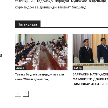
татбиқи ин тадбирҳо чораҳои мушаххас андешида,
кормандон ва донишҷӯён тақвият бахшанд.
Писандидаҳо
И
Ахбор
Ахбор
Таваҷҷуҳ ба дастовардҳои аввали
БАРРАСИИ НАТИҶАҲО
соли 2026-и донишгоҳ
ФАЪОЛИЯТИ ДОНИШГ
НИМСОЛАИ АВВАЛИ СО
И