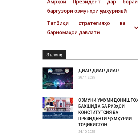
Амрҳои Президент дар бораи
баргузори озмунҳои ҷумҳуриявӣ
Татбиқи стратегияҳо ва
барномаҳои давлатӣ
Эълонҳо
ДИҚҚАТ! ДИҚҚАТ! ДИҚҚАТ!
28.11.2025
ОЗМУНИ УМУМИДОНИШГО
БАХШИДА БА РӮЗҲОИ
КОНСТИТУТСИЯ ВА
ПРЕЗИДЕНТИ ҶУМҲУРИИ
ТОҶИКИСТОН
24.10.2025