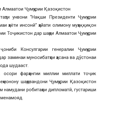
и Алмаатои Ҷумҳурии Қазоқистон
аҳти унвони “Нақши Президенти Ҷумҳурии
аи ҳаёти инсонӣ” ҳайати олимону муҳаққиқон
рии Тоҷикистон дар шаҳри Алмаатои Ҷумҳурии
ҷониби Консулгарии генералии Ҷумҳурии
ар заминаи муносибатҳои ҳасана ва дӯстонаи
дода шудааст.
, осори фарҳангии миллии миллати тоҷик
еҳмонону шаҳрвандони Ҷумҳурии Қазоқистон
ам намудани робитаҳои дипломатӣ, густариши
 менамояд.