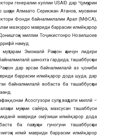
ктори генералии куллии USAID дар Ҷумҳурии
 шаҳри Алмаато Серикжан Атанов, муовини
ректори Фонди байналмилалии Арал (МФСА),
алаи мазкурро мавриди баррасии илмӣқарор
 Донишгоҳи миллии Тоҷикистонро Нозилшоев
аррифӣ намуд.
 муҳтарам Эмомалӣ Раҳмон ҳамчун лидери
байналмилалӣ шинохта гардида, ташаббусҳои
 Раҳмон дар арсаи байналмилалӣ аз ҷониби
авриди баррасии илмӣқарор дода шуда, дар
узи байналмилалӣ вобаста ба ташаббусҳои
аанд.
фаққонаи Асосгузори сулҳу ваҳдати миллӣ –
лаҳои муҳими сайёра, махсусан ташаббуси
миданӣ мавриди омӯзиши илмӣқарор дода
аста ба паҳлуҳои гуногуни ташаббусҳои
 нигоҳи илмӣ мавриди баррасии илмӣқарор