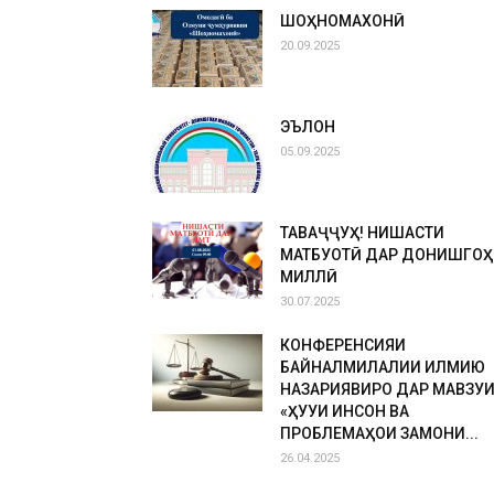
ШОҲНОМАХОНӢ
20.09.2025
ЭЪЛОН
05.09.2025
ТАВАҶҶУҲ! НИШАСТИ
МАТБУОТӢ ДАР ДОНИШГОҲ
МИЛЛӢ
30.07.2025
КОНФЕРЕНСИЯИ
БАЙНАЛМИЛАЛИИ ИЛМИЮ
НАЗАРИЯВИРО ДАР МАВЗУ
«ҲУҚУҚИ ИНСОН ВА
ПРОБЛЕМАҲОИ ЗАМОНИ...
26.04.2025