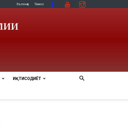
Эълонҳо
Тамос
ИҚТИСОДИЁТ
ӣ