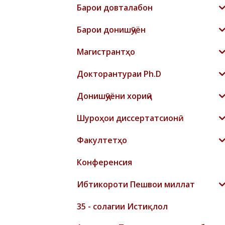
Барои довталабон
Барои донишҷӯён
Магистрантҳо
Докторантураи Ph.D
Донишҷӯёни хориҷӣ
Шyроҳои диссертатсионӣ
Факултетҳо
Конференсия
Ибтикороти Пешвои миллат
35 - солагии Истиқлол