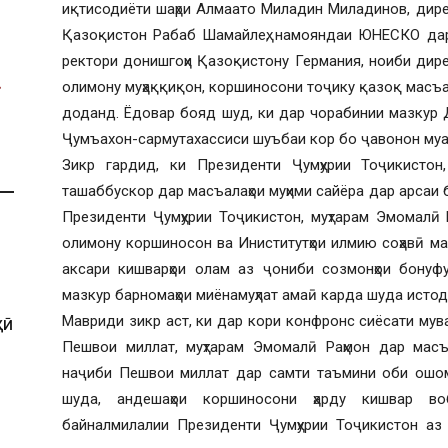
иқтисодиёти шаҳри Алмаато Миладин Миладинов, дире
Қазоқистон Рабаб Шамайлеҳ, намояндаи ЮНЕСКО дар
ректори донишгоҳи Қазоқистону Германия, ноиби ди
олимону муҳаққиқон, коршиносони тоҷику қазоқ масъ
доданд. Ёдовар бояд шуд, ки дар чорабинии мазкур
Ҷумъахон-сармутахассиси шуъбаи кор бо ҷавонон му
Зикр гардид, ки Президенти Ҷумҳурии Тоҷикистон,
ташаббускор дар масъалаҳои муҳими сайёра дар арсаи 
Президенти Ҷумҳурии Тоҷикистон, муҳтарам Эмомалӣ
олимону коршиносон ва Иниститутҳои илмию соҳавӣ м
аксари кишварҳои олам аз ҷониби созмонҳои бонуф
мазкур барномаҳои миёнамуҳлат амаӣ карда шуда истод
Мавриди зикр аст, ки дар кори конфронс сиёсати мува
ҲӢ
Пешвои миллат, муҳтарам Эмомалӣ Раҳмон дар масъа
наҷиби Пешвои миллат дар самти таъмини оби ошо
шуда, андешаҳои коршиносони ҳарду кишвар воб
байналмилалии Президенти Ҷумҳурии Тоҷикистон аз