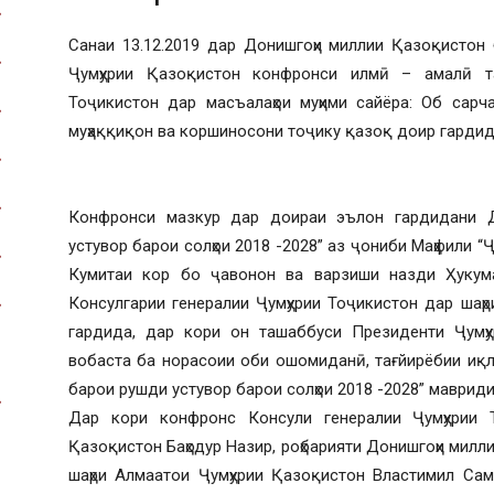
Санаи 13.12.2019 дар Донишгоҳи миллии Қазоқистон
Ҷумҳурии Қазоқистон конфронси илмӣ – амалӣ та
Тоҷикистон дар масъалаҳои муҳими сайёра: Об сарч
муҳаққиқон ва коршиносони тоҷику қазоқ доир гардид
Конфронси мазкур дар доираи эълон гардидани Д
устувор барои солҳои 2018 -2028” аз ҷониби Маҳфили “
Кумитаи кор бо ҷавонон ва варзиши назди Ҳукума
Консулгарии генералии Ҷумҳурии Тоҷикистон дар шаҳ
гардида, дар кори он ташаббуси Президенти Ҷумҳу
вобаста ба норасоии оби ошомиданӣ, тағйирёбии иқл
барои рушди устувор барои солҳои 2018 -2028” маврид
Дар кори конфронс Консули генералии Ҷумҳурии Т
Қазоқистон Баҳодур Назир, роҳбарияти Донишгоҳи ми
шаҳри Алмаатои Ҷумҳурии Қазоқистон Властимил Сам