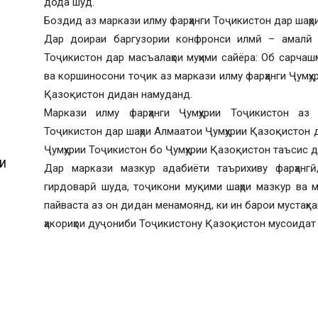
дода шуд.
Боздид аз маркази илму фарҳанги Тоҷикистон дар шаҳр
Дар доираи баргузории конфронси илмӣ – амалӣ т
Тоҷикистон дар масъалаҳои муҳими сайёра: Об сарчашм
ва коршиносони тоҷик аз маркази илму фарҳанги Ҷумҳу
Қазоқистон дидан намуданд.
Маркази илму фарҳанги Ҷумҳурии Тоҷикистон аз 
Тоҷикистон дар шаҳри Алмаатои Ҷумҳурии Қазоқистон д
Ҷумҳурии Тоҷикистон бо Ҷумҳурии Қазоқистон таъсис 
И
Дар маркази мазкур адабиёти таърихиву фарҳангӣ
гирдоварӣ шуда, тоҷикони муқими шаҳри мазкур ва м
пайваста аз он дидан менамоянд, ки ин барои мустаҳк
ҳакориҳои дуҷониби Тоҷикистону Қазоқистон мусоидат
И