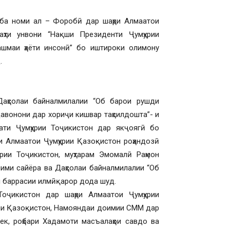
 ба номи ал – Форобӣ дар шаҳри Алмаатои
ҳти унвони “Нақши Президенти Ҷумҳурии
ашмаи ҳаёти инсонӣ” бо иштироки олимону
.
аҳсолаи байналмилалии “Об барои рушди
Ҷавонони дар хориҷи кишвар таҳсилдошта”- и
ти Ҷумҳурии Тоҷикистон дар якҷоягӣ бо
ри Алмаатои Ҷумҳурии Қазоқистон роҳандозӣ
рии Тоҷикистон, муҳтарам Эмомалӣ Раҳмон
ими сайёра ва Даҳсолаи байналмилалии “Об
и баррасии илмӣқарор дода шуд.
оҷикистон дар шаҳри Алмаатои Ҷумҳурии
ллии Қазоқистон, Намояндаи доимии СММ дар
ек, роҳбари Хадамоти масъалаҳои савдо ва