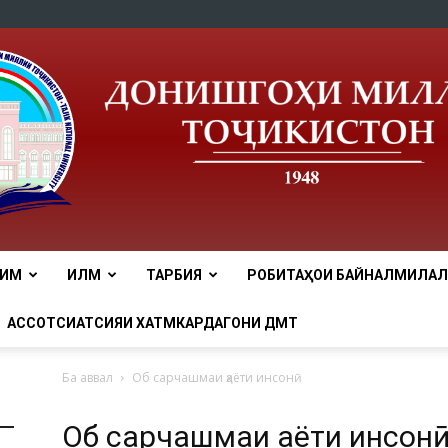
ЛИМ
ИЛМ
ТАРБИЯ
РОБИТАҲОИ БАЙНАЛМИЛАЛӢ
tnu
АССОТСИАТСИЯИ ХАТМКАРДАГОНИ ДМТ
Ба аввал
Об сарчашмаи ҳаёти инсонӣ
Об сарчашмаи ҳаёти инсон