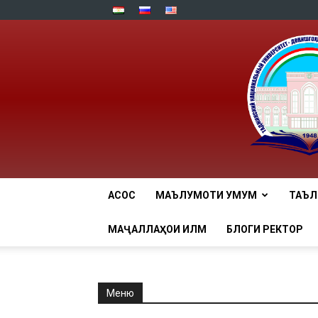
АСОСӢ
МАЪЛУМОТИ УМУМӢ
ТАЪ
МАҶАЛЛАҲОИ ИЛМӢ
БЛОГИ РЕКТОР
Меню