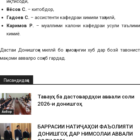
иқтисодӣ,
Ғиёсов С.
– китобдор,
Гадоев С.
– ассистенти кафедраи химияи таҳлилӣ,
Каримов Р.
– муаллими калони кафедраи усули таълим
кимиё.
Дастаи Донишгоҳи миллӣ бо ҳамоҳангии хуб дар бозӣ тавонист
мақоми аввалро соҳиб гардад.
Писандидаҳо
Таваҷҷуҳ ба дастовардҳои аввали соли
2026-и донишгоҳ
Ахбор
БАРРАСИИ НАТИҶАҲОИ ФАЪОЛИЯТИ
ДОНИШГОҲ ДАР НИМСОЛАИ АВВАЛИ