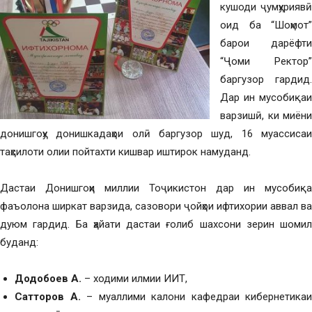
кушоди ҷумҳуриявӣ
оид ба “Шоҳмот”
барои дарёфти
“Ҷоми Ректор”
баргузор гардид.
Дар ин мусобиқаи
варзишӣ, ки миёни
донишгоҳу донишкадаҳои олӣ баргузор шуд, 16 муассисаи
таҳсилоти олии пойтахти кишвар иштирок намуданд.
Дастаи Донишгоҳи миллии Тоҷикистон дар ин мусобиқа
фаъолона ширкат варзида, сазовори ҷойҳои ифтихории аввал ва
дуюм гардид. Ба ҳайати дастаи ғолиб шахсони зерин шомил
буданд:
Додобоев А.
– ходими илмии ИИТ,
Сатторов А.
– муаллими калони кафедраи кибернетикаи