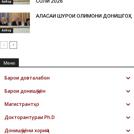
СОЛИ 2026
Ахбор
АЛАСАИ ШУРОИ ОЛИМОНИ ДОНИШГОҲ
Ахбор
Меню
Барои довталабон
Барои донишҷӯён
Магистрантҳо
Докторантураи Ph.D
Донишҷӯёни хориҷӣ