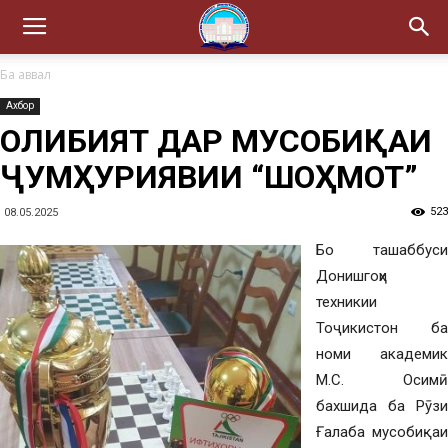
Ба аввал
Ахбор
ҒОЛИБИЯТ ДАР МУСОБИҚАИ
ҶУМҲУРИЯВИИ “ШОҲМОТ”
523
08.05.2025
Бо ташаббуси
Донишгоҳи
техникии
Тоҷикистон ба
номи академик
М.С. Осимӣ
бахшида ба Рӯзи
Ғалаба мусобиқаи