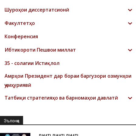
Шyроҳои диссертатсионӣ
Факултетҳо
Конференсия
Ибтикороти Пешвои миллат
35 - солагии Истиқлол
Амрҳои Президент дар бораи баргузори озмунҳои
ҷумҳуриявӣ
Татбиқи стратегияҳо ва барномаҳои давлатӣ
Эълонҳо