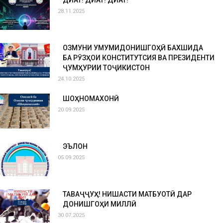
ДИҚҚАТ! ДИҚҚАТ! ДИҚҚАТ!
28.11.2025
ОЗМУНИ УМУМИДОНИШГОҲӢ БАХШИДА
БА РӮЗҲОИ КОНСТИТУТСИЯ ВА ПРЕЗИДЕНТИ
ҶУМҲУРИИ ТОҶИКИСТОН
24.10.2025
ШОҲНОМАХОНӢ
20.09.2025
ЭЪЛОН
05.09.2025
ТАВАҶҶУҲ! НИШАСТИ МАТБУОТӢ ДАР
ДОНИШГОҲИ МИЛЛӢ
30.07.2025