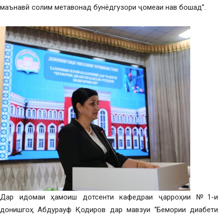
маънавӣ солим метавонад бунёдгузори ҷомеаи нав бошад”.
Дар идомаи ҳамоиш дотсенти кафедраи ҷарроҳии №1-и
донишгоҳ Абдурауф Қодиров дар мавзуи “Бемории диабети