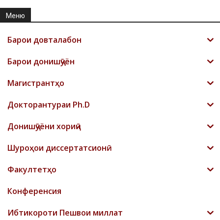
Меню
Барои довталабон
Барои донишҷӯён
Магистрантҳо
Докторантураи Ph.D
Донишҷӯёни хориҷӣ
Шyроҳои диссертатсионӣ
Факултетҳо
Конференсия
Ибтикороти Пешвои миллат