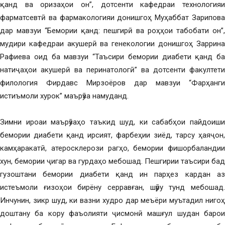
қанд ва оризаҳои он”, дотсенти кафедраи технологияи
фарматсевтӣ ва фармакологияи донишгоҳ Муҳаббат Зарипова
дар мавзуи “Бемории қанд: пешгирӣ ва роҳҳои табобати он”,
мудири кафедраи акушерӣ ва генекологии донишгоҳ Заррина
Рафиева оид ба мавзуи “Таъсири бемории диабети қанд ба
натиҷаҳои акушерӣ ва перинатологӣ” ва дотсенти факултети
филология Фирдавс Мирзоёров дар мавзуи “Фарҳанги
истиъмоли хурок” маърӯза намуданд.
Зимни ироаи маърӯзаҳо таъкид шуд, ки сабабҳои пайдоиши
бемории диабети қанд ирсият, фарбеҳии зиёд, тарсу ҳаяҷон,
камҳаракатӣ, атеросклерози рагҳо, бемории фишорбаландии
хун, бемории ҷигар ва гурдаҳо мебошад. Пешгирии таъсири бад
гузоштани бемории диабети қанд ин парҳез кардан аз
истеъмоли ғизоҳои бирёну серравған, шӯру тунд мебошад.
Инчунин, зикр шуд, ки вазни худро дар меъёри муътадил нигоҳ
доштану ба кору фаъолияти ҷисмонӣ машғул шудан барои