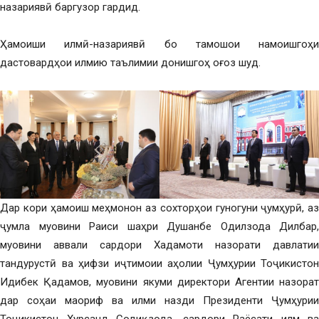
назариявӣ баргузор гардид.
Ҳамоиши илмӣ-назариявӣ бо тамошои намоишгоҳи
дастовардҳои илмию таълимии донишгоҳ оғоз шуд.
Дар кори ҳамоиш меҳмонон аз сохторҳои гуногуни ҷумҳурӣ, аз
ҷумла муовини Раиси шаҳри Душанбе Одилзода Дилбар,
муовини аввали сардори Хадамоти назорати давлатии
тандурустӣ ва ҳифзи иҷтимоии аҳолии Ҷумҳурии Тоҷикистон
Идибек Қадамов, муовини якуми директори Агентии назорат
дар соҳаи маориф ва илми назди Президенти Ҷумҳурии