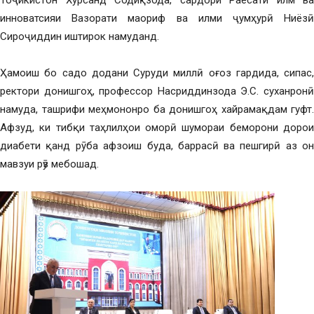
Тоҷикистон Хурсанд Содиқзода, сардори Раёсати илм ва
инноватсияи Вазорати маориф ва илми ҷумҳурӣ Ниёзӣ
Сироҷиддин иштирок намуданд.
Ҳамоиш бо садо додани Суруди миллӣ оғоз гардида, сипас,
ректори донишгоҳ, профессор Насриддинзода Э.С. суханронӣ
намуда, ташрифи меҳмононро ба донишгоҳ хайрамақдам гуфт.
Афзуд, ки тибқи таҳлилҳои оморӣ шумораи беморони дорои
диабети қанд рӯ ба афзоиш буда, баррасӣ ва пешгирӣ аз он
мавзуи рӯз мебошад.