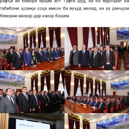
рафъи ин беморӣ муҳим аст. Гуфта шуд, ки бо муроҷиат ба
табибони ҳозиқи соҳа имкон ба вуҷуд меояд, ки аз ранҷҳои
бемории мазкур дар канор бошем.