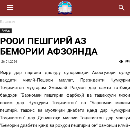
Ба аввал
Ахбор
РОҲҲОИ ПЕШГИРӢ АЗ
БЕМОРИИ АФЗОЯНДА
818
26.01.2024
Имрӯз дар партави дастуру супоришҳои Асосгузори сулҳу
ваҳдати миллӣ-Пешвои миллат, Президенти Ҷумҳурии
Тоҷикистон муҳтарам Эмомалӣ Раҳмон дар самти татбиқи
бандҳои “Барномаи пешгирии фарбеҳӣ ва ташаккули ғизои
солим дар Ҷумҳурии Тоҷикистон” ва “Барномаи миллии
пешгирӣ, ташхис ва муолиҷаи диабети қанд дар Ҷумҳурии
Тоҷикистон” дар Донишгоҳи миллии Тоҷикистон дар мавзуи
“Бемории диабети қанд ва роҳҳои пешгирии он” ҳамоиши илмӣ-