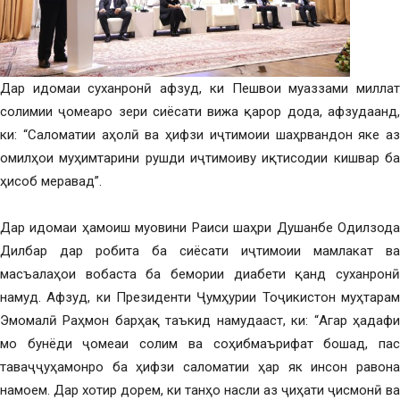
Дар идомаи суханронӣ афзуд, ки Пешвои муаззами миллат
солимии ҷомеаро зери сиёсати вижа қарор дода, афзудаанд,
ки: “Саломатии аҳолӣ ва ҳифзи иҷтимоии шаҳрвандон яке аз
омилҳои муҳимтарини рушди иҷтимоиву иқтисодии кишвар ба
ҳисоб меравад”.
Дар идомаи ҳамоиш муовини Раиси шаҳри Душанбе Одилзода
Дилбар дар робита ба сиёсати иҷтимоии мамлакат ва
масъалаҳои вобаста ба бемории диабети қанд суханронӣ
намуд. Афзуд, ки Президенти Ҷумҳурии Тоҷикистон муҳтарам
Эмомалӣ Раҳмон барҳақ таъкид намудааст, ки: “Агар ҳадафи
мо бунёди ҷомеаи солим ва соҳибмаърифат бошад, пас
таваҷҷуҳамонро ба ҳифзи саломатии ҳар як инсон равона
намоем. Дар хотир дорем, ки танҳо насли аз ҷиҳати ҷисмонӣ ва