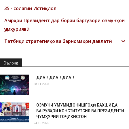
35 - солагии Истиқлол
Амрҳои Президент дар бораи баргузори озмунҳои
ҷумҳуриявӣ
Татбиқи стратегияҳо ва барномаҳои давлатӣ
Эълонҳо
ДИҚҚАТ! ДИҚҚАТ! ДИҚҚАТ!
28.11.2025
ОЗМУНИ УМУМИДОНИШГОҲӢ БАХШИДА
БА РӮЗҲОИ КОНСТИТУТСИЯ ВА ПРЕЗИДЕНТИ
ҶУМҲУРИИ ТОҶИКИСТОН
24.10.2025