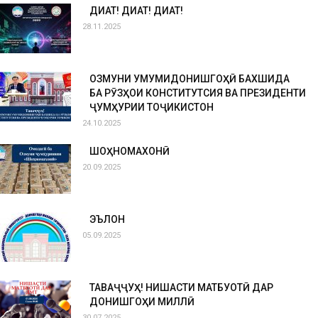
ДИҚҚАТ! ДИҚҚАТ! ДИҚҚАТ!
28.11.2025
ОЗМУНИ УМУМИДОНИШГОҲӢ БАХШИДА
БА РӮЗҲОИ КОНСТИТУТСИЯ ВА ПРЕЗИДЕНТИ
ҶУМҲУРИИ ТОҶИКИСТОН
24.10.2025
ШОҲНОМАХОНӢ
20.09.2025
ЭЪЛОН
05.09.2025
ТАВАҶҶУҲ! НИШАСТИ МАТБУОТӢ ДАР
ДОНИШГОҲИ МИЛЛӢ
30.07.2025