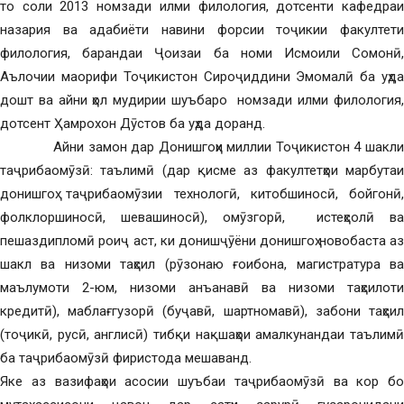
то соли 2013 номзади илми филология, дотсенти кафедраи
назария ва адабиёти навини форсии тоҷикии факултети
филология, барандаи Ҷоизаи ба номи Исмоили Сомонӣ,
Аълочии маорифи Тоҷикистон Сироҷиддини Эмомалӣ ба уҳда
дошт ва айни ҳол мудирии шуъбаро номзади илми филология,
дотсент Ҳамрохон Дӯстов ба уҳда доранд.
Айни замон дар Донишгоҳи миллии Тоҷикистон 4 шакли
таҷрибаомӯзӣ: таълимӣ (дар қисме аз факултетҳои марбутаи
донишгоҳ таҷрибаомӯзии технологӣ, китобшиносӣ, бойгонӣ,
фолклоршиносӣ, шевашиносӣ), омӯзгорӣ, истеҳсолӣ ва
пешаздипломӣ роиҷ аст, ки донишҷӯёни донишгоҳ новобаста аз
шакл ва низоми таҳсил (рӯзонаю ғоибона, магистратура ва
маълумоти 2-юм, низоми анъанавӣ ва низоми таҳсилоти
кредитӣ), маблағгузорӣ (буҷавӣ, шартномавӣ), забони таҳсил
(тоҷикӣ, русӣ, англисӣ) тибқи нақшаҳои амалкунандаи таълимӣ
ба таҷрибаомӯзӣ фиристода мешаванд.
Яке аз вазифаҳои асосии шуъбаи таҷрибаомӯзӣ ва кор бо