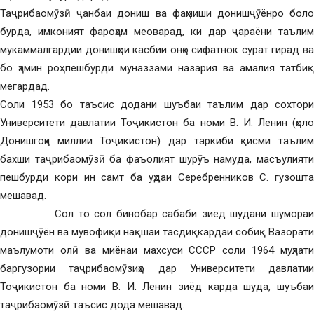
Таҷрибаомӯзӣ ҷанбаи дониш ва фаҳмиши донишҷӯёнро боло
бурда, имконият фароҳам меоварад, ки дар ҷараёни таълим
мукаммалгардии донишҳои касбии онҳо сифатнок сурат гирад ва
бо ҳамин роҳ пешбурди муназзами назария ва амалия татбиқ
мегардад.
Соли 1953 бо таъсис додани шуъбаи таълим дар сохтори
Университети давлатии Тоҷикистон ба номи В. И. Ленин (ҳоло
Донишгоҳи миллии Тоҷикистон) дар таркиби қисми таълим
бахши таҷрибаомӯзӣ ба фаъолият шурӯъ намуда, масъулияти
пешбурди кори ин самт ба уҳдаи Серебренников С. гузошта
мешавад.
Сол то сол бинобар сабаби зиёд шудани шумораи
донишҷӯён ва мувофиқи нақшаи тасдиқкардаи собиқ Вазорати
маълумоти олӣ ва миёнаи махсуси СССР соли 1964 муҳлати
баргузории таҷрибаомӯзиҳо дар Университети давлатии
Тоҷикистон ба номи В. И. Ленин зиёд карда шуда, шуъбаи
таҷрибаомӯзӣ таъсис дода мешавад.