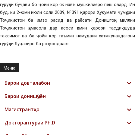
гурӯҳҳои буҷавӣ бо ҷойи кор як навъ мушкилиеро пеш овард. Ин
буд, ки 2-юми июли соли 2009, №391 қарори Ҳукумати ҷумҳурии
Тоҷикистон ба имзо расид ва раёсати Донишгоҳи миллии
Тоҷикистон ҳамасола дар асоси ҳамин қарори тасдиқшуда
тақсимот ва ба ҷойи кор таъмин намудани хатмкунандагони
гурӯҳҳои буҷавиро ба роҳ мондааст.
Меню
Барои довталабон
Барои донишҷӯён
Магистрантҳо
Докторантураи Ph.D