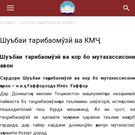
Ба аввал
Шуъбаи таҷрибаомӯзӣ ва КМҶ
Шуъбаи таҷрибаомӯзӣ ва КМҶ
Шуъбаи таҷрибаомӯзӣ ва кор бо мутахассисони
ҷавон
Сардори Шуъбаи таҷрибаомӯзӣ ва кор бо мутахассисони
ҷавон – н.и.ҳ Ғаффорзода Илёс Ғаффор
Дар Донишгоҳи миллии Тоҷикистон машғулиятҳои назариявӣ
пайваста бо таҷрибаомӯзиҳои таълимию омӯзгорӣ, истеҳсолию
пешаздипломӣ пеш бурда мешаванд. Аз ин ҷост, ки
таҷрибаомӯзӣ як қисмати муҳимми ҷараёни таълим маҳсуб
гардида, дар тайёр кардани донишҷӯён ҳамчун мутахассис
аҳамияти бузург дорад.