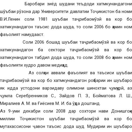
Баробари зиёд шудани теъдоди хатмкунандагони
шӯъбаи рӯзона дар Университети давлатии Тоҷикистон ба номи
В.И.Ленин соли 1981 шуъбаи таҷрибаомӯзӣ ва кор бо
хатмкунандагон таъсис дода шуда, то соли 2006 бо ҳамин ном
фаъолият намудааст.
Соли 2006 бошад шуъбаи таҷрибаомӯзӣ ва кор бо
хатмкунандагон ба сектори таҷрибаомӯзӣ ва кор бо
хатмкунандагон табдил дода шуда, то соли 2008 бо ҳамин ном
фаъолияти худро давом медиҳад.
Аз солҳои аввали фаъолият ва таъсиси шуъбаи
таҷрибаомӯзӣ ва кор бо хатмкунандагон роҳбарии ин шуъбаро
як идда устодони варзидаву олимони шинохтаи ҷумҳурӣ, аз
ҷумла Серебренников С., Зайдов П. З., Бойматова Л. Ш.,
Миралиев А. М. ва Ғиёсиев М. И. ба ӯҳда доштанд.
Аз 9-уми декабри соли 2008 дар сохтори нави Донишгоҳи
миллии Тоҷикистон шуъбаи таҷрибаомӯзӣ ва кор бо
мутахассисони ҷавон таъсис дода шуд. Мудирии ин шуъбаро