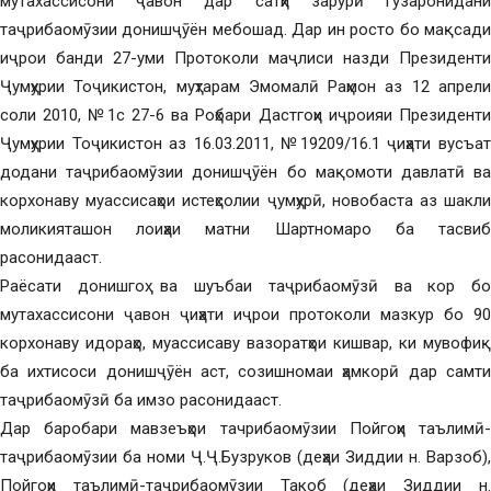
мутахассисони ҷавон дар сатҳи зарурӣ гузаронидани
таҷрибаомӯзии донишҷӯён мебошад. Дар ин росто бо мақсади
иҷрои банди 27-уми Протоколи маҷлиси назди Президенти
Ҷумҳурии Тоҷикистон, муҳтарам Эмомалӣ Раҳмон аз 12 апрели
соли 2010, №1с 27-6 ва Роҳбари Дастгоҳи иҷроияи Президенти
Ҷумҳурии Тоҷикистон аз 16.03.2011, №19209/16.1 ҷиҳати вусъат
додани таҷрибаомӯзии донишҷӯён бо мақомоти давлатӣ ва
корхонаву муассисаҳои истеҳсолии ҷумҳурӣ, новобаста аз шакли
моликияташон лоиҳаи матни Шартномаро ба тасвиб
расонидааст.
Раёсати донишгоҳ ва шуъбаи таҷрибаомӯзӣ ва кор бо
мутахассисони ҷавон ҷиҳати иҷрои протоколи мазкур бо 90
корхонаву идораҳо, муассисаву вазоратҳои кишвар, ки мувофиқ
ба ихтисоси донишҷӯён аст, созишномаи ҳамкорӣ дар самти
таҷрибаомӯзӣ ба имзо расонидааст.
Дар баробари мавзеъҳои тачрибаомӯзии Пойгоҳи таълимӣ-
таҷрибаомӯзии ба номи Ҷ.Ҷ.Бузруков (деҳаи Зиддии н. Варзоб),
Пойгоҳи таълимӣ-таҷрибаомӯзии Такоб (деҳаи Зиддии н.