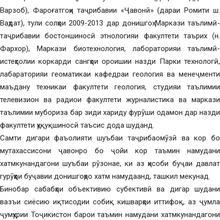
Варзоб), Фароғатгоҳи таҷрибавии «Ҷавонӣ» (дараи Ромити ш.
Ваҳдат), тули солҳои 2009-2013 дар донишгоҳ Маркази таълимӣ-
таҷрибавии бостоншиносӣ этнологияи факултети таърих (н.
Фархор), Маркази биотехнология, лабораторияи таълимӣ-
истеҳсолии коркарди сангҳои ороишии назди Парки технологӣ,
лабараторияи геоматикаи кафедраи геология ва менеҷменти
маъдану техникаи факултети геология, студияи таълимии
телевизион ва радиои факултети журналистика ва маркази
таълимии мубориза бар зиди хариду фурӯши одамон дар назди
факултети ҳуқуқшиносӣ таъсис дода шуданд.
Самти дигари фаъолияти шуъбаи таҷрибаомӯзӣ ва кор бо
мутахассисони ҷавонро бо ҷойи кор таъмин намудани
хатмкунандагони шуъбаи рӯзонае, ки аз ҳисоби буҷаи давлат
гурӯҳҳои буҷавии донишгоҳро хатм намудаанд, ташкил мекунад.
Бинобар сабабҳои объективию субективӣ ва дигар шудани
вазъи сиёсию иқтисодии собиқ кишварҳои иттифоқ, аз ҷумла
ҷумҳурии Тоҷикистон барои таъмин намудани хатмкунандагони