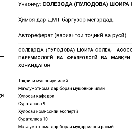
Унвонҷӯ:
СОЛЕҲЗОДА (ПУЛОДОВА) ШОИРА 
Ҳимоя дар ДМТ баргузор мегардад.
Автореферат (вариантҳои тоҷикӣ ва русӣ)
СОЛЕҲЗОДА (ПУЛОДОВА) ШОИРА СОЛЕҲ –
АСОСҲ
ПАРЕМИОЛОГӢ ВА ФРАЗЕОЛОГӢ ВА МАВҚЕИ 
ХОНАНДАГОН
Тақризи мушовири илмӣ
Маълумотнома дар бораи мушовири илмӣ
ҲӢ
Хулосаи кафедра
Суратҷаласа 9
Хулосаи комиссияи экспертӣ
Суратҷаласа 10
Маълумотнома дар бораи муқарризони расмӣ