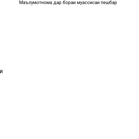
Маълумотнома дар бораи муассисаи пешбар
И
И