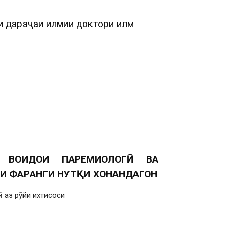
и дараҷаи илмии доктори илм
 ВОҲИДҲОИ ПАРЕМИОЛОГӢ ВА
ДИ ФАРҲАНГИ НУТҚИ ХОНАНДАГОН
 аз рӯйи ихтисоси