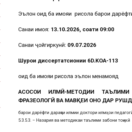
Эълон оид ба ҳимояи рисола барои дарёфт
Санаи ҳимоя:
13.10.2026, соати 09:00
Санаи ҷойгиркунӣ:
09.07.2026
Шурои диссертатсионии 6D.KOA-113
оид ба ҳимояи рисола эълон менамояд
АСОСҲОИ ИЛМӢ-МЕТОДИИ ТАЪЛИМИ
ФРАЗЕОЛОГӢ ВА МАВҚЕИ ОНҲО ДАР РУШ
барои дарёфти дараҷаи илмии доктори илмҳои педагогӣ
5.3.5.3. – Назария ва методикаи таълими забони тоҷикӣ