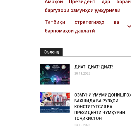
Амрҳои Президент дар бораи
баргузори озмунҳои ҷумҳуриявӣ
Татбиқи стратегияҳо ва
барномаҳои давлатӣ
Эълонҳо
ДИҚҚАТ! ДИҚҚАТ! ДИҚҚАТ!
28.11.2025
ОЗМУНИ УМУМИДОНИШГО
БАХШИДА БА РӮЗҲОИ
КОНСТИТУТСИЯ ВА
ПРЕЗИДЕНТИ ҶУМҲУРИИ
ТОҶИКИСТОН
24.10.2025