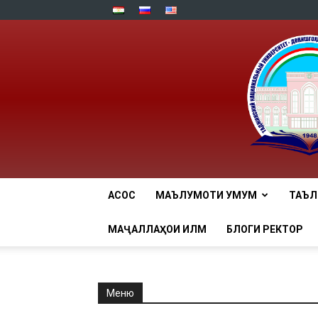
АСОСӢ
МАЪЛУМОТИ УМУМӢ
ТАЪ
МАҶАЛЛАҲОИ ИЛМӢ
БЛОГИ РЕКТОР
Меню