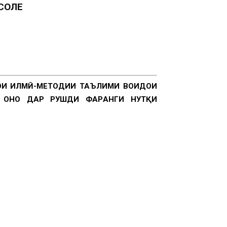
СОЛЕҲ
ОИ ИЛМӢ-МЕТОДИИ ТАЪЛИМИ ВОҲИДҲОИ
ОНҲО ДАР РУШДИ ФАРҲАНГИ НУТҚИ