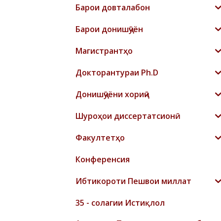
Барои довталабон
Барои донишҷӯён
Магистрантҳо
Докторантураи Ph.D
Донишҷӯёни хориҷӣ
Шyроҳои диссертатсионӣ
Факултетҳо
Конференсия
Ибтикороти Пешвои миллат
35 - солагии Истиқлол