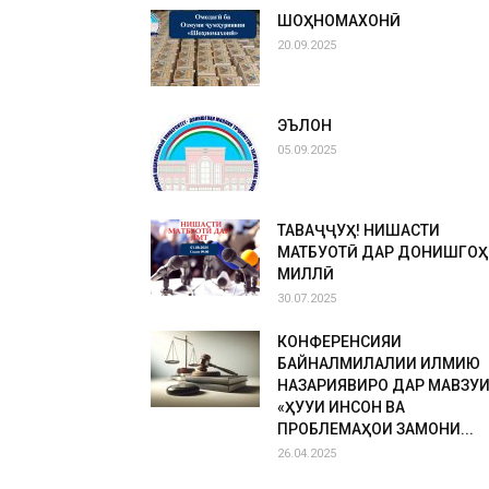
ШОҲНОМАХОНӢ
20.09.2025
ЭЪЛОН
05.09.2025
ТАВАҶҶУҲ! НИШАСТИ
МАТБУОТӢ ДАР ДОНИШГОҲ
МИЛЛӢ
30.07.2025
КОНФЕРЕНСИЯИ
БАЙНАЛМИЛАЛИИ ИЛМИЮ
НАЗАРИЯВИРО ДАР МАВЗУ
«ҲУҚУҚИ ИНСОН ВА
ПРОБЛЕМАҲОИ ЗАМОНИ...
26.04.2025