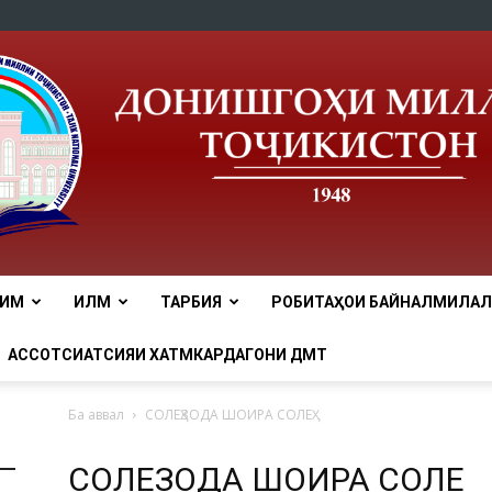
ЛИМ
ИЛМ
ТАРБИЯ
РОБИТАҲОИ БАЙНАЛМИЛАЛӢ
tnu
АССОТСИАТСИЯИ ХАТМКАРДАГОНИ ДМТ
Ба аввал
СОЛЕҲЗОДА ШОИРА СОЛЕҲ
СОЛЕҲЗОДА ШОИРА СОЛЕҲ