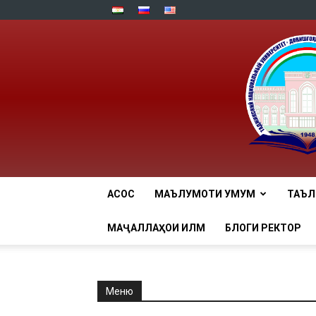
АСОСӢ
МАЪЛУМОТИ УМУМӢ
ТАЪ
МАҶАЛЛАҲОИ ИЛМӢ
БЛОГИ РЕКТОР
Меню