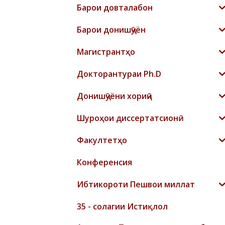
Барои довталабон
Барои донишҷӯён
Магистрантҳо
Докторантураи Ph.D
Донишҷӯёни хориҷӣ
Шyроҳои диссертатсионӣ
Факултетҳо
Конференсия
Ибтикороти Пешвои миллат
35 - солагии Истиқлол