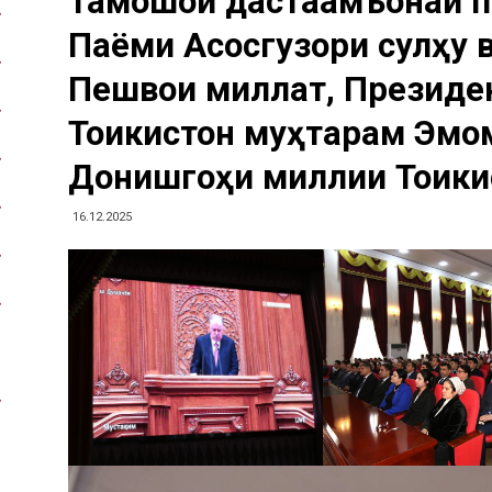
Тамошои дастаҷамъонаи 
Паёми Асосгузори сулҳу 
Пешвои миллат, Президе
Тоҷикистон муҳтарам Эмо
Донишгоҳи миллии Тоҷики
16.12.2025