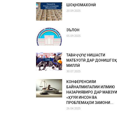
ШОҲНОМАХОНӢ
20.09.2025
ЭЪЛОН
05.09.2025
ТАВАҶҶУҲ! НИШАСТИ
МАТБУОТӢ ДАР ДОНИШГОҲ
МИЛЛӢ
30.07.2025
КОНФЕРЕНСИЯИ
БАЙНАЛМИЛАЛИИ ИЛМИЮ
НАЗАРИЯВИРО ДАР МАВЗУ
«ҲУҚУҚИ ИНСОН ВА
ПРОБЛЕМАҲОИ ЗАМОНИ...
26.04.2025