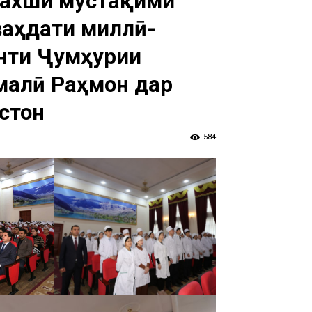
пахши мустақими
ваҳдати миллӣ-
нти Ҷумҳурии
малӣ Раҳмон дар
стон
584