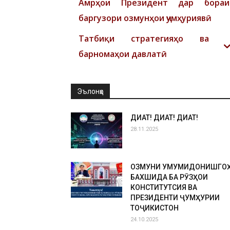
Амрҳои Президент дар бораи
баргузори озмунҳои ҷумҳуриявӣ
Татбиқи стратегияҳо ва
барномаҳои давлатӣ
Эълонҳо
ДИҚҚАТ! ДИҚҚАТ! ДИҚҚАТ!
28.11.2025
ОЗМУНИ УМУМИДОНИШГО
БАХШИДА БА РӮЗҲОИ
КОНСТИТУТСИЯ ВА
ПРЕЗИДЕНТИ ҶУМҲУРИИ
ТОҶИКИСТОН
24.10.2025