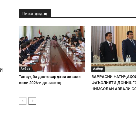
Писандидаҳо
Ахбор
Ахбор
И
Таваҷҷуҳ ба дастовардҳои аввали
БАРРАСИИ НАТИҶАҲО
соли 2026-и донишгоҳ
ФАЪОЛИЯТИ ДОНИШГ
НИМСОЛАИ АВВАЛИ СО
И