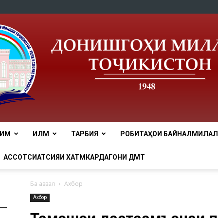
ЛИМ
ИЛМ
ТАРБИЯ
РОБИТАҲОИ БАЙНАЛМИЛАЛӢ
tnu
АССОТСИАТСИЯИ ХАТМКАРДАГОНИ ДМТ
Ба аввал
Ахбор
Ахбор