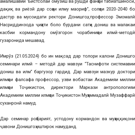
амалишавии “Бистсолаи омӯзиш ва рушди фанҳои табиатшиносӣ,
дақиқ ва риёзӣ дар соҳаи илму маориф”, солҳои 2020-2040 бо
дастур ва мусоидати ректори Донишгоҳ, профессор Эмомалӣ
Насриддинзода ҷиҳати боло бурдани сатҳи дониш ва малакаи
касбии кормандону омӯзгорон чорабиниҳои илмӣ-методӣ
гузаронида мешавад.
Имрӯз (21.05.2024) бо ин мақсад дар толори калони Донишгоҳ
семинари илмӣ – методӣ дар мавзуи “Таснифоти системавии
дониш ва илм” баргузор гардид. Дар мавзуи мазкур доктори
илмҳои фалсафа профессор, узви вобастаи Академияи миллии
илмҳои Тоҷикистон, директори Маркази антропологияи
Академияи миллии илмҳои Тоҷикистон Муҳаммадалӣ Музаффарӣ
суханронӣ намуд.
Дар семинар роҳбарият, устодону кормандон ва муҳаққиқони
ҷавони Донишгоҳ иштирок намуданд.