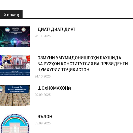
Эълонҳо
ДИҚҚАТ! ДИҚҚАТ! ДИҚҚАТ!
28.11.2025
ОЗМУНИ УМУМИДОНИШГОҲӢ БАХШИДА
БА РӮЗҲОИ КОНСТИТУТСИЯ ВА ПРЕЗИДЕНТИ
ҶУМҲУРИИ ТОҶИКИСТОН
24.10.2025
ШОҲНОМАХОНӢ
20.09.2025
ЭЪЛОН
05.09.2025