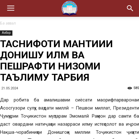
Ба аввал
Ахбор
ТАСНИФОТИ МАНТИҚИИ
ДОНИШУ ИЛМ ВА
ПЕШРАФТИ НИЗОМИ
ТАЪЛИМУ ТАРБИЯ
585
21.05.2024
Дар робита ба амалишавии сиёсати маорифпарваронаи
Асосгузори сулҳу ваҳдати миллӣ – Пешвои миллат, Президенти
Ҷумҳурии Тоҷикистон муҳтарам Эмомалӣ Раҳмон дар самти ба
даст овардани натиҷаҳои назарраси илму истеҳсолот ва иҷрои
Нақша-чорабиниҳои Донишгоҳи миллии Тоҷикистон ҷиҳати