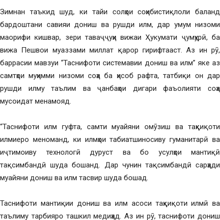
Зимнан таъкид шуд, ки тайи солҳои соҳибистиқлоли баланд
бардоштани савияи дониш ва рушди илм, дар умум низоми
маорифи кишвар, зери таваҷҷуҳи вижаи Ҳукумати ҷумҳурӣ, ба
вижа Пешвои муаззами миллат қарор гирифтааст. Аз ин рӯ,
баррасии мавзуи “Таснифоти системавии дониш ва илм” яке аз
самтҳои муҳимми низоми соҳа ба ҳисоб рафта, татбиқи он дар
рушди илму таълим ва ҷанбаҳои дигари фаъолияти соҳа
мусоидат менамояд.
“Таснифоти илм гуфта, самти муайяни омӯзиш ва таҳқиқоти
илмиеро меноманд, ки илмҳои табиатшиносиву гуманитарӣ ва
иҷтимоиву технологӣ дуруст ва бо усулҳои мантиқӣ
тақсимбандӣ шуда бошанд. Дар чунин тақсимбандӣ сарҳади
муайяни дониш ва илм тасвир шуда бошад.
Таснифоти мантиқии дониш ва илм асоси таҳқиқоти илмӣ ва
таълиму тарбияро ташкил медиҳад. Аз ин рӯ, таснифоти дониш