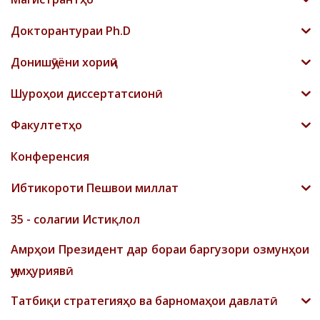
Докторантураи Ph.D
Донишҷӯёни хориҷӣ
Шyроҳои диссертатсионӣ
Факултетҳо
Конференсия
Ибтикороти Пешвои миллат
35 - солагии Истиқлол
Амрҳои Президент дар бораи баргузори озмунҳои
ҷумҳуриявӣ
Татбиқи стратегияҳо ва барномаҳои давлатӣ