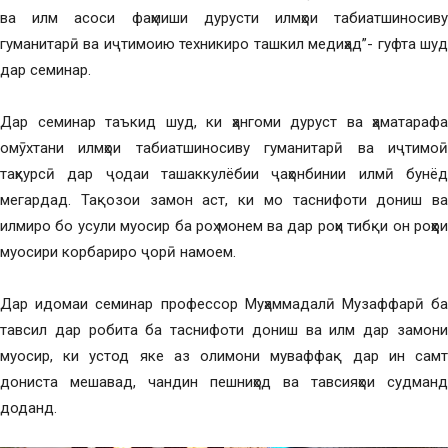
ва илм асоси фаҳмиши дурусти илмҳои табиатшиносиву
гуманитарӣ ва иҷтимоию техникиро ташкил медиҳад”- гуфта шуд
дар семинар.
Дар семинар таъкид шуд, ки ҳангоми дуруст ва ҳаматарафа
омӯхтани илмҳои табиатшиносиву гуманитарӣ ва иҷтимоӣ
таҳкурсӣ дар ҷодаи ташаккулёбии ҷаҳонбинии илмӣ бунёд
мегардад. Тақозои замон аст, ки мо таснифоти дониш ва
илмиро бо усули муосир ба роҳ монем ва дар роҳи тибқи он роҳҳои
муосири корбариро ҷорӣ намоем.
Дар идомаи семинар профессор Муҳаммадалӣ Музаффарӣ ба
тавсил дар робита ба таснифоти дониш ва илм дар замони
муосир, ки устод яке аз олимони муваффақ дар ин самт
дониста мешавад, чандин пешниҳод ва тавсияҳои судманд
доданд.