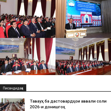
Писандидаҳо
Таваҷҷуҳ ба дастовардҳои аввали соли
2026-и донишгоҳ