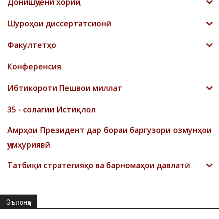
Донишҷӯёни хориҷӣ
Шyроҳои диссертатсионӣ
Факултетҳо
Конференсия
Ибтикороти Пешвои миллат
35 - солагии Истиқлол
Амрҳои Президент дар бораи баргузори озмунҳои
ҷумҳуриявӣ
Татбиқи стратегияҳо ва барномаҳои давлатӣ
Эълонҳо