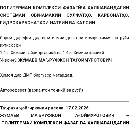
ПОЛИТЕРМАИ КОМПЛЕКСИ ФАЗАГӢ ВА ҲАЛШАВАНДАГИИ
СИСТЕМАИ ОБӢ-НАМАКИИ СУЛФАТҲО, КАРБОНАТҲО,
ГИДРОКАРБОНАТҲОИ НАТРИЙ ВА КАЛСИЙ
барои дарёфти дараҷаи илмии доктори илмҳои химия аз рӯйи
ихтисосҳои
1.4.2. Химияи ғайриорганикӣ ва 1.4.5. Химияи физикӣ
Унвонҷӯ:
ЖУМАЕВ МАЪРУФЖОН ТАҒОЙМУРОТОВИЧ
Ҳимоя дар ДМТ баргузор мегардад.
Автореферат (вариантҳои тоҷикӣ ва русӣ)
Таърихи ҷойгиркунии рисола: 17.02.2026
ЖУМАЕВ МАЪРУФЖОН ТАҒОЙМУРОТОВИЧ –
ПОЛИТЕРМАИ КОМПЛЕКСИ ФАЗАГӢ ВА ҲАЛШАВАНДАГИИ