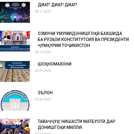
ДИҚҚАТ! ДИҚҚАТ! ДИҚҚАТ!
28.11.2025
ОЗМУНИ УМУМИДОНИШГОҲӢ БАХШИДА
БА РӮЗҲОИ КОНСТИТУТСИЯ ВА ПРЕЗИДЕНТИ
ҶУМҲУРИИ ТОҶИКИСТОН
24.10.2025
ШОҲНОМАХОНӢ
20.09.2025
ЭЪЛОН
05.09.2025
ТАВАҶҶУҲ! НИШАСТИ МАТБУОТӢ ДАР
ДОНИШГОҲИ МИЛЛӢ