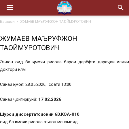
Ба аввал
ЖУМАЕВ МАЪРУФЖОН ТАҒОЙМУРОТОВИЧ
ЖУМАЕВ МАЪРУФЖОН
ТАҒОЙМУРОТОВИЧ
Эълон оид ба ҳимояи рисола барои дарёфти дараҷаи илмии
доктори илм
Санаи ҳимоя: 28.05.2026, соати 13:00
Санаи ҷойгиркунӣ:
17.02.2026
Шурои диссертатсионии 6D.KOA-010
оид ба ҳимояи рисола эълон менамояд