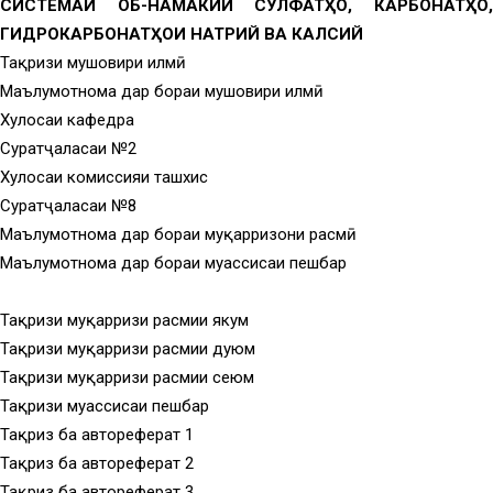
СИСТЕМАИ ОБӢ-НАМАКИИ СУЛФАТҲО, КАРБОНАТҲО,
ГИДРОКАРБОНАТҲОИ НАТРИЙ ВА КАЛСИЙ
Тақризи мушовири илмӣ
Маълумотнома дар бораи мушовири илмӣ
Хулосаи кафедра
Суратҷаласаи №2
Хулосаи комиссияи ташхис
Суратҷаласаи №8
Маълумотнома дар бораи муқарризони расмӣ
Маълумотнома дар бораи муассисаи пешбар
Тақризи муқарризи расмии якум
Тақризи муқарризи расмии дуюм
Тақризи муқарризи расмии сеюм
Тақризи муассисаи пешбар
Тақриз ба автореферат 1
Тақриз ба автореферат 2
Тақриз ба автореферат 3