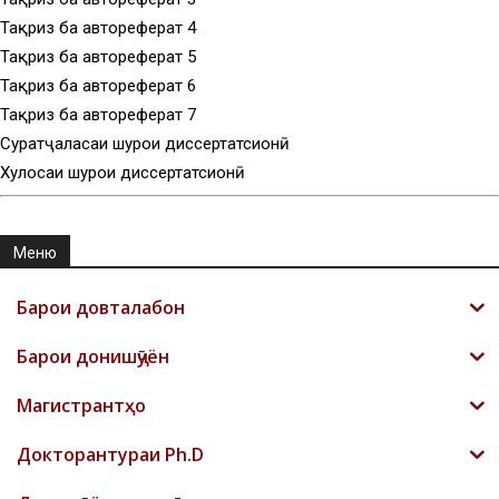
Тақриз ба автореферат 4
Тақриз ба автореферат 5
Тақриз ба автореферат 6
Тақриз ба автореферат 7
Суратҷаласаи шурои диссертатсионӣ
Хулосаи шурои диссертатсионӣ
Меню
Барои довталабон
Барои донишҷӯён
Магистрантҳо
Докторантураи Ph.D