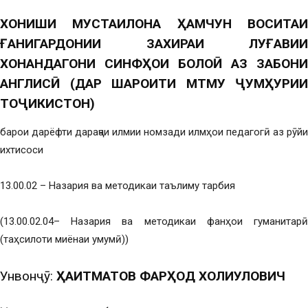
ХОНИШИ МУСТАҚИЛОНА ҲАМЧУН ВОСИТАИ
ҒАНИГАРДОНИИ ЗАХИРАИ ЛУҒАВИИ
ХОНАНДАГОНИ СИНФҲОИ БОЛОӢ АЗ ЗАБОНИ
АНГЛИСӢ (ДАР ШАРОИТИ МТМУ ҶУМҲУРИИ
ТОҶИКИСТОН)
барои дарёфти дараҷаи илмии номзади илмҳои педагогӣ аз рӯйи
ихтисоси
13.00.02 – Назария ва методикаи таълиму тарбия
(13.00.02.04– Назария ва методикаи фанҳои гуманитарӣ
(таҳсилоти миёнаи умумӣ))
Унвонҷӯ:
ҲАИТМАТОВ ФАРҲОД ХОЛИҚУЛОВИЧ