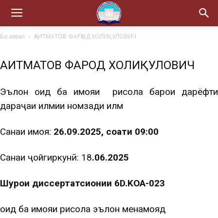
Ба аввал
ҲАИТМАТОВ ФАРҲОД ХОЛИҚУЛОВИЧ
ҲАИТМАТОВ ФАРҲОД ХОЛИҚУЛОВИЧ
Эълон оид ба ҳимояи рисола барои дарёфти
дараҷаи илмии номзади илм
Санаи ҳимоя:
26.09.2025, соати 09:00
Санаи ҷойгиркунӣ: 18
.06.2025
Шурои диссертатсионии 6D.KOA-023
оид ба ҳимояи рисола эълон менамояд