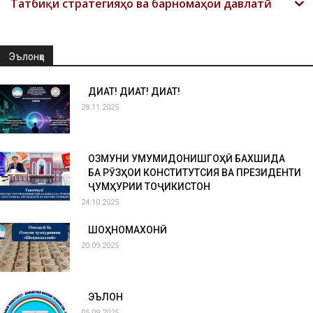
Татбиқи стратегияҳо ва барномаҳои давлатӣ
Эълонҳо
ДИҚҚАТ! ДИҚҚАТ! ДИҚҚАТ!
28.11.2025
ОЗМУНИ УМУМИДОНИШГОҲӢ БАХШИДА
БА РӮЗҲОИ КОНСТИТУТСИЯ ВА ПРЕЗИДЕНТИ
ҶУМҲУРИИ ТОҶИКИСТОН
24.10.2025
ШОҲНОМАХОНӢ
20.09.2025
ЭЪЛОН
05.09.2025