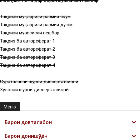
Маълумотнома дар бораи муассисаи пешбар
Тақризи муқарризи расмии якум
Тақризи муқарризи расмии дуюм
Тақризи муассисаи пешбар
Тақриз ба автореферат 1
Тақриз ба автореферат 2
Тақриз ба автореферат 3
Тақриз ба автореферат 4
Суратҷаласаи шурои диссертатсионӣ
Хулосаи шурои диссертатсионӣ
Меню
Барои довталабон
Барои донишҷӯён