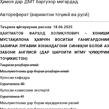
Ҳимоя дар ДМТ баргузор мегардад.
Автореферат (вариантҳои тоҷикӣ ва русӣ)
Таърихи ҷойгиркунии рисола: 18.06.2025
ҲАИТМАТОВ ФАРҲОД ХОЛИҚУЛОВИЧ –
ХОНИШИ
МУСТАҚИЛОНА ҲАМЧУН ВОСИТАИ ҒАНИГАРДОНИИ
ЗАХИРАИ ЛУҒАВИИ ХОНАНДАГОНИ СИНФҲОИ БОЛОӢ АЗ
ЗАБОНИ АНГЛИСӢ (ДАР ШАРОИТИ МТМУ ҶУМҲУРИИ
ТОҶИКИСТОН)
Тақризи роҳбари илмӣ
Маълумотнома дар бораи роҳбари илмӣ
Хулосаи кафедра
Суратҷаласа 40
Хулосаи комиссияи экспертӣ
Суратҷаласа 41
Маълумотнома дар бораи муқарризони расмӣ