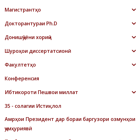
Магистрантҳо
Докторантураи Ph.D
Донишҷӯёни хориҷӣ
Шyроҳои диссертатсионӣ
Факултетҳо
Конференсия
Ибтикороти Пешвои миллат
35 - солагии Истиқлол
Амрҳои Президент дар бораи баргузори озмунҳои
ҷумҳуриявӣ