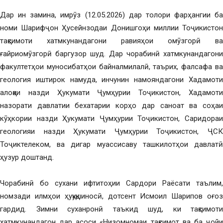
Дар ин замина, имрӯз (12.05.2026) дар толори фарҳангии ба
номи Шарифҷон Ҳусейнзодаи Донишгоҳи миллии Тоҷикистон
тақсимоти хатмкунандагони равияҳои омӯзгорӣ ва
ғайриомӯзгорӣ баргузор шуд. Дар чорабинӣ хатмкунандагони
факултетҳои муносибатҳои байналмилалӣ, таърих, фалсафа ва
геология иштирок намуда, инчунин намояндагони Хадамоти
алоқаи назди Ҳукумати Ҷумҳурии Тоҷикистон, Хадамоти
назорати давлатии бехатарии корҳо дар саноат ва соҳаи
кӯҳкории назди Ҳукумати Ҷумҳурии Тоҷикистон, Саридораи
геологияи назди Ҳукумати Ҷумҳурии Тоҷикистон, ҶСК
Тоҷиктелеком, ва дигар муассисаву ташкилотҳои давлатӣ
ҳузур доштанд.
Чорабинӣ бо сухани ифтитоҳии Сардори Раёсати таълим,
номзади илмҳои ҳуқуқшиносӣ, дотсент Исмоил Шарипов оғоз
гардид. Зимни суханронӣ таъкид шуд, ки тақсимоти
хатмкунандагон дар асоси «Низомномаи тақсимот ва ба ҷойи