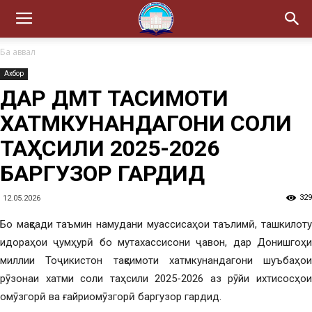
Ба аввал
Ахбор
ДАР ДМТ ТАҚСИМОТИ
ХАТМКУНАНДАГОНИ СОЛИ
ТАҲСИЛИ 2025-2026
БАРГУЗОР ГАРДИД
329
12.05.2026
Бо мақсади таъмин намудани муассисаҳои таълимӣ, ташкилоту
идораҳои ҷумҳурӣ бо мутахассисони ҷавон, дар Донишгоҳи
миллии Тоҷикистон тақсимоти хатмкунандагони шуъбаҳои
рӯзонаи хатми соли таҳсили 2025-2026 аз рӯйи ихтисосҳои
омӯзгорӣ ва ғайриомӯзгорӣ баргузор гардид.