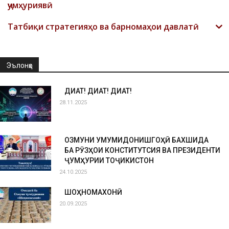
ҷумҳуриявӣ
Татбиқи стратегияҳо ва барномаҳои давлатӣ
Эълонҳо
ДИҚҚАТ! ДИҚҚАТ! ДИҚҚАТ!
28.11.2025
ОЗМУНИ УМУМИДОНИШГОҲӢ БАХШИДА
БА РӮЗҲОИ КОНСТИТУТСИЯ ВА ПРЕЗИДЕНТИ
ҶУМҲУРИИ ТОҶИКИСТОН
24.10.2025
ШОҲНОМАХОНӢ
20.09.2025