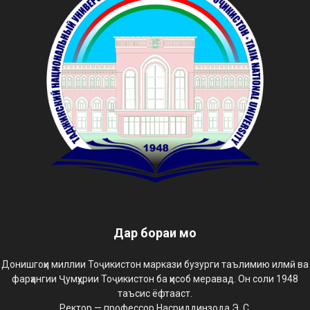
Дар бораи мо
Донишгоҳи миллии Тоҷикистон маркази бузурги таълимию илмӣ ва
фарҳангии Ҷумҳурии Тоҷикистон ба ҳисоб меравад. Он соли 1948
таъсис ёфтааст.
Ректор — профессор Насриддинзода Э. С.