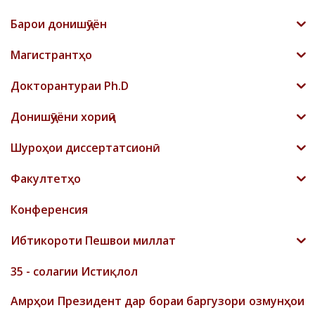
Барои донишҷӯён
Магистрантҳо
Докторантураи Ph.D
Донишҷӯёни хориҷӣ
Шyроҳои диссертатсионӣ
Факултетҳо
Конференсия
Ибтикороти Пешвои миллат
35 - солагии Истиқлол
Амрҳои Президент дар бораи баргузори озмунҳои