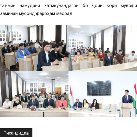
таъмин намудани хатмкунандагон бо ҷойи кори мувофиқ
заминаи мусоид фароҳам меорад.
Писандидаҳо