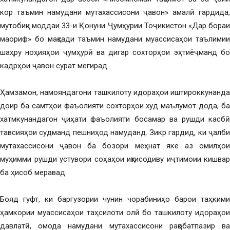
кор таъмин намудани мутахассисони ҷавон» амалӣ гардида,
мутобиқи моддаи 33-и Қонуни Ҷумҳурии Тоҷикистон «Дар бораи
маориф» бо мақсади таъмин намудани муассисаҳои таълимии
шаҳру ноҳияҳои ҷумҳурӣ ва дигар сохторҳои эҳтиёҷманд бо
кадрҳои ҷавон сурат мегирад.
Ҳамзамон, намояндагони ташкилоту идораҳои иштироккунанда
доир ба самтҳои фаъолияти сохторҳои худ маълумот дода, ба
хатмкунандагон ҷиҳати фаъолияти босамар ва рушди касбӣ
тавсияҳои судманд пешниҳод намуданд. Зикр гардид, ки ҷалби
мутахассисони ҷавон ба бозори меҳнат яке аз омилҳои
муҳимми рушди устувори соҳаҳои иқтисодиву иҷтимоии кишвар
ба ҳисоб меравад.
Бояд гуфт, ки баргузории чунин чорабиниҳо барои таҳкими
ҳамкории муассисаҳои таҳсилоти олӣ бо ташкилоту идораҳои
давлатӣ, омода намудани мутахассисони рақобатпазир ва