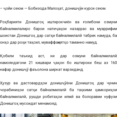
– ҷойи сеюм — Бобизода Малоҳат, донишҷӯи курси сеюм.
Роҳбарияти Донишгоҳ иштирокчиён ва ғолибони озмуни
байналмилалиро барои натиҷаҳои назаррас ва муаррифии
шоистаи Донишгоҳ дар сатҳи байналмилалӣ табрик намуда, ба
онҳо дар роҳи таҳсил, муваффақиятҳо таманно намуд.
Қобили таъкид аст, ки дар озмуни байналмилалӣ
намояндагони 21 кишвари ҷаҳон бо иштироки беш аз 160
нафар донишҷӯ фаъолона ширкат варзиданд.
Ҳузур ва дастовардҳои донишҷӯёни Донишгоҳ дар чунин
чорабиниҳои сатҳи байналмилалӣ ба таҳкими ҳамкориҳои
байналмилалӣ, рушди робитаҳои илмӣ ва болоравии нуфузи
Донишгоҳ мусоидат менамояд.