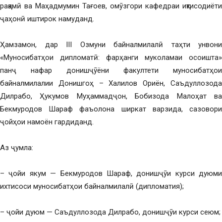
рақамӣ ва Маҳадмумин Тағоев, омӯзгори кафедраи иқтисодиёти
ҷаҳонӣ иштирок намуданд.
Ҳамзамон, дар III Озмуни байналмилалӣ таҳти унвони
«Муносибатҳои дипломатӣ: фарҳанги муколамаи осоишта»
панҷ нафар донишҷӯёни факултети муносибатҳои
байналмилалии Донишгоҳ – Халилов Ориён, Саъдуллозода
Дилрабо, Ҳукумов Муҳаммадҷон, Бобизода Малоҳат ва
Бекмуродов Шараф фаъолона ширкат варзида, сазовори
ҷойҳои намоён гардиданд.
Аз ҷумла:
– ҷойи якум — Бекмуродов Шараф, донишҷӯи курси дуюми
ихтисоси муносибатҳои байналмилалӣ (дипломатия);
– ҷойи дуюм — Саъдуллозода Дилрабо, донишҷӯи курси сеюм;