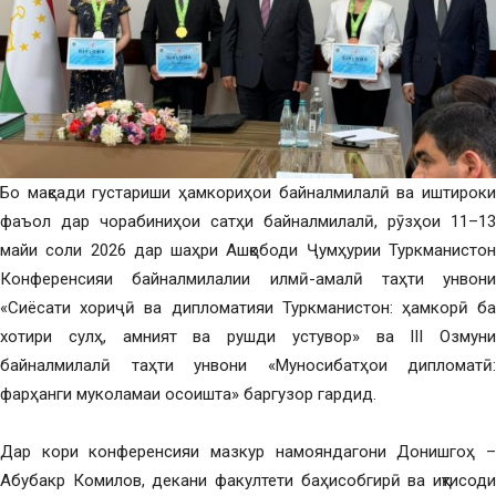
Бо мақсади густариши ҳамкориҳои байналмилалӣ ва иштироки
фаъол дар чорабиниҳои сатҳи байналмилалӣ, рӯзҳои 11–13
майи соли 2026 дар шаҳри Ашқободи Ҷумҳурии Туркманистон
Конференсияи байналмилалии илмӣ-амалӣ таҳти унвони
«Сиёсати хориҷӣ ва дипломатияи Туркманистон: ҳамкорӣ ба
хотири сулҳ, амният ва рушди устувор» ва III Озмуни
байналмилалӣ таҳти унвони «Муносибатҳои дипломатӣ:
фарҳанги муколамаи осоишта» баргузор гардид.
Дар кори конференсияи мазкур намояндагони Донишгоҳ –
Абубакр Комилов, декани факултети баҳисобгирӣ ва иқтисоди