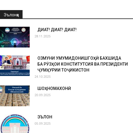
Эълонҳо
ДИҚҚАТ! ДИҚҚАТ! ДИҚҚАТ!
28.11.2025
ОЗМУНИ УМУМИДОНИШГОҲӢ БАХШИДА
БА РӮЗҲОИ КОНСТИТУТСИЯ ВА ПРЕЗИДЕНТИ
ҶУМҲУРИИ ТОҶИКИСТОН
24.10.2025
ШОҲНОМАХОНӢ
20.09.2025
ЭЪЛОН
05.09.2025