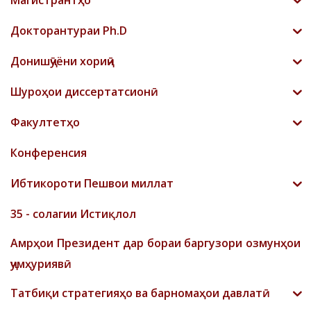
Магистрантҳо
Докторантураи Ph.D
Донишҷӯёни хориҷӣ
Шyроҳои диссертатсионӣ
Факултетҳо
Конференсия
Ибтикороти Пешвои миллат
35 - солагии Истиқлол
Амрҳои Президент дар бораи баргузори озмунҳои
ҷумҳуриявӣ
Татбиқи стратегияҳо ва барномаҳои давлатӣ