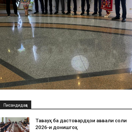
Писандидаҳо
Таваҷҷуҳ ба дастовардҳои аввали соли
2026-и донишгоҳ