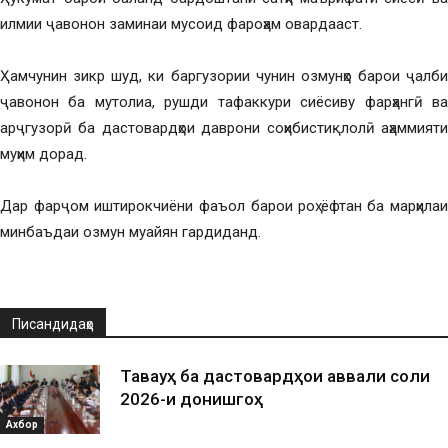
илмии ҷавонон заминаи мусоид фароҳам овардааст.
Ҳамчунин зикр шуд, ки баргузории чунин озмунҳо барои ҷалби
ҷавонон ба мутолиа, рушди тафаккури сиёсиву фарҳангӣ ва
арҷгузорӣ ба дастовардҳои даврони соҳибистиқлолӣ аҳаммияти
муҳим дорад.
Дар фарҷом иштирокчиёни фаъол барои роҳ ёфтан ба марҳилаи
минбаъдаи озмун муайян гардиданд.
Писандидаҳо
Таваҷҷуҳ ба дастовардҳои аввали соли
2026-и донишгоҳ
Ахбор