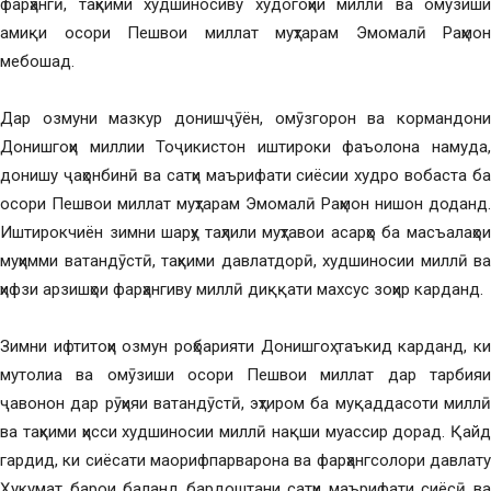
фарҳангӣ, таҳкими худшиносиву худогоҳии миллӣ ва омӯзиши
амиқи осори Пешвои миллат муҳтарам Эмомалӣ Раҳмон
мебошад.
Дар озмуни мазкур донишҷӯён, омӯзгорон ва кормандони
Донишгоҳи миллии Тоҷикистон иштироки фаъолона намуда,
донишу ҷаҳонбинӣ ва сатҳи маърифати сиёсии худро вобаста ба
осори Пешвои миллат муҳтарам Эмомалӣ Раҳмон нишон доданд.
Иштирокчиён зимни шарҳу таҳлили муҳтавои асарҳо ба масъалаҳои
муҳимми ватандӯстӣ, таҳкими давлатдорӣ, худшиносии миллӣ ва
ҳифзи арзишҳои фарҳангиву миллӣ диққати махсус зоҳир карданд.
Зимни ифтитоҳи озмун роҳбарияти Донишгоҳ таъкид карданд, ки
мутолиа ва омӯзиши осори Пешвои миллат дар тарбияи
ҷавонон дар рӯҳияи ватандӯстӣ, эҳтиром ба муқаддасоти миллӣ
ва таҳкими ҳисси худшиносии миллӣ нақши муассир дорад. Қайд
гардид, ки сиёсати маорифпарварона ва фарҳангсолори давлату
Ҳукумат барои баланд бардоштани сатҳи маърифати сиёсӣ ва