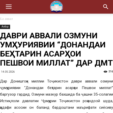
Ба аввал
Ахбор
ДАВРИ АВВАЛИ ОЗМУНИ
ҶУМҲУРИЯВИИ “ДОНАНДАИ
БЕҲТАРИН АСАРҲОИ
ПЕШВОИ МИЛЛАТ” ДАР ДМТ
316
14.05.2026
Дар Донишгоҳи миллии Тоҷикистон даври аввали озмуни
ҷумҳуриявии “Донандаи беҳтарин асарҳои Пешвои миллат”
баргузор гардид. Озмуни мазкур бахшида ба ҷашни 35-солагии
Истиқлоли давлатии Ҷумҳурии Тоҷикистон роҳандозӣ шуда,
ҳадафи асосии он баланд бардоштани маърифати сиёсиву