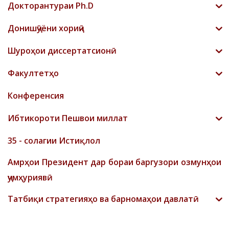
Докторантураи Ph.D
Донишҷӯёни хориҷӣ
Шyроҳои диссертатсионӣ
Факултетҳо
Конференсия
Ибтикороти Пешвои миллат
35 - солагии Истиқлол
Амрҳои Президент дар бораи баргузори озмунҳои
ҷумҳуриявӣ
Татбиқи стратегияҳо ва барномаҳои давлатӣ