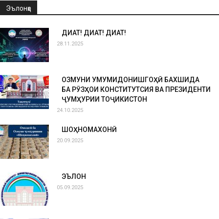
Эълонҳо
ДИҚҚАТ! ДИҚҚАТ! ДИҚҚАТ!
28.11.2025
ОЗМУНИ УМУМИДОНИШГОҲӢ БАХШИДА
БА РӮЗҲОИ КОНСТИТУТСИЯ ВА ПРЕЗИДЕНТИ
ҶУМҲУРИИ ТОҶИКИСТОН
24.10.2025
ШОҲНОМАХОНӢ
20.09.2025
ЭЪЛОН
05.09.2025