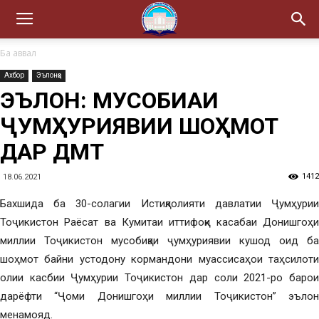
Ба аввал
Ахбор
Эълонҳо
ЭЪЛОН: МУСОБИҚАИ
ҶУМҲУРИЯВИИ ШОҲМОТ
ДАР ДМТ
1412
18.06.2021
Бахшида ба 30-солагии Истиқлолияти давлатии Ҷумҳурии
Тоҷикистон Раёсат ва Кумитаи иттифоқи касабаи Донишгоҳи
миллии Тоҷикистон мусобиқаи ҷумҳуриявии кушод оид ба
шоҳмот байни устодону кормандони муассисаҳои таҳсилоти
олии касбии Ҷумҳурии Тоҷикистон дар соли 2021-ро барои
дарёфти “Ҷоми Донишгоҳи миллии Тоҷикистон” эълон
менамояд.