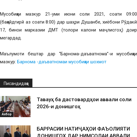
Мусобиқаи мазкур 21-уми июни соли 2021, соати 09:00
(бақайдгирӣ аз соати 8:00) дар шаҳри Душанбе, хиёбони Рӯдакӣ
17, бинои марказии ДМТ (толори калони маҷлисгоҳ) доир
мегардад.
Маълумоти бештар дар “Барнома-даъватнома”-и мусобиқаи
мазкур:
Барнома -даъватномаи мусобиқаи шохмот
Писандидаҳо
Таваҷҷуҳ ба дастовардҳои аввали соли
2026-и донишгоҳ
Ахбор
БАРРАСИИ НАТИҶАҲОИ ФАЪОЛИЯТИ
ДОНИШГОҲ ДАР НИМСОЛАИ АВВАЛИ