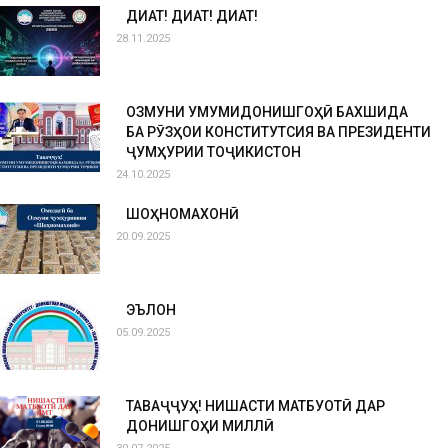
ДИҚҚАТ! ДИҚҚАТ! ДИҚҚАТ!
28.11.2025
ОЗМУНИ УМУМИДОНИШГОҲӢ БАХШИДА
БА РӮЗҲОИ КОНСТИТУТСИЯ ВА ПРЕЗИДЕНТИ
ҶУМҲУРИИ ТОҶИКИСТОН
24.10.2025
ШОҲНОМАХОНӢ
20.09.2025
ЭЪЛОН
05.09.2025
ТАВАҶҶУҲ! НИШАСТИ МАТБУОТӢ ДАР
ДОНИШГОҲИ МИЛЛӢ