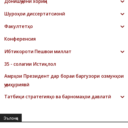
Донишҷӯёни хориҷӣ
Шyроҳои диссертатсионӣ
Факултетҳо
Конференсия
Ибтикороти Пешвои миллат
35 - солагии Истиқлол
Амрҳои Президент дар бораи баргузори озмунҳои
ҷумҳуриявӣ
Татбиқи стратегияҳо ва барномаҳои давлатӣ
Эълонҳо