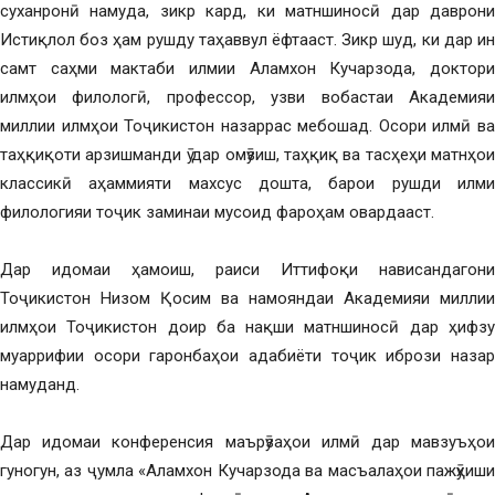
суханронӣ намуда, зикр кард, ки матншиносӣ дар даврони
Истиқлол боз ҳам рушду таҳаввул ёфтааст. Зикр шуд, ки дар ин
самт саҳми мактаби илмии Аламхон Кучарзода, доктори
илмҳои филологӣ, профессор, узви вобастаи Академияи
миллии илмҳои Тоҷикистон назаррас мебошад. Осори илмӣ ва
таҳқиқоти арзишманди ӯ дар омӯзиш, таҳқиқ ва тасҳеҳи матнҳои
классикӣ аҳаммияти махсус дошта, барои рушди илми
филологияи тоҷик заминаи мусоид фароҳам овардааст.
Дар идомаи ҳамоиш, раиси Иттифоқи нависандагони
Тоҷикистон Низом Қосим ва намояндаи Академияи миллии
илмҳои Тоҷикистон доир ба нақши матншиносӣ дар ҳифзу
муаррифии осори гаронбаҳои адабиёти тоҷик ибрози назар
намуданд.
Дар идомаи конференсия маърӯзаҳои илмӣ дар мавзуъҳои
гуногун, аз ҷумла «Аламхон Кучарзода ва масъалаҳои пажӯҳиши