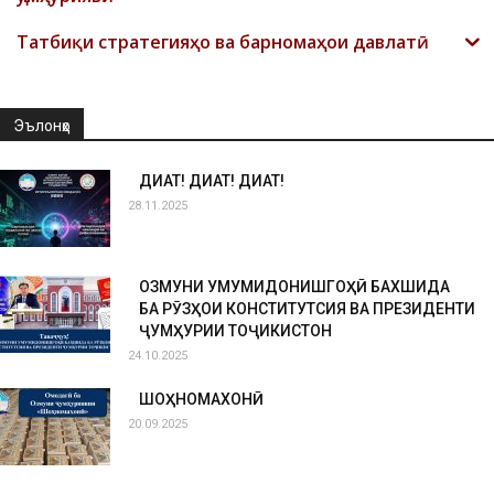
Татбиқи стратегияҳо ва барномаҳои давлатӣ
Эълонҳо
ДИҚҚАТ! ДИҚҚАТ! ДИҚҚАТ!
28.11.2025
ОЗМУНИ УМУМИДОНИШГОҲӢ БАХШИДА
БА РӮЗҲОИ КОНСТИТУТСИЯ ВА ПРЕЗИДЕНТИ
ҶУМҲУРИИ ТОҶИКИСТОН
24.10.2025
ШОҲНОМАХОНӢ
20.09.2025