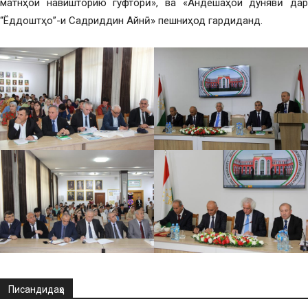
матнҳои навишторию гуфторӣ», ва «Андешаҳои дунявӣ дар
“Ёддоштҳо”-и Садриддин Айнӣ» пешниҳод гардиданд.
Писандидаҳо