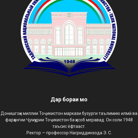
Дар бораи мо
Донишгоҳи миллии Тоҷикистон маркази бузурги таълимию илмӣ ва
фарҳангии Ҷумҳурии Тоҷикистон ба ҳисоб меравад. Он соли 1948
таъсис ёфтааст.
Ректор — профессор Насриддинзода Э. С.