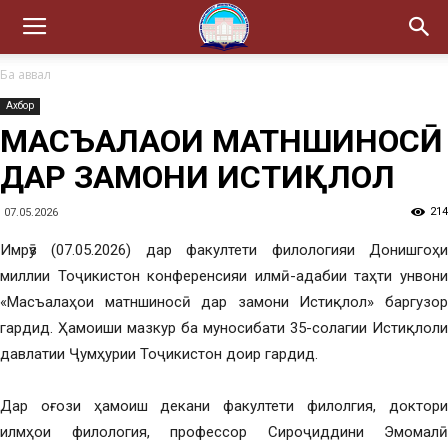
Ба аввал
Ахбор
МАСЪАЛАҲОИ МАТНШИНОСӢ
ДАР ЗАМОНИ ИСТИҚЛОЛ
214
07.05.2026
Имрӯз (07.05.2026) дар факултети филологияи Донишгоҳи
миллии Тоҷикистон конференсияи илмӣ-адабии таҳти унвони
«Масъалаҳои матншиносӣ дар замони Истиқлол» баргузор
гардид. Ҳамоиши мазкур ба муносибати 35-солагии Истиқлоли
давлатии Ҷумҳурии Тоҷикистон доир гардид.
Дар оғози ҳамоиш декани факултети филолгия, доктори
илмҳои филология, профессор Сироҷиддини Эмомалӣ