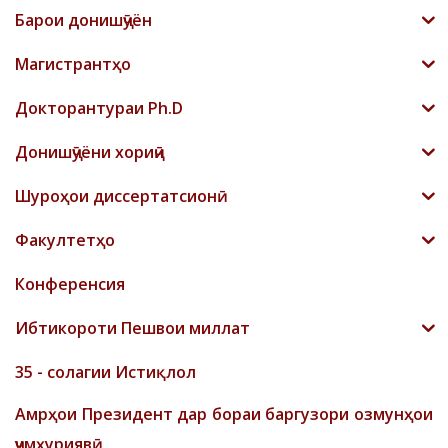
Барои донишҷӯён
Магистрантҳо
Докторантураи Ph.D
Донишҷӯёни хориҷӣ
Шyроҳои диссертатсионӣ
Факултетҳо
Конференсия
Ибтикороти Пешвои миллат
35 - солагии Истиқлол
Амрҳои Президент дар бораи баргузори озмунҳои
ҷумҳуриявӣ