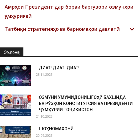
Амрҳои Президент дар бораи баргузори озмунҳои
ҷумҳуриявӣ
Татбиқи стратегияҳо ва барномаҳои давлатӣ
Эълонҳо
ДИҚҚАТ! ДИҚҚАТ! ДИҚҚАТ!
28.11.2025
ОЗМУНИ УМУМИДОНИШГОҲӢ БАХШИДА
БА РӮЗҲОИ КОНСТИТУТСИЯ ВА ПРЕЗИДЕНТИ
ҶУМҲУРИИ ТОҶИКИСТОН
24.10.2025
ШОҲНОМАХОНӢ
20.09.2025