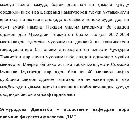
махсус зоҳир намуда, барои дастгирӣ ва ҳимояи ҳуқуқу
озодиҳои инсон ва шаҳрванд намегузорад гуруҳи муташакилли
ҷинояткор ва шахсони алоҳида ҳадафҳои нопоки худро дар ин
самт амалӣ намонд. Нақшаи миллии муқовимат ба савдои
одамон дар Ҷумҳурии Тоҷикистон барои солҳои 2022-2024
масъалаҳои гуногуни муқовимати давлатӣ ва ташкилотҳои
ғайридавлатиро ба танзим даповарда, он сиёсати Ҷумҳурии
Тоҷикистон дар самти муқовимат бо савдои одамонро муайян
менамояд. Маврид ба зикр аст, ки тибқи маълумоти Созмони
Миллали Муттаҳид дар ҷаҳон беш аз 40 миллион нафар
қурбонии савдои одамон гаштаанд ва ин навъи ҷиноят дар
миқёси ҷаҳон ҳамчун ҷинояти вазнин ва поймолкунандаи ҳуқуқу
озодиҳои инсон эътироф гардидааст.
Элмуродова Давлатби – ассистенти кафедраи кори
иҷтимоии факултети фалсафаи ДМТ