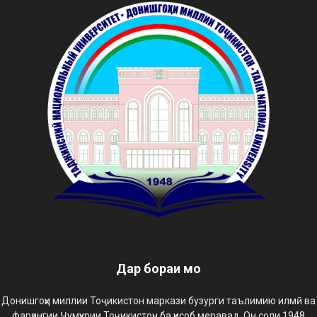
Дар бораи мо
Донишгоҳи миллии Тоҷикистон маркази бузурги таълимию илмӣ ва
фарҳангии Ҷумҳурии Тоҷикистон ба ҳисоб меравад. Он соли 1948