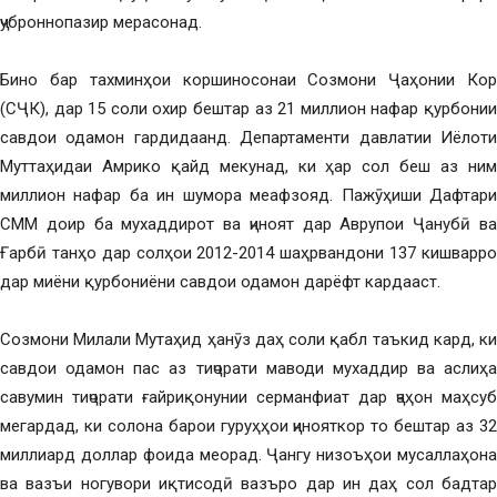
ҷуброннопазир мерасонад.
Бино бар тахминҳои коршиносонаи Созмони Ҷаҳонии Кор
(СҶК), дар 15 соли охир бештар аз 21 миллион нафар қурбонии
савдои одамон гардидаанд. Департаменти давлатии Иёлоти
Муттаҳидаи Амрико қайд мекунад, ки ҳар сол беш аз ним
миллион нафар ба ин шумора меафзояд. Пажӯҳиши Дафтари
СММ доир ба мухаддирот ва ҷиноят дар Аврупои Ҷанубӣ ва
Ғарбӣ танҳо дар солҳои 2012-2014 шаҳрвандони 137 кишварро
дар миёни қурбониёни савдои одамон дарёфт кардааст.
Созмони Милали Мутаҳид ҳанӯз даҳ соли қабл таъкид кард, ки
савдои одамон пас аз тиҷорати маводи мухаддир ва аслиҳа
савумин тиҷорати ғайриқонунии серманфиат дар ҷаҳон маҳсуб
мегардад, ки солона барои гуруҳҳои ҷинояткор то бештар аз 32
миллиард доллар фоида меорад. Ҷангу низоъҳои мусаллаҳона
ва вазъи ногувори иқтисодӣ вазъро дар ин даҳ сол бадтар