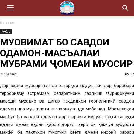
Ба аввал
Ахбор
МУҚОВИМАТ БО САВДОИ
ОДАМОН-МАСЪАЛАИ
МУБРАМИ ҶОМЕАИ МУОСИР
67
27.04.2026
Дар ҷаҳони муосир яке аз хатарҳои ҷиддие, ки дар баробари
терроризму эстремизм, сепаратизим, гардиши ғайриқонунии
маводи мухадир ва дигар таҳдидҳои геополитикӣ савдои
одамон низ мушкилоти нигаронкунанда мебошад. Масъалаҳои
марбут ба савдои одамон дар шароити имрӯза таҳти таваҷҷуҳи
ҷиддии ҷомеаи ҷаҳонӣ қарор дорад, зеро он ҳамчун зуҳуроти
манфӣ ба паҳлуҳои гуногуни ҳаёти ҷомеаи инсонӣ зарари