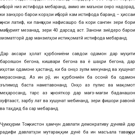
иҷборӣ низ истифода мебаранд, аммо ин маънои онро надорад,
ки занҳоро барои корҳои иҷборӣ кам истифода баранд – ҳиссаи
ҷинси латиф, ки панҷаҳои нафисашро ба кори сангин зери бори
маҷбурият мезанад, зери 40 дарсад аст. Занони зиёдеро барои
хизматгорӣ дар манзилҳои истиқоматӣ истифода мебаранд.
Дар аксари ҳолат қурбониёни савдои одамон дар муҳити
барояшон бегона, кишвари бегона ва ё шаҳри бегона, дар
иҳотаи одамоне ҳастанд, ки ба онҳо зулм мекунанд ва хушунат
мерасонанд. Аз ин рӯ, ин қурбониён ба осонӣ ба одамон
эътимод баста наметавонанд. Онҳо аз пулис ва мақомот
меҳаросанд, тарс аз ҷинояткор дар мағз-мағзи баданашон
хуфтааст, зарбу лат ва хушунат мебинанд, зери фишори равонӣ
ва таҳдид ба сар мебаранд.
Ҷумҳурии Тоҷикистон ҳамчун давлати демокративу дунявӣ дар
радифи давлатҳои мутараққии дунё ба ин масъала таваҷҷуҳи