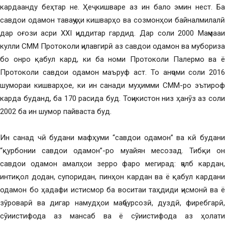
кардаанду беҳтар не. Ҳеҷ кишваре аз ин бало эмин нест. Ба
савдои одамон таваҷҷуҳи кишварҳо ва созмонҳои байналмилалӣ
дар оғози асри XXI ҷиддитар гардид. Дар соли 2000 Маҷмааи
кулли СММ Протоколи ҷилавгирӣ аз савдои одамон ва мубориза
бо онро қабул кард, ки ба номи Протоколи Палермо ва ё
Протоколи савдои одамон маъруф аст. То анҷоми соли 2016
шумораи кишварҳое, ки ин санади муҳимми СММ-ро эътироф
карда буданд, ба 170 расида буд. Тоҷикистон низ ҳанӯз аз соли
2002 ба ин шумор пайваста буд.
Ин санад чӣ будани мафҳуми “савдои одамон” ва кӣ будани
“қурбонии савдои одамон”-ро муайян месозад. Тибқи он
савдои одамон амалҳои зерро фаро мегирад: ҷалб кардан,
интиқол додан, супоридан, пинҳон кардан ва ё қабул кардани
одамон бо ҳадафи истисмор ба воситаи таҳдиди ҷисмонӣ ва ё
зӯроварӣ ва дигар намудҳои маҷбурсозӣ, дуздӣ, фиребгарӣ,
сӯиистифода аз мансаб ва ё сӯиистифода аз ҳолати