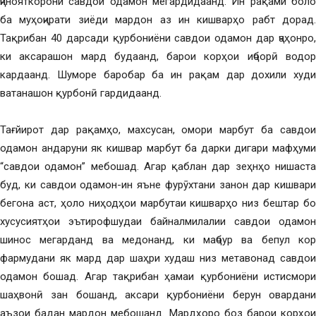
ҷинояткорони савдои одамон мегардидаанд. Ин рақами боло
ба муҳоҷирати зиёди мардон аз ин кишварҳо рабт дорад.
Тақрибан 40 дарсади қурбониёни савдои одамон дар ҷаҳонро,
ки аксарашон мард будаанд, барои корҳои иҷборӣ водор
кардаанд. Шуморе баробар ба ин рақам дар дохили худи
ватанашон қурбонӣ гардидаанд.
Тағйирот дар рақамҳо, махсусан, омори марбут ба савдои
одамон андаруни як кишвар марбут ба дарки дигари мафҳуми
“савдои одамон” мебошад. Агар қаблан дар зеҳнҳо нишаста
буд, ки савдои одамон-ин яъне фурӯхтани занон дар кишвари
бегона аст, ҳоло ниҳодҳои марбутаи кишварҳо низ бештар бо
хусусиятҳои эътирофшудаи байналмилалии савдои одамон
шинос мегарданд ва медонанд, ки маҷбур ва бепул кор
фармудани як мард дар шаҳри худаш низ метавонад савдои
одамон бошад. Агар тақрибан ҳамаи қурбониёни истисмори
шаҳвонӣ зан бошанд, аксари қурбониёни берун овардани
аъзои бадан мардон мебошанд. Мардҳоро боз барои корҳои