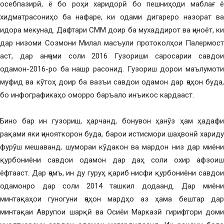
осебпазирӣ, ё бо роҳи харидорӣ бо пешниҳоди маблағ ё
хидматрасониҳо ба нафаре, ки одами дигареро назорат ва
идора мекунад. Дафтари СММ доир ба мухаддирот ва ҷиноёт, ки
дар низоми Созмони Милал масъули протоколҳои Палермост
аст, дар анҷоми соли 2016 Гузориши саросарии савдои
одамон-2016-ро ба нашр расонид. Гузориш дорои маълумоти
муфид ва кӯтоҳ доир ба вазъи савдои одамон дар ҷаҳон буда,
бо инфографикаҳо оморро баръало инъикос кардааст.
Бино бар ин гузориш, ҳарчанд, бонувон ҳанӯз ҳам ҳадафи
рақами яки ҷинояткорон буда, барои истисмори шаҳвонӣ хариду
фурӯш мешаванд, шумораи кӯдакон ва мардон низ дар миёни
қурбониёни савдои одамон дар даҳ соли охир афзоиш
ёфтааст. Дар ҷамъ, ин ду гуруҳ қариб нисфи қурбониёни савдои
одамонро дар соли 2014 ташкил додаанд. Дар миёни
минтақаҳои гуногуни ҷаҳон мардҳо аз ҳама бештар дар
минтақаи Аврупои шарқӣ ва Осиёи Марказӣ гирифтори доми