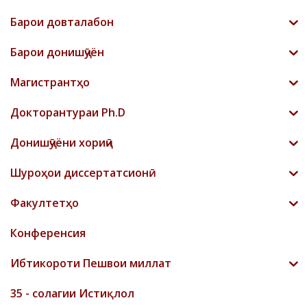
Барои довталабон
Барои донишҷӯён
Магистрантҳо
Докторантураи Ph.D
Донишҷӯёни хориҷӣ
Шyроҳои диссертатсионӣ
Факултетҳо
Конференсия
Ибтикороти Пешвои миллат
35 - солагии Истиқлол