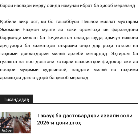
барои наслҳои имрӯзу оянда намунаи ибрат ба ҳисоб мераванд.
Қобили зикр аст, ки бо ташаббуси Пешвои миллат муҳтарам
Эмомалӣ Раҳмон муште аз хоки оромгоҳи ин фарзандони
барӯманди миллат ба Тоҷикистон оварда шуда, ҳамчун нишони
арҷгузорӣ ба хизматҳои таърихии онҳо дар роҳи таъсис ва
таҳкими давлатдории миллӣ арзёбӣ мегардад. Эҳтиром ба
гузашта ва пос доштани хотираи шахсиятҳои фидокор яке аз
пояҳои муҳимми худшиносӣ, ваҳдати миллӣ ва таҳкими
арзишҳои давлатдорӣ ба ҳисоб меравад.
Писандидаҳо
Таваҷҷуҳ ба дастовардҳои аввали соли
2026-и донишгоҳ
Ахбор