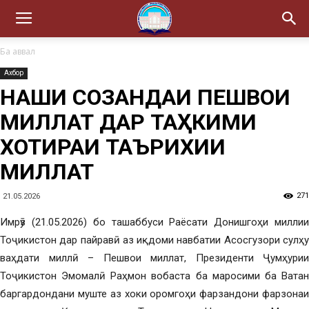
Ба аввал
Ахбор
НАҚШИ СОЗАНДАИ ПЕШВОИ
МИЛЛАТ ДАР ТАҲКИМИ
ХОТИРАИ ТАЪРИХИИ
МИЛЛАТ
271
21.05.2026
Имрӯз (21.05.2026) бо ташаббуси Раёсати Донишгоҳи миллии
Тоҷикистон дар пайравӣ аз иқдоми навбатии Асосгузори сулҳу
ваҳдати миллӣ – Пешвои миллат, Президенти Ҷумҳурии
Тоҷикистон Эмомалӣ Раҳмон вобаста ба маросими ба Ватан
баргардондани муште аз хоки оромгоҳи фарзандони фарзонаи