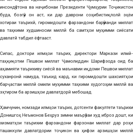
инсондӯстона ва наҷибонаи Президенти Ҷумҳурии Тоҷикистон
буда, бозгӯи он аст, ки дар даврони соҳибистиқлолӣ эҳёи
хотираи таърихӣ, гиромидошти фарзандони барӯманди миллат
ва таҳкими худшиносии миллӣ ба самтҳои муҳимми сиёсати
давлатӣ табдил ёфтааст.
Сипас, доктори илмҳои таърих, директори Маркази илмӣ-
таҳқиқотии Пешвои миллат Ҷамолиддин Шарифзода оид ба
аҳамияти таърихиву сиёсӣ ва маънавии иқдоми Пешвои миллат
суханронӣ намуда, таъкид кард, ки гиромидошти шахсиятҳои
барҷастаи миллӣ омили муҳимми таҳкими худогоҳии миллӣ ва
эҳтиром ба арзишҳои давлатдорӣ мебошад.
Ҳамчунин, номзади илмҳои таърих, дотсенти факултети таърихи
Донишгоҳ Неъмонов Беҳруз зимни маърӯзаи худ иброз дошт, ки
хизматҳои таърихии фарзандони фарзонаи миллат дар роҳи
ташаккули давлатдории тоҷикон ва ҳифзи арзишҳои миллӣ