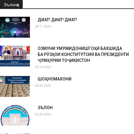
Эълонҳо
ДИҚҚАТ! ДИҚҚАТ! ДИҚҚАТ!
28.11.2025
ОЗМУНИ УМУМИДОНИШГОҲӢ БАХШИДА
БА РӮЗҲОИ КОНСТИТУТСИЯ ВА ПРЕЗИДЕНТИ
ҶУМҲУРИИ ТОҶИКИСТОН
24.10.2025
ШОҲНОМАХОНӢ
20.09.2025
ЭЪЛОН
05.09.2025