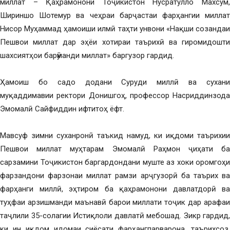
миллат – Қаҳрамонони Тоҷикистон Нусратулло Махсум,
Шириншо Шотемур ва чеҳраи барҷастаи фарҳангии миллат
Нисор Муҳаммад ҳамоиши илмӣ таҳти унвони «Нақши созандаи
Пешвои миллат дар эҳёи хотираи таърихӣ ва гиромидошти
шахсиятҳои барӯманди миллат» баргузор гардид.
Ҳамоиш бо садо додани Суруди миллӣ ва сухани
муқаддимавии ректори Донишгоҳ, профессор Насриддинзода
Эмомалӣ Сайфиддин ифтитоҳ ёфт.
Мавсуф зимни суханронӣ таъкид намуд, ки иқдоми таърихии
Пешвои миллат муҳтарам Эмомалӣ Раҳмон ҷиҳати ба
сарзамини Тоҷикистон баргардондани муште аз хоки оромгоҳи
фарзандони фарзонаи миллат рамзи арҷгузорӣ ба таърих ва
фарҳанги миллӣ, эҳтиром ба қаҳрамонони давлатдорӣ ва
туҳфаи арзишманди маънавӣ барои миллати тоҷик дар арафаи
таҷлили 35-солагии Истиқлоли давлатӣ мебошад. Зикр гардид,
ки ин иқдом идомаи сиёсати фарҳангпарварона, таърихсоз,