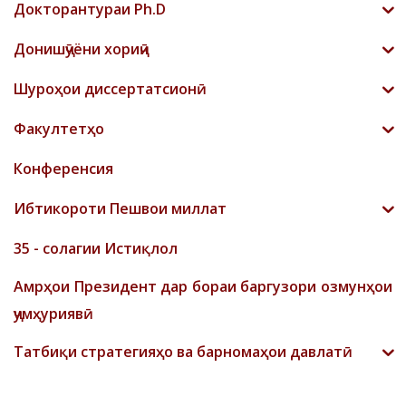
Докторантураи Ph.D
Донишҷӯёни хориҷӣ
Шyроҳои диссертатсионӣ
Факултетҳо
Конференсия
Ибтикороти Пешвои миллат
35 - солагии Истиқлол
Амрҳои Президент дар бораи баргузори озмунҳои
ҷумҳуриявӣ
Татбиқи стратегияҳо ва барномаҳои давлатӣ