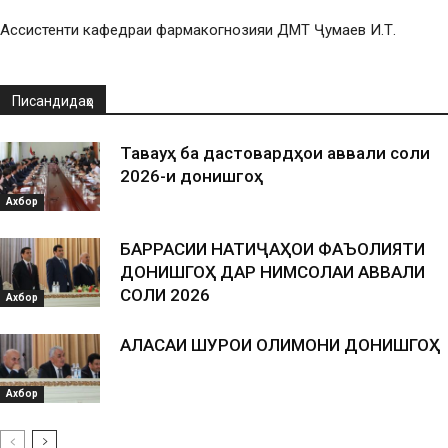
Ассистенти кафедраи фармакогнозияи ДМТ Ҷумаев И.Т.
Писандидаҳо
Таваҷҷуҳ ба дастовардҳои аввали соли
2026-и донишгоҳ
Ахбор
БАРРАСИИ НАТИҶАҲОИ ФАЪОЛИЯТИ
ДОНИШГОҲ ДАР НИМСОЛАИ АВВАЛИ
СОЛИ 2026
Ахбор
АЛАСАИ ШУРОИ ОЛИМОНИ ДОНИШГОҲ
Ахбор