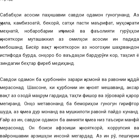
Сабабҳои асосии паҳншавии савдои одамон гуногунанд. Аз
ҷумла, камбизоатӣ, бекорӣ, сатҳи пасти маърифат, муҳоҷирати
меҳнатӣ, нобаробарии иҷтимоӣ ва фаъолияти гурӯҳҳои
ҷинояткори муташаккил аз омилҳои асосии ин падида
мебошанд. Бисёр вақт ҷинояткорон аз ноогоҳии шаҳрвандон
истифода бурда, онҳоро бо ваъдаҳои бардурӯғи кор, таҳсил ё
зиндагии беҳтар фиреб медиҳанд.
Савдои одамон ба қурбониён зарари ҷисмонӣ ва равонии ҷиддӣ
мерасонад. Шахсоне, ки қурбонии ин ҷиноят мешаванд, аксар
вақт аз озодӣ маҳрум гардида, таҳти фишор ва зӯроварӣ қарор
мегиранд. Онҳо метавонанд ба бемориҳои гуногун гирифтор
шуда, аз ҷомеа дур монанд ва мушкилоти равонӣ пайдо кунанд.
Ғайр аз ин, савдои одамон ба амнияти ҷомеа низ таъсири манфӣ
мерасонад. Он боиси афзоиши ҷинояткорӣ, коррупсия ва
вайроншавии арзишҳои инсонӣ мегардад. Аз ин рӯ, пешгирии