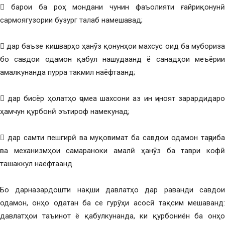
 барои ба роҳ мондани чунин фаъолияти ғайриқонунӣ
сармоягузории бузург талаб намешавад;
 дар баъзе кишварҳо ҳанӯз қонунҳои махсус оид ба мубориза
бо савдои одамон қабул нашудаанд ё санадҳои меъёрии
амалкунанда пурра такмил наёфтаанд;
 дар бисёр ҳолатҳо ҷомеа шахсони аз ин ҷиноят зарардидаро
ҳамчун қурбонӣ эътироф намекунад;
 дар самти пешгирӣ ва муқовимат ба савдои одамон таҷриба
ва механизмҳои самараноки амалӣ ҳанӯз ба таври кофӣ
ташаккул наёфтаанд.
Бо дарназардошти нақши давлатҳо дар раванди савдои
одамон, онҳо одатан ба се гурӯҳи асосӣ тақсим мешаванд:
давлатҳои таъинот ё қабулкунанда, ки қурбониён ба онҳо