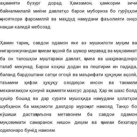
аҳамияти бузург дорад. Ҳамзамон, ҳамкории зичи
байналмилалӣ миёни давлатҳо барои мубориза бо гурӯҳҳои
ҷинояткори фаромиллӣ ва маҳдуд намудани фаъолияти онҳо
нақши калидӣ мебозад.
Ҳамин тариқ, савдои одамон яке аз мушкилоти муҳим ва
нигаронкунандаи ҷомеаи ҷаҳонӣ ба шумор меравад ва муқовимат
ба он талошҳои муштараки давлат, ҷомеа ва шаҳрвандонро
талаб мекунад. Барои коҳиш додан ва пешгирии ин падида,
баланд бардоштани сатҳи огоҳӣ ва маърифати ҳуқуқии аҳолӣ,
таъмини ҳифзи ҳуқуқу озодиҳои инсон ва такмили
механизмҳои қонунӣ аҳамияти махсус дорад. Ҳар як шахс бояд
ҳушёр бошад ва дар сурати мушоҳида намудани ҳолатҳои
шубҳанок ба мақомоти дахлдор муроҷиат намояд. Танҳо бо
кӯшиши дастаҷамъона метавонем ба савдои одамон
муқовимати самаранок нишон диҳем ва ҷомеаи бехатару
одилонаро бунёд намоем.