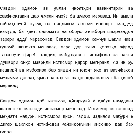
Савдои одамон аз ҷумлаи ҷиноятҳои вазнинтарин ва
хавфноктарин дар ҷомеаи имрӯз ба шумор меравад. Ин амали
ғайриқонунӣ ҳуқуқ ва озодиҳои асосии инсонро маҳдуд
намуда, ба ҳаёт, саломатӣ ва обрӯю эътибори шаҳрвандон
зарари ҷиддӣ мерасонад. Савдои одамон ҳамчун шакли нави
ғуломӣ шинохта мешавад, зеро дар чунин ҳолатҳо афрод
тавассути фиреб, таҳдид, маҷбуркунӣ ё истифода аз вазъи
душвори онҳо мавриди истисмор қарор мегиранд. Аз ин рӯ,
пешгирӣ ва мубориза бар зидди ин ҷиноят яке аз вазифаҳои
муҳимми давлат, ҷомеа ва ҳар як шаҳрванди масъул ба ҳисоб
меравад.
Савдои одамон ҷалб, интиқол, ҷойгиркунӣ ё қабул намудани
шахсон бо мақсади истисмор мебошад. Истисмор метавонад
меҳнати маҷбурӣ, истисмори ҷинсӣ, гадоӣ, издивоҷи маҷбурӣ ё
дигар шаклҳои истифодаи ғайриқонунии инсонро дар бар
гирад.