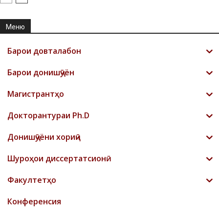
Меню
Барои довталабон
Барои донишҷӯён
Магистрантҳо
Докторантураи Ph.D
Донишҷӯёни хориҷӣ
Шyроҳои диссертатсионӣ
Факултетҳо
Конференсия