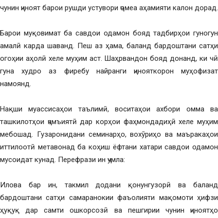
чунин ҷиноят барои рушди устувори ҷомеа аҳамияти калон дорад.
Барои муқовимат ба савдои одамон бояд тадбирҳои гуногун
амалӣ карда шаванд. Пеш аз ҳама, баланд бардоштани сатҳи
огоҳии аҳолӣ хеле муҳим аст. Шаҳрвандон бояд донанд, ки чӣ
гуна худро аз фиребу найранги ҷинояткорон муҳофизат
намоянд.
Нақши муассисаҳои таълимӣ, воситаҳои ахбори омма ва
ташкилотҳои ҷамъиятӣ дар корҳои фаҳмондадиҳӣ хеле муҳим
мебошад. Гузаронидани семинарҳо, вохӯриҳо ва маъракаҳои
иттилоотӣ метавонад ба коҳиш ёфтани хатари савдои одамон
мусоидат кунад. Перефрази ин ҷумла:
Илова бар ин, такмил додани қонунгузорӣ ва баланд
бардоштани сатҳи самаранокии фаъолияти мақомоти ҳифзи
ҳуқуқ дар самти ошкорсозӣ ва пешгирии чунин ҷиноятҳо