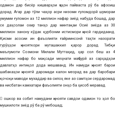
одамон дар бисёр кишварҳои ҷаҳон пайваста рӯ ба афзоиш
дорад. Агар дар тӯли чаҳор асри низоми ғуломдорӣ шумораи
умумии ғуломон аз 12 миллион нафар зиёд набуда бошад, дар
се даҳсолаи охир танҳо дар минтақаи Осиё зиёда аз 30
миллион занону кӯдак қурбонии истисмори ҷинсӣ гардидаанд.
Қисми асосии ин фаъолияти ғайриинсонӣ таҳти назорати
гурӯҳҳои ҷинояткори муташаккил қарор дорад. Тибқи
маълумоти Созмони Милали Муттаҳид, ҳар сол беш аз 4
миллион нафар бо мақсади меҳнати маҷбурӣ аз сарҳадҳои
давлатҳо интиқол дода мешаванд. Ин намуди ҷиноят барои
шабакаҳои ҷиноятӣ даромади калон меорад ва дар баробари
қочоқи маводи мухаддир ва силоҳ яке аз самтҳои сердаромад
ва нисбатан камхатари фаъолияти онҳо ба ҳисоб меравад.
 ошкор ва собит намудани ҷинояти савдои одамон то ҳол бо
мушкилоти зиёд рӯ ба рӯ мебошад;