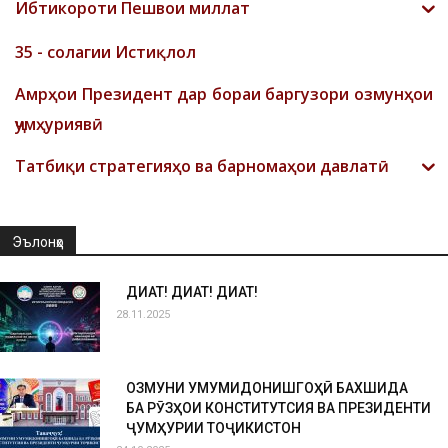
Ибтикороти Пешвои миллат
35 - солагии Истиқлол
Амрҳои Президент дар бораи баргузори озмунҳои
ҷумҳуриявӣ
Татбиқи стратегияҳо ва барномаҳои давлатӣ
Эълонҳо
ДИҚҚАТ! ДИҚҚАТ! ДИҚҚАТ!
28.11.2025
ОЗМУНИ УМУМИДОНИШГОҲӢ БАХШИДА
БА РӮЗҲОИ КОНСТИТУТСИЯ ВА ПРЕЗИДЕНТИ
ҶУМҲУРИИ ТОҶИКИСТОН