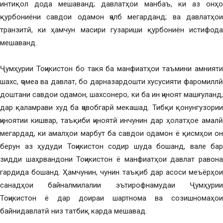
интиқол дода мешаванд; давлатҳои манбаъ, ки аз онҳо
қурбониёни савдои одамон ҷалб мегарданд; ва давлатҳои
транзитӣ, ки ҳамчун масири гузариши қурбониён истифода
мешаванд.
Ҷумҳурии Тоҷикистон бо такя ба манфиатҳои таъмини амнияти
шахс, ҷомеа ва давлат, бо дарназардошти хусусияти фаромиллӣ
доштани савдои одамон, шахсонеро, ки ба ин ҷиноят машғуланд,
дар қаламрави худ ба ҷавобгарӣ мекашад. Тибқи қонунгузории
ҷиноятии кишвар, таъқиби ҷиноятӣ инчунин дар ҳолатҳое амалӣ
мегардад, ки амалҳои марбут ба савдои одамон ё қисмҳои он
берун аз ҳудуди Тоҷикистон содир шуда бошанд, вале бар
зидди шаҳрвандони Тоҷикистон ё манфиатҳои давлат равона
гардида бошанд. Ҳамчунин, чунин таъқиб дар асоси меъёрҳои
санадҳои байналмилалии эътирофнамудаи Ҷумҳурии
Тоҷикистон ё дар доираи шартнома ва созишномаҳои
байнидавлатӣ низ татбиқ карда мешавад.