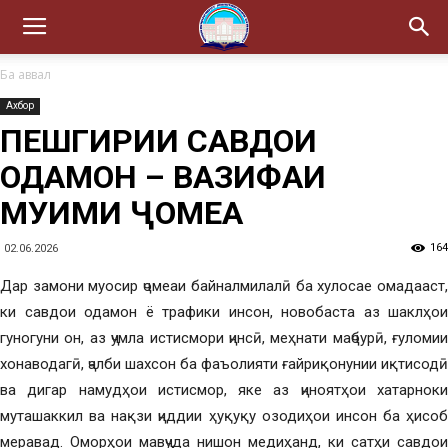
Ба аввал
Ахбор
ПЕШГИРИИ САВДОИ
ОДАМОН – ВАЗИФАИ
МУҲИМИ ҶОМЕА
164
02.06.2026
Дар замони муосир ҷомеаи байналмилалӣ ба хулосае омадааст,
ки савдои одамон ё трафики инсон, новобаста аз шаклҳои
гуногуни он, аз ҷумла истисмори ҷинсӣ, меҳнати маҷбурӣ, ғуломии
хонаводагӣ, ҷалби шахсон ба фаъолияти ғайриқонунии иқтисодӣ
ва дигар намудҳои истисмор, яке аз ҷиноятҳои хатарноки
муташаккил ва нақзи ҷиддии ҳуқуқу озодиҳои инсон ба ҳисоб
меравад. Оморҳои мавҷуда нишон медиҳанд, ки сатҳи савдои