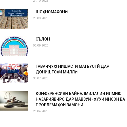
24.10.2025
ШОҲНОМАХОНӢ
20.09.2025
ЭЪЛОН
05.09.2025
ТАВАҶҶУҲ! НИШАСТИ МАТБУОТӢ ДАР
ДОНИШГОҲИ МИЛЛӢ
30.07.2025
КОНФЕРЕНСИЯИ БАЙНАЛМИЛАЛИИ ИЛМИЮ
НАЗАРИЯВИРО ДАР МАВЗУИ «ҲУҚУҚИ ИНСОН ВА
ПРОБЛЕМАҲОИ ЗАМОНИ...
26.04.2025