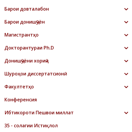
Барои довталабон
Барои донишҷӯён
Магистрантҳо
Докторантураи Ph.D
Донишҷӯёни хориҷӣ
Шyроҳои диссертатсионӣ
Факултетҳо
Конференсия
Ибтикороти Пешвои миллат
35 - солагии Истиқлол