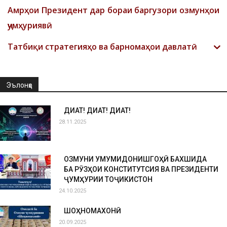
Амрҳои Президент дар бораи баргузори озмунҳои
ҷумҳуриявӣ
Татбиқи стратегияҳо ва барномаҳои давлатӣ
Эълонҳо
ДИҚҚАТ! ДИҚҚАТ! ДИҚҚАТ!
28.11.2025
ОЗМУНИ УМУМИДОНИШГОҲӢ БАХШИДА
БА РӮЗҲОИ КОНСТИТУТСИЯ ВА ПРЕЗИДЕНТИ
ҶУМҲУРИИ ТОҶИКИСТОН
24.10.2025
ШОҲНОМАХОНӢ
20.09.2025