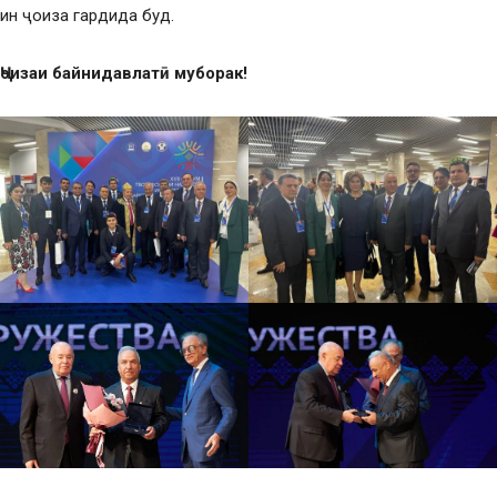
ин ҷоиза гардида буд.
Ҷоизаи байнидавлатӣ муборак!