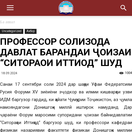
Ба аввал
Uncategorized
Ахбор
ПРОФЕССОР СОЛИҲЗОДА
ДАВЛАТ БАРАНДАИ ҶОИЗАИ
“СИТОРАҲОИ ИТТИҲОД” ШУД
1004
18.09.2024
Санаи 17 сентябри соли 2024 дар шаҳри Уфаи Федератсияи
Русия Форуми XV зиёиёни эҷодкор ва илмии кишварҳои узви
ИДМ баргузор гардид, ки ҳайати Ҷумҳурии Тоҷикистон, аз ҷумла
намояндагони Донишгоҳи миллӣ иштирок намуданд. Дар
ҷараёни Форум маросими супоридани ҷоизаи байнидавлатии
“Ситораҳои Иттиҳод” баргузор шуд, ки профессори кафедраи
физикаи назариявии факултети физикаи Донишгоҳи миллии