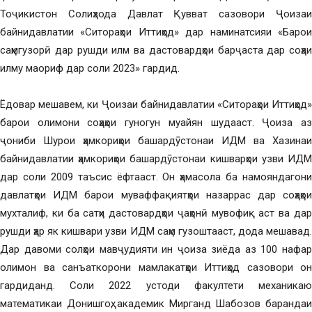
Тоҷикистон Солиҳзода Давлат Қувват сазовори Ҷоизаи
байнидавлатии «Ситораҳои Иттиҳод» дар наминатсияи «Барои
саҳмгузорӣ дар рушди илм ва дастовардҳои барҷаста дар соҳаи
илму маориф дар соли 2023» гардид.
Ёдовар мешавем, ки Ҷоизаи байнидавлатии «Ситораҳои Иттиҳод»
барои олимони соҳаҳои гуногун муайян шудааст. Ҷоиза аз
ҷониби Шурои ҳамкориҳои башардӯстонаи ИДМ ва Хазинаи
байнидавлатии ҳамкориҳои башардӯстонаи кишварҳои узви ИДМ
дар соли 2009 таъсис ёфтааст. Он ҳамасола ба намояндагони
давлатҳои ИДМ барои муваффақиятҳои назаррас дар соҳаҳои
мухталиф, ки ба сатҳи дастовардҳои ҷаҳонӣ мувофиқ аст ва дар
рушди ҳар як кишвари узви ИДМ саҳм гузоштааст, дода мешавад.
Дар давоми солҳои мавҷудияти ин ҷоиза зиёда аз 100 нафар
олимон ва санъаткорони мамлакатҳои Иттиҳод сазовори он
гардиданд. Соли 2022 устоди факултети механикаю
математикаи Донишгоҳ, академик Мирганд Шабозов барандаи