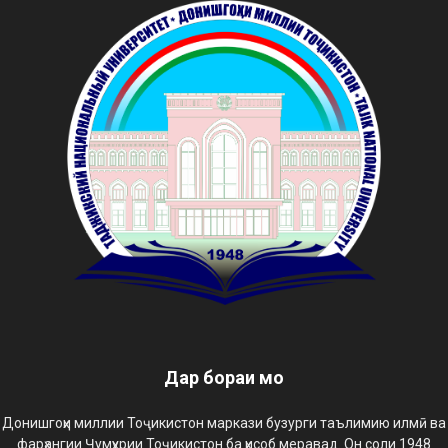
Дар бораи мо
Донишгоҳи миллии Тоҷикистон маркази бузурги таълимию илмӣ ва
фарҳангии Ҷумҳурии Тоҷикистон ба ҳисоб меравад. Он соли 1948