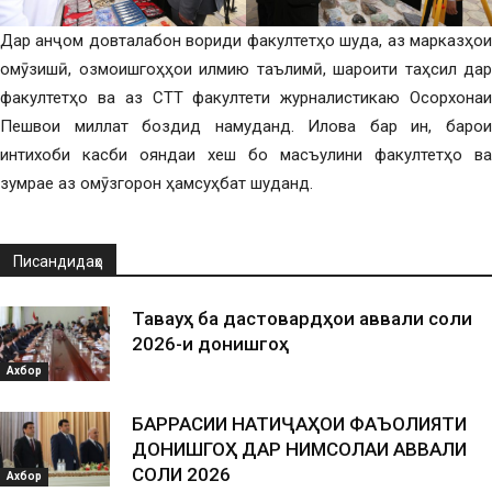
Дар анҷом довталабон вориди факултетҳо шуда, аз марказҳои
омӯзишӣ, озмоишгоҳҳои илмию таълимӣ, шароити таҳсил дар
факултетҳо ва аз СТТ факултети журналистикаю Осорхонаи
Пешвои миллат боздид намуданд. Илова бар ин, барои
интихоби касби ояндаи хеш бо масъулини факултетҳо ва
зумрае аз омӯзгорон ҳамсуҳбат шуданд.
Писандидаҳо
Таваҷҷуҳ ба дастовардҳои аввали соли
2026-и донишгоҳ
Ахбор
БАРРАСИИ НАТИҶАҲОИ ФАЪОЛИЯТИ
ДОНИШГОҲ ДАР НИМСОЛАИ АВВАЛИ
СОЛИ 2026
Ахбор