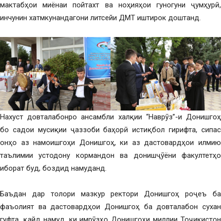
мактабҳои миёнаи пойтахт ва ноҳияҳои гуногуни ҷумҳурӣ,
инчунин хатмкунандагони литсейи ДМТ ишти­рок доштанд.
Нахуст довталабонро ансамбли халқии “Наврӯз”-и Донишгоҳ
бо садои мусиқии ҷаззоби баҳорӣ истиқбол гирифта, сипас
онҳо аз намоишгоҳи Донишгоҳ, ки аз дастовардҳои илмию
таълимии устодону кормандон ва донишҷӯёни факултетҳо
иборат буд, боздид намуданд.
Баъдан дар толори мазкур ректори Донишгоҳ роҷеъ ба
фаъолият ва дастовардҳои Донишгоҳ ба довталабон сухан
гуфта, қайд намуд, ки имрӯзҳо Донишгоҳи миллии Тоҷикистон