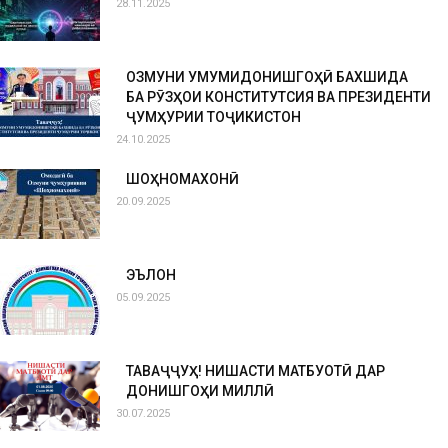
28.11.2025
ОЗМУНИ УМУМИДОНИШГОҲӢ БАХШИДА
БА РӮЗҲОИ КОНСТИТУТСИЯ ВА ПРЕЗИДЕНТИ
ҶУМҲУРИИ ТОҶИКИСТОН
24.10.2025
ШОҲНОМАХОНӢ
20.09.2025
ЭЪЛОН
05.09.2025
ТАВАҶҶУҲ! НИШАСТИ МАТБУОТӢ ДАР
ДОНИШГОҲИ МИЛЛӢ
30.07.2025