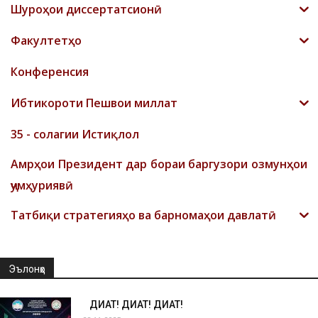
Шyроҳои диссертатсионӣ
Факултетҳо
Конференсия
Ибтикороти Пешвои миллат
35 - солагии Истиқлол
Амрҳои Президент дар бораи баргузори озмунҳои
ҷумҳуриявӣ
Татбиқи стратегияҳо ва барномаҳои давлатӣ
Эълонҳо
ДИҚҚАТ! ДИҚҚАТ! ДИҚҚАТ!