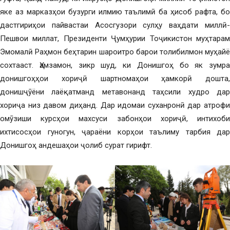
яке аз марказҳои бузурги илмию таълимӣ ба ҳисоб рафта, бо
дастгириҳои пайвастаи Асосгузори сулҳу ваҳдати миллӣ-
Пешвои миллат, Президенти Ҷумҳурии Тоҷикистон муҳтарам
Эмомалӣ Раҳмон беҳтарин шароитро барои толибилмон муҳайё
сохтааст. Ҳамзамон, зикр шуд, ки Донишгоҳ бо як зумра
донишгоҳҳои хориҷӣ шартномаҳои ҳамкорӣ дошта,
донишҷӯёни лаёқатманд метавонанд таҳсили худро дар
хориҷа низ давом диҳанд. Дар идомаи суханронӣ дар атрофи
омӯзиши курсҳои махсуси забонҳои хориҷӣ, интихоби
ихтисосҳои гуногун, ҷараёни корҳои таълиму тарбия дар
Донишгоҳ андешаҳои ҷолиб сурат гирифт.