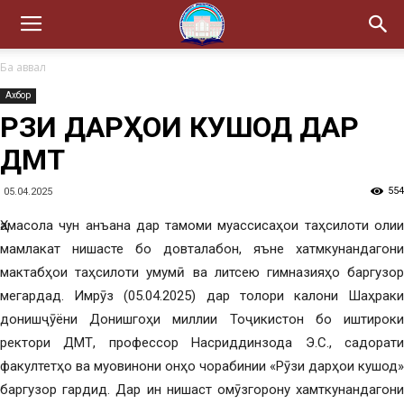
Ба аввал
Ахбор
РӮЗИ ДАРҲОИ КУШОД ДАР
ДМТ
554
05.04.2025
Ҳамасола чун анъана дар тамоми муассисаҳои таҳсилоти олии
мамлакат нишасте бо довталабон, яъне хатмкунандагони
мактабҳои таҳсилоти умумӣ ва литсею гимназияҳо баргузор
мегардад. Имрӯз (05.04.2025) дар толори калони Шаҳраки
донишҷӯёни Донишгоҳи миллии Тоҷикистон бо ишти­роки
ректори ДМТ, профессор Насриддинзода Э.С., садорати
факултетҳо ва муовинони онҳо чорабинии «Рӯзи дарҳои кушод»
баргузор гардид. Дар ин нишаст омӯзгорону хамт­кунандагони