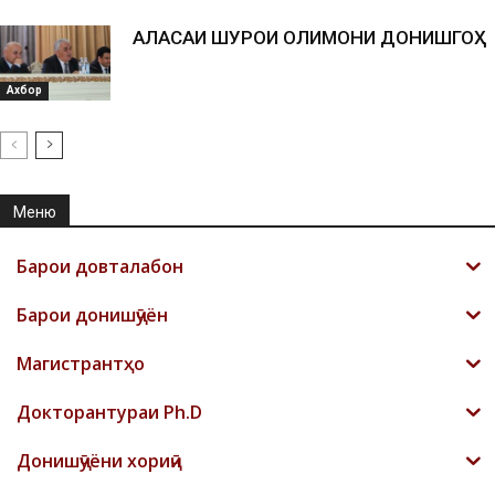
АЛАСАИ ШУРОИ ОЛИМОНИ ДОНИШГОҲ
Ахбор
Меню
Барои довталабон
Барои донишҷӯён
Магистрантҳо
Докторантураи Ph.D
Донишҷӯёни хориҷӣ