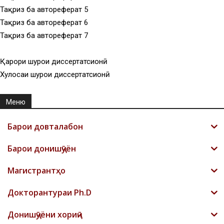
Тақриз ба автореферат 5
Тақриз ба автореферат 6
Тақриз ба автореферат 7
Қарори шурои диссертатсионӣ
Хулосаи шурои диссертатсионӣ
Меню
Барои довталабон
Барои донишҷӯён
Магистрантҳо
Докторантураи Ph.D
Донишҷӯёни хориҷӣ