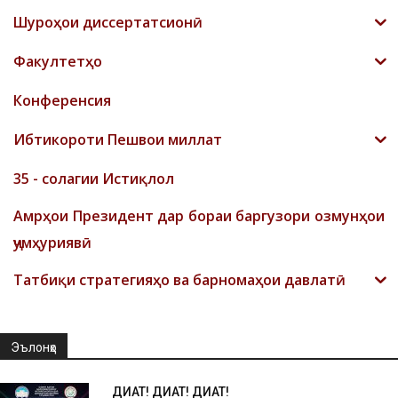
Шyроҳои диссертатсионӣ
Факултетҳо
Конференсия
Ибтикороти Пешвои миллат
35 - солагии Истиқлол
Амрҳои Президент дар бораи баргузори озмунҳои
ҷумҳуриявӣ
Татбиқи стратегияҳо ва барномаҳои давлатӣ
Эълонҳо
ДИҚҚАТ! ДИҚҚАТ! ДИҚҚАТ!