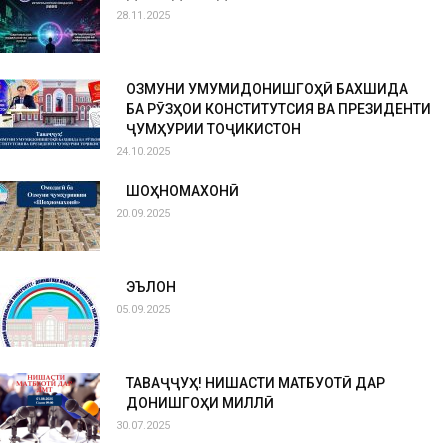
28.11.2025
ОЗМУНИ УМУМИДОНИШГОҲӢ БАХШИДА
БА РӮЗҲОИ КОНСТИТУТСИЯ ВА ПРЕЗИДЕНТИ
ҶУМҲУРИИ ТОҶИКИСТОН
24.10.2025
ШОҲНОМАХОНӢ
20.09.2025
ЭЪЛОН
05.09.2025
ТАВАҶҶУҲ! НИШАСТИ МАТБУОТӢ ДАР
ДОНИШГОҲИ МИЛЛӢ
30.07.2025