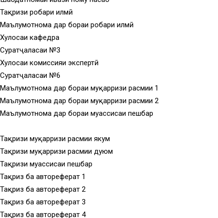
Тақризи роҳбари илмӣ
Маълумотнома дар бораи роҳбари илмӣ
Хулосаи кафедра
Суратҷаласаи №3
Хулосаи комиссияи экспертӣ
Суратҷаласаи №6
Маълумотнома дар бораи муқарризи расмии 1
Маълумотнома дар бораи муқарризи расмии 2
Маълумотнома дар бораи муассисаи пешбар
Тақризи муқарризи расмии якум
Тақризи муқарризи расмии дуюм
Тақризи муассисаи пешбар
Тақриз ба автореферат 1
Тақриз ба автореферат 2
Тақриз ба автореферат 3
Тақриз ба автореферат 4