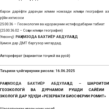
барои дарёфти дараҷаи илмии номзади илмҳои география аз
рӯйи ихтисоси
25.00.36 – Геоэкология ва идоракунии истифодабарии табиат
(25.00.36.02 – Соҳаи илмҳои география)
Унвонҷӯ:
РАҲИМЗОДА БАХТИЁР АБДУЛАҲАД
Ҳимоя дар ДМТ баргузор мегардад.
Автореферат (вариантҳои тоҷикӣ ва русӣ)
Таърихи ҷойгиркунии рисола: 16.06.2025
РАҲИМЗОДА БАХТИЁР АБДУЛАҲАД –
ШАРОИТҲОИ
ГЕОЭКОЛОГӢ ВА ДУРНАМОИ
РУШДИ САЙЁҲИИ
ЭКОЛОГӢ
ДАР
ҲУДУДИ «РЕЗЕРВАТИ БИОСФЕРИИ РОМИТ»
Шаҳодатномаи ивази ному насаб