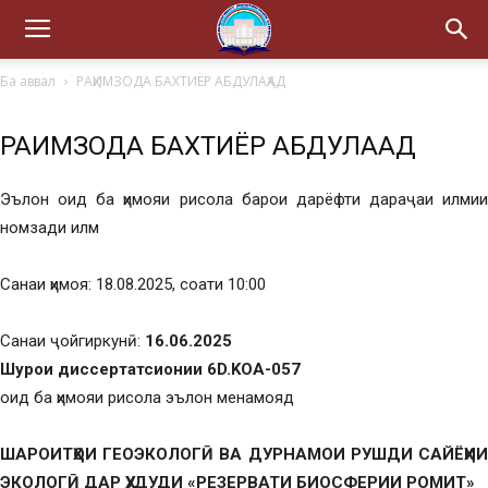
Ба аввал
РАҲИМЗОДА БАХТИЁР АБДУЛАҲАД
РАҲИМЗОДА БАХТИЁР АБДУЛАҲАД
Эълон оид ба ҳимояи рисола барои дарёфти дараҷаи илмии
номзади илм
Санаи ҳимоя: 18.08.2025, соати 10:00
Санаи ҷойгиркунӣ:
16.06.2025
Шурои диссертатсионии 6D.KOA-057
оид ба ҳимояи рисола эълон менамояд
ШАРОИТҲОИ
ГЕОЭКОЛОГӢ ВА ДУРНАМОИ
РУШДИ САЙЁҲИ
ЭКОЛОГӢ
ДАР
ҲУДУДИ «РЕЗЕРВАТИ БИОСФЕРИИ РОМИТ»