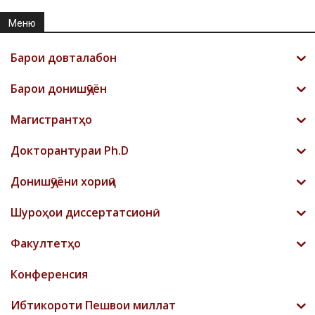
Меню
Барои довталабон
Барои донишҷӯён
Магистрантҳо
Докторантураи Ph.D
Донишҷӯёни хориҷӣ
Шyроҳои диссертатсионӣ
Факултетҳо
Конференсия
Ибтикороти Пешвои миллат