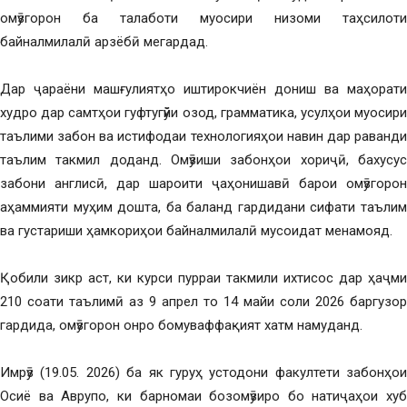
омӯзгорон ба талаботи муосири низоми таҳсилоти
байналмилалӣ арзёбӣ мегардад.
Дар ҷараёни машғулиятҳо иштирокчиён дониш ва маҳорати
худро дар самтҳои гуфтугӯйи озод, грамматика, усулҳои муосири
таълими забон ва истифодаи технологияҳои навин дар раванди
таълим такмил доданд. Омӯзиши забонҳои хориҷӣ, бахусус
забони англисӣ, дар шароити ҷаҳонишавӣ барои омӯзгорон
аҳаммияти муҳим дошта, ба баланд гардидани сифати таълим
ва густариши ҳамкориҳои байналмилалӣ мусоидат менамояд.
Қобили зикр аст, ки курси пурраи такмили ихтисос дар ҳаҷми
210 соати таълимӣ аз 9 апрел то 14 майи соли 2026 баргузор
гардида, омӯзгорон онро бомуваффақият хатм намуданд.
Имрӯз (19.05. 2026) ба як гуруҳ устодони факултети забонҳои
Осиё ва Аврупо, ки барномаи бозомӯзиро бо натиҷаҳои хуб