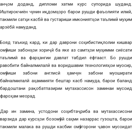
анҷом доданд, дипломи хатми курс супорида шуданд.
Иштирокчиён чунин иқдомҳоро барои рушди фаъолияти илмӣ,
такмили сатҳи касбӣ ва густариши имкониятҳои таълимӣ муҳим
арзёбӣ намуданд.
Бояд таъкид кард, ки дар даврони соҳибистиқлолии кишвар
омӯзиши забонҳои хориҷӣ ба яке аз самтҳои муҳимми сиёсати
таълимӣ ва фарҳангии давлат табдил ёфтааст. Бо рушди
равобити байналмилалӣ ва воридшавии технологияҳои муосир,
омӯзиши забони англисӣ ҳамчун забони муоширати
байналмилалӣ аҳаммияти бештар касб намуда, барои баланд
бардоштани рақобатпазирии мутахассисон заминаи мусоид
фароҳам меорад.
Дар ин замина, устодони соҳибтаҷриба ва мутахассисони
варзида дар курсҳои бозомӯзӣ саҳми назаррас гузошта, барои
такмили малака ва рушди касбии омӯзгорони ҷавон мусоидат