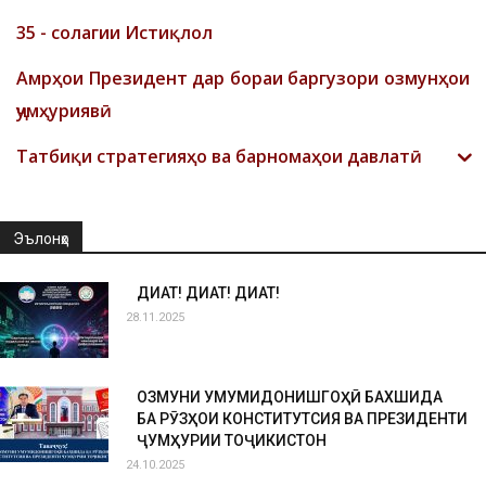
35 - солагии Истиқлол
Амрҳои Президент дар бораи баргузори озмунҳои
ҷумҳуриявӣ
Татбиқи стратегияҳо ва барномаҳои давлатӣ
Эълонҳо
ДИҚҚАТ! ДИҚҚАТ! ДИҚҚАТ!
28.11.2025
ОЗМУНИ УМУМИДОНИШГОҲӢ БАХШИДА
БА РӮЗҲОИ КОНСТИТУТСИЯ ВА ПРЕЗИДЕНТИ
ҶУМҲУРИИ ТОҶИКИСТОН
24.10.2025