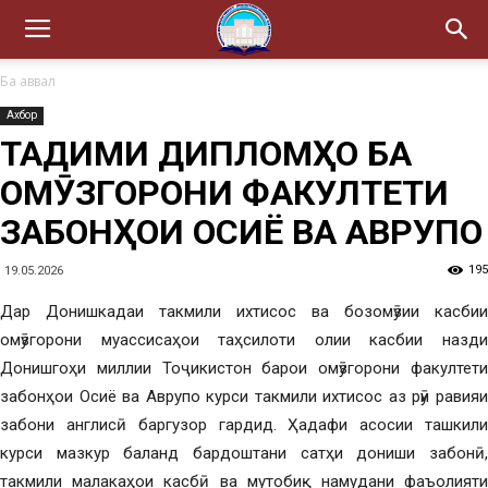
Ба аввал
Ахбор
ТАҚДИМИ ДИПЛОМҲО БА
ОМӮЗГОРОНИ ФАКУЛТЕТИ
ЗАБОНҲОИ ОСИЁ ВА АВРУПО
195
19.05.2026
Дар Донишкадаи такмили ихтисос ва бозомӯзии касбии
омӯзгорони муассисаҳои таҳсилоти олии касбии назди
Донишгоҳи миллии Тоҷикистон барои омӯзгорони факултети
забонҳои Осиё ва Аврупо курси такмили ихтисос аз рӯи равияи
забони англисӣ баргузор гардид. Ҳадафи асосии ташкили
курси мазкур баланд бардоштани сатҳи дониши забонӣ,
такмили малакаҳои касбӣ ва мутобиқ намудани фаъолияти