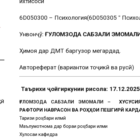
ихтисоси
6D050300 – Психология(6D050305 ‟ Психо
Унвонҷӯ:
ҒУЛОМЗОДА САБЗАЛИ ЭМОМАЛ
Ҳимоя дар ДМТ баргузор мегардад.
Автореферат (вариантҳои тоҷикӣ ва русӣ)
Таърихи ҷойгиркунии рисола: 17.12.2025
ҲӢ
ҒУЛОМЗОДА САБЗАЛИ ЭМОМАЛИ –
ХУСУСИЯ
РАФТОРИ НАВРАСОН ВА РОҲҲОИ ПЕШГИРӢ КАР
Тақризи роҳбари илмӣ
Маълумотнома дар бораи роҳбари илми
Хулосаи кафедра