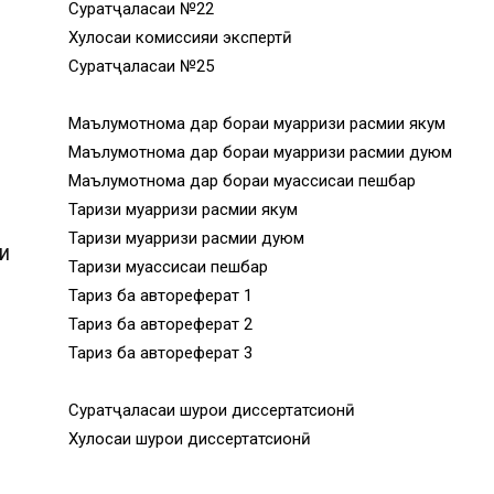
Суратҷаласаи №22
Хулосаи комиссияи экспертӣ
Суратҷаласаи №25
Маълумотнома дар бораи муқарризи расмии якум
Маълумотнома дар бораи муқарризи расмии дуюм
Маълумотнома дар бораи муассисаи пешбар
Тақризи муқарризи расмии якум
Тақризи муқарризи расмии дуюм
И
Тақризи муассисаи пешбар
Тақриз ба автореферат 1
Тақриз ба автореферат 2
Тақриз ба автореферат 3
И
Суратҷаласаи шурои диссертатсионӣ
Хулосаи шурои диссертатсионӣ