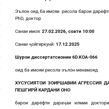
Эълон оид ба ҳимояи рисола барои дарёф
PhD, доктор
Санаи ҳимоя:
27.02.2026, соати 10:00
Санаи ҷойгиркунӣ:
17.12.2025
Шурои диссертатсионии 6D.KOA-066
оид ба ҳимояи рисола эълон менамояд
ХУСУСИЯТҲОИ ЗОҲИРШАВИИ АГРЕССИЯ ДА
ПЕШГИРӢ КАРДАНИ ОНҲО
барои дарёфти дараҷаи илмии доктор