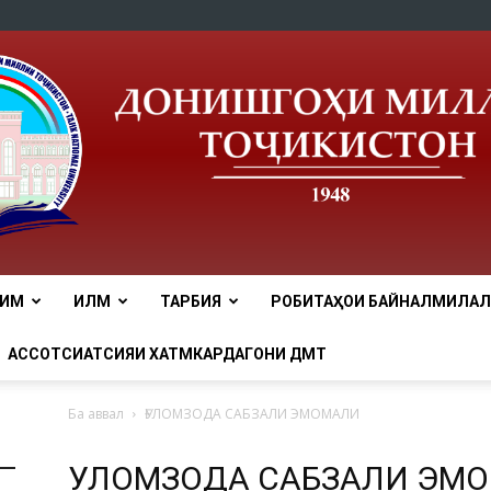
ЛИМ
ИЛМ
ТАРБИЯ
РОБИТАҲОИ БАЙНАЛМИЛАЛӢ
tnu
АССОТСИАТСИЯИ ХАТМКАРДАГОНИ ДМТ
Ба аввал
ҒУЛОМЗОДА САБЗАЛИ ЭМОМАЛИ
ҒУЛОМЗОДА САБЗАЛИ ЭМ