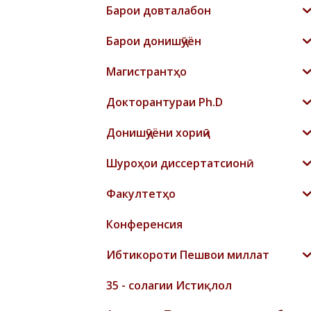
Барои довталабон
Барои донишҷӯён
Магистрантҳо
Докторантураи Ph.D
Донишҷӯёни хориҷӣ
Шyроҳои диссертатсионӣ
Факултетҳо
Конференсия
Ибтикороти Пешвои миллат
35 - солагии Истиқлол