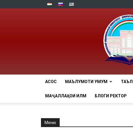
АСОСӢ
МАЪЛУМОТИ УМУМӢ
ТАЪ
МАҶАЛЛАҲОИ ИЛМӢ
БЛОГИ РЕКТОР
Меню