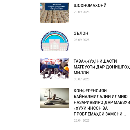
ШОҲНОМАХОНӢ
20.09.2025
ЭЪЛОН
05.09.2025
ТАВАҶҶУҲ! НИШАСТИ
МАТБУОТӢ ДАР ДОНИШГОҲ
МИЛЛӢ
30.07.2025
КОНФЕРЕНСИЯИ
БАЙНАЛМИЛАЛИИ ИЛМИЮ
НАЗАРИЯВИРО ДАР МАВЗУ
«ҲУҚУҚИ ИНСОН ВА
ПРОБЛЕМАҲОИ ЗАМОНИ...
26.04.2025