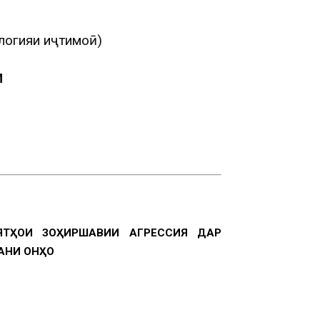
логияи иҷтимоӣ)
И
ТҲОИ ЗОҲИРШАВИИ АГРЕССИЯ ДАР
ДАНИ ОНҲО