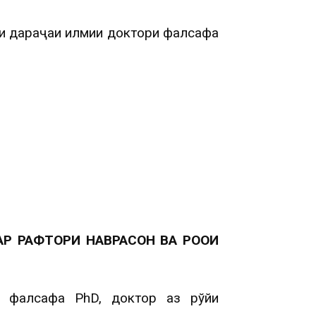
ти дараҷаи илмии доктори фалсафа
Р РАФТОРИ НАВРАСОН ВА РОҲҲОИ
и фалсафа PhD, доктор аз рўйи