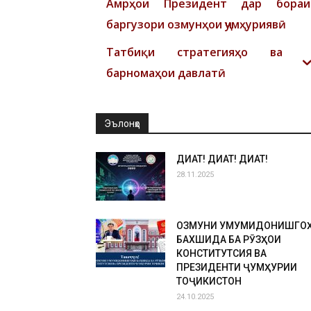
Амрҳои Президент дар бораи
баргузори озмунҳои ҷумҳуриявӣ
Татбиқи стратегияҳо ва
барномаҳои давлатӣ
Эълонҳо
ДИҚҚАТ! ДИҚҚАТ! ДИҚҚАТ!
28.11.2025
ОЗМУНИ УМУМИДОНИШГО
БАХШИДА БА РӮЗҲОИ
КОНСТИТУТСИЯ ВА
ПРЕЗИДЕНТИ ҶУМҲУРИИ
ТОҶИКИСТОН
24.10.2025