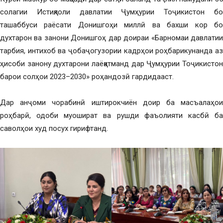
солагии Истиқлоли давлатии Ҷумҳурии Тоҷикистон бо
ташаббуси раёсати Донишгоҳи миллӣ ва бахши кор бо
духтарон ва занони Донишгоҳ дар доираи «Барномаи давлатии
тарбия, интихоб ва ҷобаҷогузории кадрҳои роҳбарикунанда аз
ҳисоби занону духтарони лаёқатманд дар Ҷумҳурии Тоҷикистон
барои солҳои 2023–2030» роҳандозӣ гардидааст.
Дар анҷоми чорабинӣ иштирокчиён доир ба масъалаҳои
роҳбарӣ, одоби муошират ва рушди фаъолияти касбӣ ба
саволҳои худ посух гирифтанд.