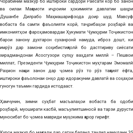
Чорабинии мазкур бо иштироки сардори Раёсати кор бо занон
ва оилаи Мақомоти иҷроияи ҳокимияти давлатии шаҳри
Душанбе Дилрабо Маҳмашарифзода доир шуд. Мавсуф
вобаста ба самти фаъолияти корӣ, таҷрибаҳои роҳбарӣ ва
имкониятҳои фароҳамовардаи Ҳукумати Ҷумҳурии Тоҷикистон
барои занону духтарон суханронӣ намуда, иброз дошт, ки
имрӯз дар замони соҳибистиқлолӣ бо дастгириву сиёсати
хирадмандонаи Асосгузори сулҳу ваҳдати миллӣ – Пешвои
миллат, Президенти Ҷумҳурии Тоҷикистон муҳтарам Эмомалӣ
Раҳмон нақши занон дар ҷомеа рӯз то рӯз тақвият ёфта,
иштироки фаъолонаи онҳо дар идоракунии давлатӣ ва соҳаҳои
гуногун таъмин гардида истодааст.
Ҳамчунин, зимни суҳбат масъалаҳои вобаста ба одоби
роҳбарӣ, муоширати касбӣ, масъулиятшиносӣ ва тарзи дурусти
муносибат бо ҷомеа мавриди муҳокима қарор гирифт.
Курси мазкур бо мақсади дар сатҳи баланд таҷлил намудани 35