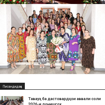
Писандидаҳо
Таваҷҷуҳ ба дастовардҳои аввали соли
2026-и донишгоҳ