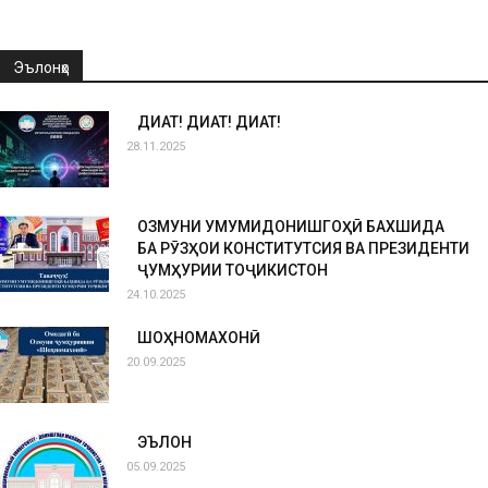
Эълонҳо
ДИҚҚАТ! ДИҚҚАТ! ДИҚҚАТ!
28.11.2025
ОЗМУНИ УМУМИДОНИШГОҲӢ БАХШИДА
БА РӮЗҲОИ КОНСТИТУТСИЯ ВА ПРЕЗИДЕНТИ
ҶУМҲУРИИ ТОҶИКИСТОН
24.10.2025
ШОҲНОМАХОНӢ
20.09.2025
ЭЪЛОН
05.09.2025