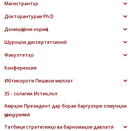
Магистрантҳо
Докторантураи Ph.D
Донишҷӯёни хориҷӣ
Шyроҳои диссертатсионӣ
Факултетҳо
Конференсия
Ибтикороти Пешвои миллат
35 - солагии Истиқлол
Амрҳои Президент дар бораи баргузори озмунҳои
ҷумҳуриявӣ
Татбиқи стратегияҳо ва барномаҳои давлатӣ