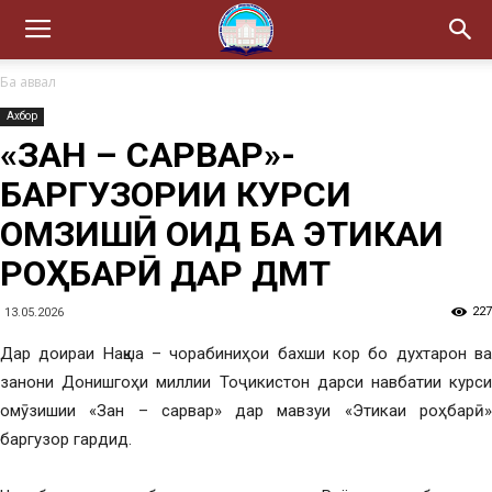
Ба аввал
Ахбор
«ЗАН – САРВАР»-
БАРГУЗОРИИ КУРСИ
ОМӮЗИШӢ ОИД БА ЭТИКАИ
РОҲБАРӢ ДАР ДМТ
227
13.05.2026
Дар доираи Нақша – чорабиниҳои бахши кор бо духтарон ва
занони Донишгоҳи миллии Тоҷикистон дарси навбатии курси
омӯзишии «Зан – сарвар» дар мавзуи «Этикаи роҳбарӣ»
баргузор гардид.