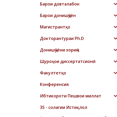
Барои довталабон
Барои донишҷӯён
Магистрантҳо
Докторантураи Ph.D
Донишҷӯёни хориҷӣ
Шyроҳои диссертатсионӣ
Факултетҳо
Конференсия
Ибтикороти Пешвои миллат
35 - солагии Истиқлол