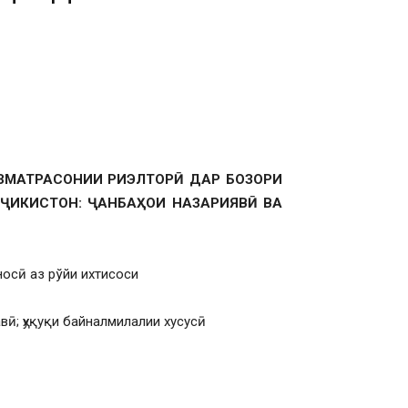
ЗМАТРАСОНИИ РИЭЛТОРӢ ДАР БОЗОРИ
ҶИКИСТОН: ҶАНБАҲОИ НАЗАРИЯВӢ ВА
носӣ аз рўйи ихтисоси
лавӣ; ҳуқуқи байналмилалии хусусӣ