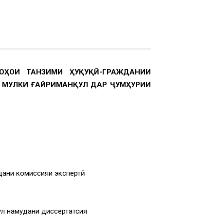
ОҲОИ ТАНЗИМИ ҲУҚУҚӢ-ГРАЖДАНИИ
 МУЛКИ ҒАЙРИМАНҚУЛ ДАР ҶУМҲУРИИ
дани комиссияи экспертӣ
ул намудани диссертатсия