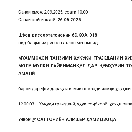
Санаи ҳимоя: 2.09.2025, соати 10:00
Санаи ҷойгиркунӣ:
26
.06.2025
Шӯрои диссертатсионии 6D.KOA-018
оид ба ҳимояи рисола эълон менамояд
МУАММОҲОИ ТАНЗИМИ ҲУҚУҚӢ-ГРАЖДАНИИ ХИ
МОЛУ МУЛКИ ҒАЙРИМАНҚУЛ ДАР ҶУМҲУРИИ ТО
АМАЛӢ
барои дарёфти дараҷаи илмии номзади илмҳои ҳуқуқши
12.00.03 – Ҳуқуқи гражданӣ; ҳуқуи соҳибкорӣ; ҳуқуқи ои
Унвонҷӯ:
САТТОРИЁН АЛИШЕР ҲАМИДЗОДА