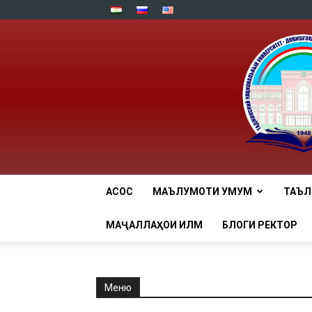
АСОСӢ
МАЪЛУМОТИ УМУМӢ
ТАЪ
МАҶАЛЛАҲОИ ИЛМӢ
БЛОГИ РЕКТОР
Меню