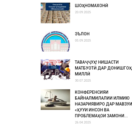
ШОҲНОМАХОНӢ
20.09.2025
ЭЪЛОН
05.09.2025
ТАВАҶҶУҲ! НИШАСТИ
МАТБУОТӢ ДАР ДОНИШГОҲ
МИЛЛӢ
30.07.2025
КОНФЕРЕНСИЯИ
БАЙНАЛМИЛАЛИИ ИЛМИЮ
НАЗАРИЯВИРО ДАР МАВЗУ
«ҲУҚУҚИ ИНСОН ВА
ПРОБЛЕМАҲОИ ЗАМОНИ...
26.04.2025