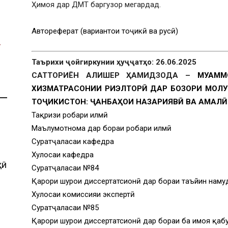
Ҳимоя дар ДМТ баргузор мегардад.
Автореферат (вариантҳои тоҷикӣ ва русӣ)
Таърихи ҷойгиркунии ҳуҷҷатҳо: 26.06.2025
САТТОРИЁН АЛИШЕР ҲАМИДЗОДА –
МУАММ
ХИЗМАТРАСОНИИ РИЭЛТОРӢ ДАР БОЗОРИ МОЛУ
ТОҶИКИСТОН: ҶАНБАҲОИ НАЗАРИЯВӢ ВА АМАЛӢ
Тақризи роҳбари илмӣ
Маълумотнома дар бораи роҳбари илмӣ
Суратҷаласаи кафедра
Хулосаи кафедра
ҲӢ
Суратҷаласаи №84
Қарори шурои диссертатсионӣ дар бораи таъйин наму
Хулосаи комиссияи экспертӣ
Суратҷаласаи №85
Қарори шурои диссертатсионӣ дар бораи ба ҳимоя қаб