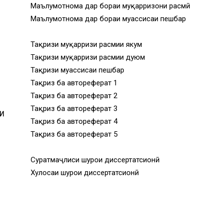
Маълумотнома дар бораи муқарризони расмӣ
Маълумотнома дар бораи муассисаи пешбар
Тақризи муқарризи расмии якум
Тақризи муқарризи расмии дуюм
Тақризи муассисаи пешбар
Тақриз ба автореферат 1
Тақриз ба автореферат 2
Тақриз ба автореферат 3
И
Тақриз ба автореферат 4
Тақриз ба автореферат 5
Суратмаҷлиси шурои диссертатсионӣ
Хулосаи шурои диссертатсионӣ
И