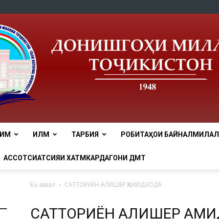
ЛИМ
ИЛМ
ТАРБИЯ
РОБИТАҲОИ БАЙНАЛМИЛАЛӢ
tnu
АССОТСИАТСИЯИ ХАТМКАРДАГОНИ ДМТ
Ба аввал
САТТОРИЁН АЛИШЕР ҲАМИДЗОДА
САТТОРИЁН АЛИШЕР ҲАМ