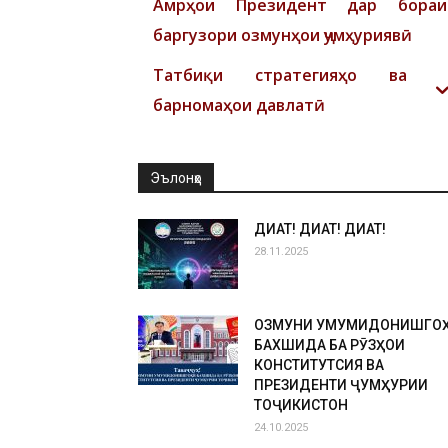
Амрҳои Президент дар бораи
баргузори озмунҳои ҷумҳуриявӣ
Татбиқи стратегияҳо ва
барномаҳои давлатӣ
Эълонҳо
ДИҚҚАТ! ДИҚҚАТ! ДИҚҚАТ!
28.11.2025
ОЗМУНИ УМУМИДОНИШГО
БАХШИДА БА РӮЗҲОИ
КОНСТИТУТСИЯ ВА
ПРЕЗИДЕНТИ ҶУМҲУРИИ
ТОҶИКИСТОН
24.10.2025