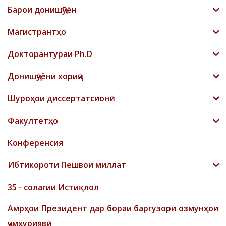
Барои донишҷӯён
Магистрантҳо
Докторантураи Ph.D
Донишҷӯёни хориҷӣ
Шyроҳои диссертатсионӣ
Факултетҳо
Конференсия
Ибтикороти Пешвои миллат
35 - солагии Истиқлол
Амрҳои Президент дар бораи баргузори озмунҳои
ҷумҳуриявӣ