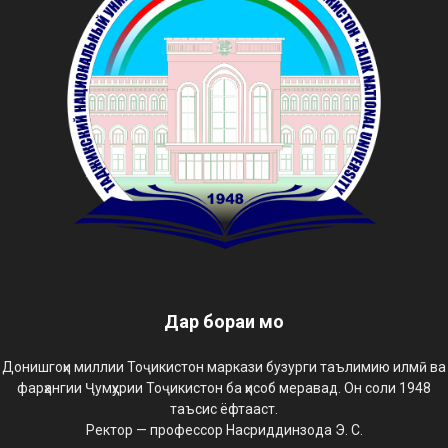
Дар бораи мо
Донишгоҳи миллии Тоҷикистон маркази бузурги таълимию илмӣ ва
фарҳангии Ҷумҳурии Тоҷикистон ба ҳисоб меравад. Он соли 1948
таъсис ёфтааст.
Ректор — профессор Насриддинзода Э. С.