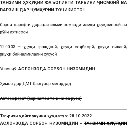
ТАНЗИМИ ҲУҚУҚИИ ФАЪОЛИЯТИ ТАРБИЯИ ҶИСМОНӢ ВА
ВАРЗИШ ДАР ҶУМҲУРИИ ТОҶИКИСТОН
барои дарёфти дараҷаи илмии номзади илмҳои ҳуқуқшиносӣ аз
рӯйи ихтисоси
12.00.03 – ҳуқуқи гражданӣ; ҳуқуқи соҳибкорӣ; ҳуқуқи оилавӣ;
ҳуқуқи байналмилалии хусусӣ
Унвонҷӯ:
АСЛОНЗОДА СОРБОН НИЗОМИДИН
Ҳимоя дар ДМТ баргузор мегардад.
Автореферат (вариантҳои тоҷикӣ ва русӣ)
Таърихи ҷойгиркунии ҳуҷҷатҳо: 28.10.2022
АСЛОНЗОДА СОРБОН НИЗОМИДИН –
ТАНЗИМИ ҲУҚУҚИ