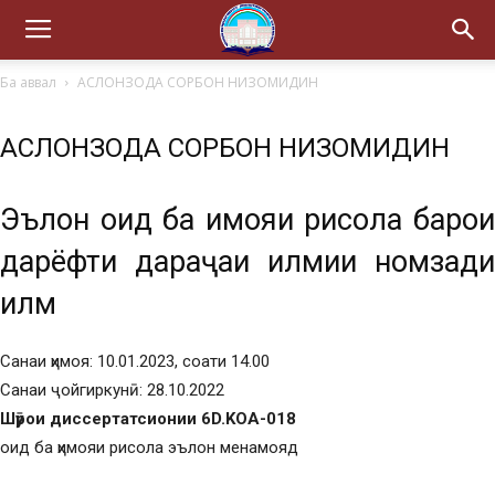
Ба аввал
АСЛОНЗОДА СОРБОН НИЗОМИДИН
АСЛОНЗОДА СОРБОН НИЗОМИДИН
Эълон оид ба ҳимояи рисола барои
дарёфти дараҷаи илмии номзади
илм
Санаи ҳимоя: 10.01.2023, соати 14.00
Санаи ҷойгиркунӣ: 28.10.2022
Шӯрои диссертатсионии 6D.KOA-018
оид ба ҳимояи рисола эълон менамояд