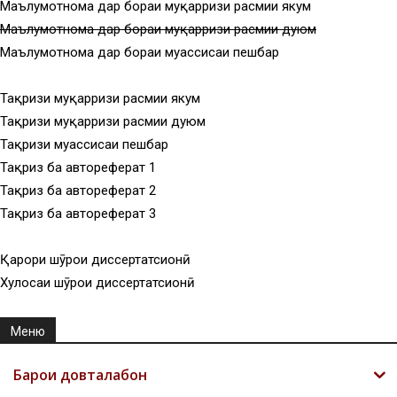
Маълумотнома дар бораи муқарризи расмии якум
Маълумотнома дар бораи муқарризи расмии дуюм
Маълумотнома дар бораи муассисаи пешбар
Тақризи муқарризи расмии якум
Тақризи муқарризи расмии дуюм
Тақризи муассисаи пешбар
Тақриз ба автореферат 1
Тақриз ба автореферат 2
Тақриз ба автореферат 3
Қарори шӯрои диссертатсионӣ
Хулосаи шӯрои диссертатсионӣ
Меню
Барои довталабон