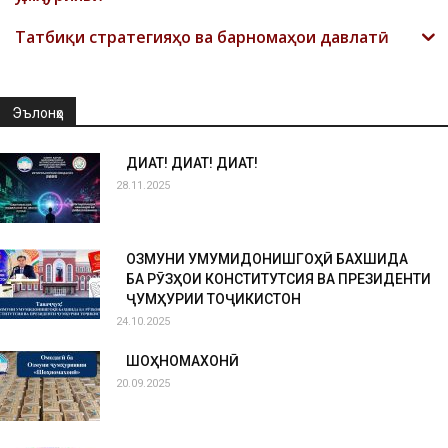
Татбиқи стратегияҳо ва барномаҳои давлатӣ
Эълонҳо
ДИҚҚАТ! ДИҚҚАТ! ДИҚҚАТ!
28.11.2025
ОЗМУНИ УМУМИДОНИШГОҲӢ БАХШИДА
БА РӮЗҲОИ КОНСТИТУТСИЯ ВА ПРЕЗИДЕНТИ
ҶУМҲУРИИ ТОҶИКИСТОН
24.10.2025
ШОҲНОМАХОНӢ
20.09.2025