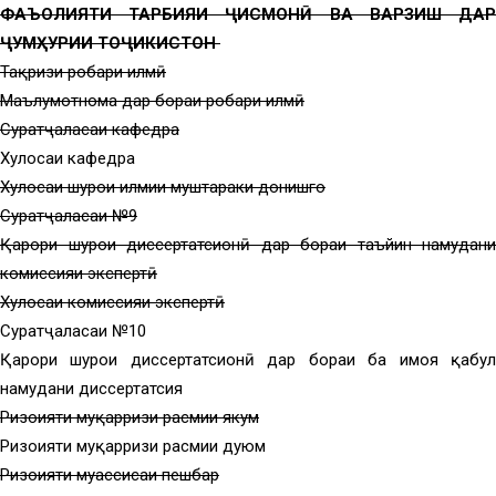
ФАЪОЛИЯТИ ТАРБИЯИ ҶИСМОНӢ ВА ВАРЗИШ ДАР
ҶУМҲУРИИ ТОҶИКИСТОН
Тақризи роҳбари илмӣ
Маълумотнома дар бораи роҳбари илмӣ
Суратҷаласаи кафедра
Хулосаи кафедра
Хулосаи шурои илмии муштараки донишгоҳ
Суратҷаласаи №9
Қарори шурои диссертатсионӣ дар бораи таъйин намудани
комиссияи экспертӣ
Хулосаи комиссияи экспертӣ
Суратҷаласаи №10
Қарори шурои диссертатсионӣ дар бораи ба ҳимоя қабул
намудани диссертатсия
Ризоияти муқарризи расмии якум
Ризоияти муқарризи расмии дуюм
Ризоияти муассисаи пешбар